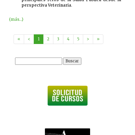
perspectiva Veterinaria
.
(más…)
«
<
1
2
3
4
5
>
»
Buscar: