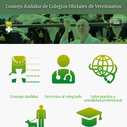
Consejo Andaluz de Colegios Oficiales de Veterinarios
Togg
navig
Consejo Andaluz
Servicios al colegiado
Información y
actualidad profesional