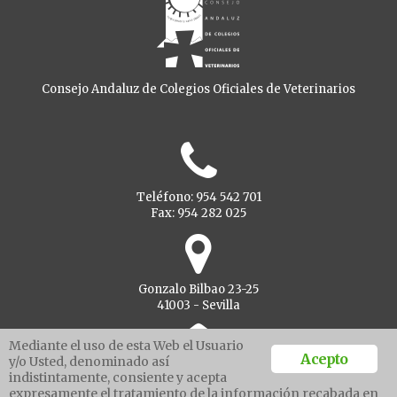
Consejo Andaluz de Colegios Oficiales de Veterinarios
Teléfono: 954 542 701
Fax: 954 282 025
Gonzalo Bilbao 23-25
41003 - Sevilla
Mediante el uso de esta Web el Usuario
Acepto
y/o Usted, denominado así
indistintamente, consiente y acepta
Ventanilla unica
expresamente el tratamiento de la información recabada en