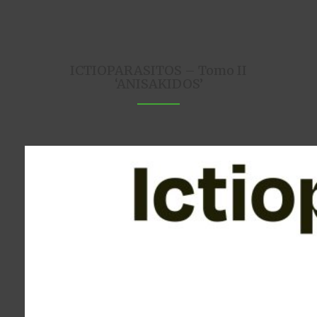
ICTIOPARASITOS – Tomo II
‘ANISAKIDOS’