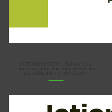
ICTIOPARASITOS – Tomo I ‘Una
aproximación a los parásitos de los
pescados del Mar de Alborán’