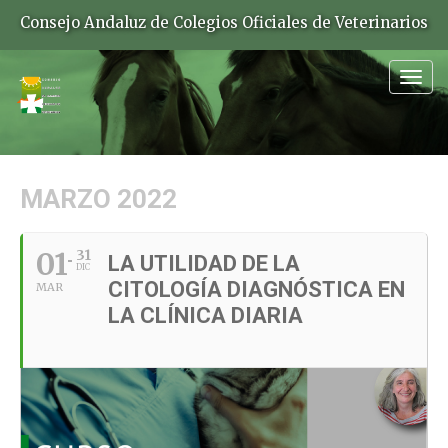
Consejo Andaluz de Colegios Oficiales de Veterinarios
Togg
navig
MARZO 2022
01
31
LA UTILIDAD DE LA
DIC
CITOLOGÍA DIAGNÓSTICA EN
MAR
LA CLÍNICA DIARIA