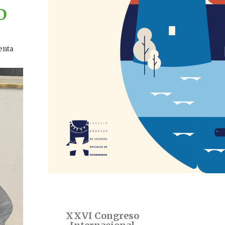
D
denta
XXVI Congreso