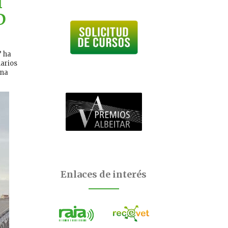
l
D
” ha
narios
una
Enlaces de interés