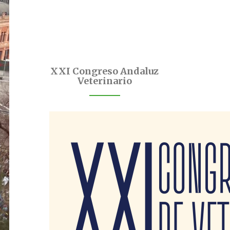
XXI Congreso Andaluz
Veterinario