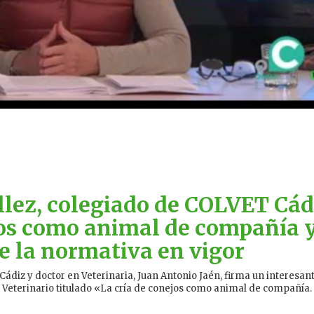
llez, colegiado de COLVET Cád
jos como animal de compañía y
e la normativa en vigor
 Cádiz y doctor en Veterinaria, Juan Antonio Jaén, firma un interesan
o Veterinario titulado «La cría de conejos como animal de compañía.