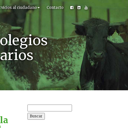
rvicios al ciudadano
Contacto
olegios
narios
Buscar:
la