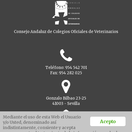
Consejo Andaluz de Colegios Oficiales de Veterinarios
Teléfono: 954 542 701
Fax: 954 282 025
Gonzalo Bilbao 23-25
41003 - Sevilla
Mediante el uso de esta Web el Usuario
Acepto
y/o Usted, denominado así
indistintamente, consiente y acepta
Ventanilla unica