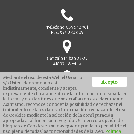
Teléfono: 954 542 701
Fax: 954 282 025
Gonzalo Bilbao 23-25
41003 - Sevilla
Mediante el uso de esta Web el Usuario
Acepto
y/o Usted, denominado así
indistintamente, consiente y acepta
Ventanilla unica
expresamente el tratamiento de la información recabada en
la forma y con los fines que se detallan en este documento.
Asimismo, reconoce conocer la posibilidad de rechazar el
tratamiento de tales datos o información rechazando el uso
Aviso legal
de Cookies mediante la selección de la configuración
Política de protección de datos
apropiada a tal fin en su navegador. Si bien esta opción de
Política cookies
bloqueo de Cookies en su navegador puede no permitirle el
Canal de denuncias
uso pleno de todas las funcionalidades de la Web.
Política