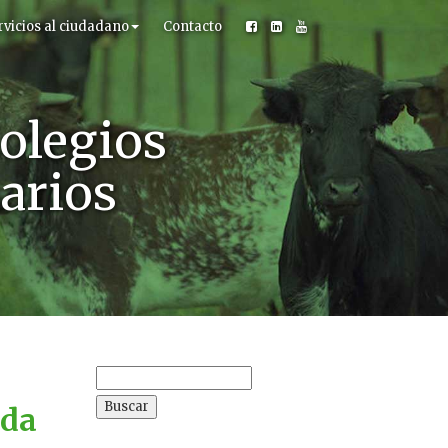
rvicios al ciudadano
Contacto
olegios
narios
Buscar:
ida