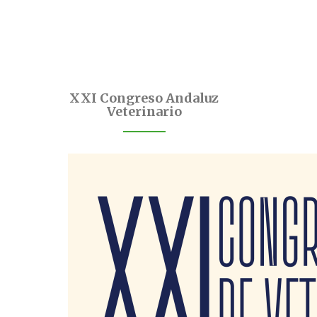
XXI Congreso Andaluz
Veterinario