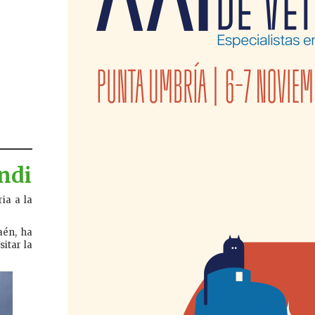
ndi
ia a la
aén, ha
itar la