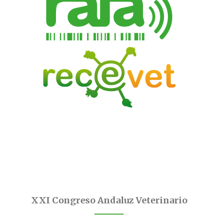
XXI Congreso Andaluz Veterinario