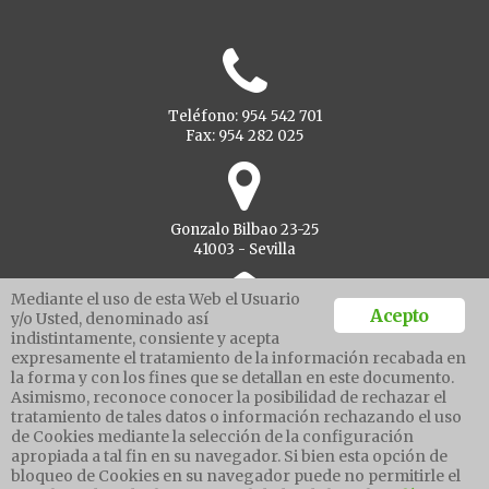
Teléfono: 954 542 701
Fax: 954 282 025
Gonzalo Bilbao 23-25
41003 - Sevilla
Mediante el uso de esta Web el Usuario
Acepto
y/o Usted, denominado así
indistintamente, consiente y acepta
Ventanilla unica
expresamente el tratamiento de la información recabada en
la forma y con los fines que se detallan en este documento.
Asimismo, reconoce conocer la posibilidad de rechazar el
tratamiento de tales datos o información rechazando el uso
Aviso legal
de Cookies mediante la selección de la configuración
Política de protección de datos
apropiada a tal fin en su navegador. Si bien esta opción de
Política cookies
bloqueo de Cookies en su navegador puede no permitirle el
Canal de denuncias