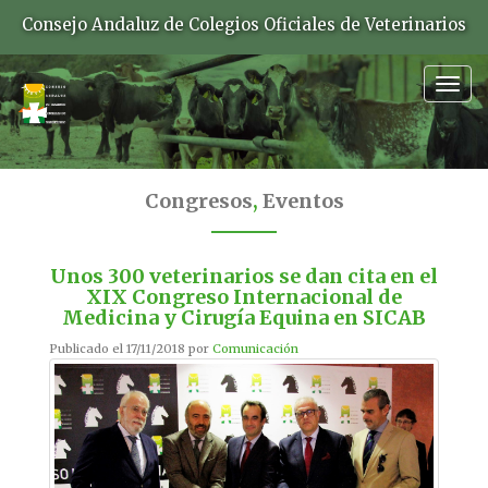
Consejo Andaluz de Colegios Oficiales de Veterinarios
Togg
navig
Congresos
,
Eventos
Unos 300 veterinarios se dan cita en el
XIX Congreso Internacional de
Medicina y Cirugía Equina en SICAB
Publicado el 17/11/2018 por
Comunicación