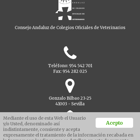
Consejo Andaluz de Colegios Oficiales de Veterinarios
Teléfono: 954 542 701
Fax: 954 282 025
Gonzalo Bilbao 23-25
41003 - Sevilla
Mediante el uso de esta Web el Usuario
Acepto
y/o Usted, denominado así
indistintamente, consiente y acepta
Ventanilla unica
expresamente el tratamiento de la información recabada en