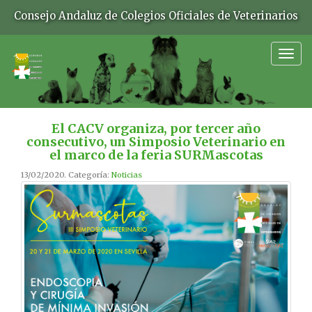
Consejo Andaluz de Colegios Oficiales de Veterinarios
Togg
navig
El CACV organiza, por tercer año
consecutivo, un Simposio Veterinario en
el marco de la feria SURMascotas
13/02/2020. Categoría:
Noticias