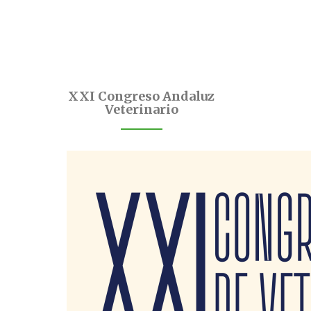
XXI Congreso Andaluz
Veterinario