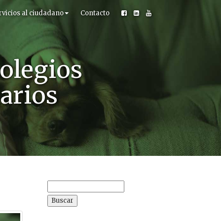
rvicios al ciudadano
Contacto
olegios
narios
Buscar: