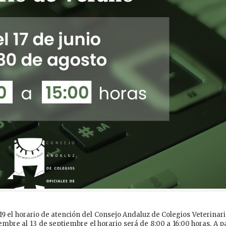
2019 el horario de atención del Consejo Andaluz de Colegios Veterinar
iembre al 13 de septiembre el horario será de 8:00 a 16:00 horas. A p