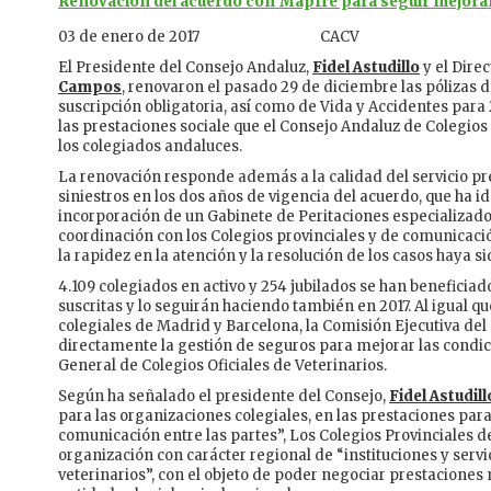
Renovación del acuerdo con Mapfre para seguir mejoran
03 de enero de 2017
CACV
El Presidente del Consejo Andaluz,
Fidel Astudillo
y el Direc
Campos
, renovaron el pasado 29 de diciembre las pólizas 
suscripción obligatoria, así como de Vida y Accidentes para 
las prestaciones sociale que el Consejo Andaluz de Colegios
los colegiados andaluces.
La renovación responde además a la calidad del servicio pr
siniestros en los dos años de vigencia del acuerdo, que ha
incorporación de un Gabinete de Peritaciones especializado
coordinación con los Colegios provinciales y de comunicació
la rapidez en la atención y la resolución de los casos haya 
4.109 colegiados en activo y 254 jubilados se han beneficiad
suscritas y lo seguirán haciendo también en 2017. Al igual 
colegiales de Madrid y Barcelona, la Comisión Ejecutiva del
directamente la gestión de seguros para mejorar las condic
General de Colegios Oficiales de Veterinarios.
Según ha señalado el presidente del Consejo,
Fidel Astudill
para las organizaciones colegiales, en las prestaciones para
comunicación entre las partes”, Los Colegios Provinciales d
organización con carácter regional de “instituciones y servic
veterinarios”, con el objeto de poder negociar prestaciones