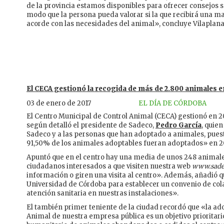
de la provincia estamos disponibles para ofrecer consejos s
modo que la persona pueda valorar si la que recibirá una ma
acorde con las necesidades del animal», concluye Vilaplana
El CECA gestionó la recogida de más de 2.800 animales e
03 de enero de 2017
EL DÍA DE CÓRDOBA
El Centro Municipal de Control Animal (CECA) gestionó en 2
según detalló el presidente de Sadeco,
Pedro García
, quien
Sadeco y a las personas que han adoptado a animales, pues
91,50% de los animales adoptables fueran adoptados» en 2
Apuntó que en el centro hay una media de unos 248 animales
ciudadanos interesados a que visiten nuestra web
www.sade
información o giren una visita al centro». Además, añadió 
Universidad de Córdoba para establecer un convenio de cola
atención sanitaria en nuestras instalaciones».
El también primer teniente de la ciudad recordó que «la ad
Animal de nuestra empresa pública es un objetivo prioritario