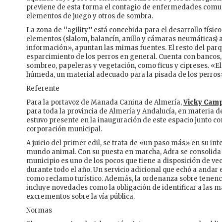
previene de esta forma el contagio de enfermedades comune
elementos de juego y otros de sombra.
La zona de ‘‘agility’’ está concebida para el desarrollo físi
elementos (slalom, balancín, anillo y cámaras neumáticas) a
información», apuntan las mimas fuentes. El resto del parq
esparcimiento de los perros en general. Cuenta con bancos
sombreo, papeleras y vegetación, como ficus y cipreses. «E
húmeda, un material adecuado para la pisada de los perros
Referente
Para la portavoz de Manada Canina de Almería,
Vicky Cam
para toda la provincia de Almería y Andalucía, en materia de
estuvo presente en la inauguración de este espacio junto con
corporación municipal.
A juicio del primer edil, se trata de «un paso más» en su inte
mundo animal. Con su puesta en marcha, Adra se consolida
municipio es uno de los pocos que tiene a disposición de vec
durante todo el año. Un servicio adicional que echó a anda
como reclamo turístico. Además, la ordenanza sobre tenen
incluye novedades como la obligación de identificar a las 
excrementos sobre la vía pública.
Normas