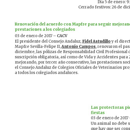
Día 5 de enero: 9
Cerrado festivos: 26 de dic
Renovación del acuerdo con Mapfre para seguir mejoran
prestaciones a los colegiados
03 de enero de 2017
– CACV
El presidente del Consejo Andaluz,
Fidel Astudillo
y el direc
Mapfre Sevilla-Felipe II,
Antonio Campos
, renovaron el pa
diciembre, las pólizas de Responsabilidad Civil Profesional 
suscripción obligatoria, así como de Vida y Accidentes para 2
mejorando, por tercer año consecutivo, las prestaciones soc
el Consejo Andaluz de Colegios Oficiales de Veterinarios pr
a todos los colegiados andaluces.
Las protectoras pi
fiestas
03 de enero de 2017
Un animal no debe se
que hay que ser cons