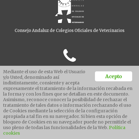
Consejo Andaluz de Colegios Oficiales de Veterinarios
Teléfono: 954 542 701
Mediante el uso de esta Web el Usuario
Fax: 954 282 025
Acepto
y/o Usted, denominado así
indistintamente, consiente y acepta
expresamente el tratamiento de la información recabada en
la forma y con los fines que se detallan en este documento.
Asimismo, reconoce conocer la posibilidad de rechazar el
Gonzalo Bilbao 23-25
tratamiento de tales datos o información rechazando el uso
41003 - Sevilla
de Cookies mediante la selección de la configuración
apropiada a tal fin en su navegador. Si bien esta opción de
bloqueo de Cookies en su navegador puede no permitirle el
uso pleno de todas las funcionalidades de la Web.
Política
cookies
Ventanilla unica