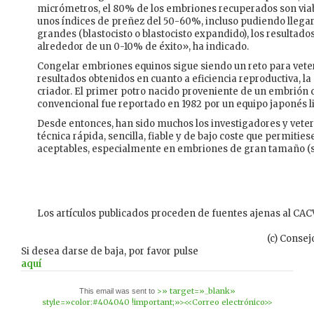
micrómetros, el 80% de los embriones recuperados son viab
unos índices de preñez del 50-60%, incluso pudiendo lleg
grandes (blastocisto o blastocisto expandido), los resulta
alrededor de un 0-10% de éxito», ha indicado.
Congelar embriones equinos sigue siendo un reto para vete
resultados obtenidos en cuanto a eficiencia reproductiva, la d
criador. El primer potro nacido proveniente de un embrió
convencional fue reportado en 1982 por un equipo japonés 
Desde entonces, han sido muchos los investigadores y vete
técnica rápida, sencilla, fiable y de bajo coste que permitie
aceptables, especialmente en embriones de gran tamaño (s
Los artículos publicados proceden de fuentes ajenas al CACV
(c) Consej
Si desea darse de baja, por favor pulse
aquí
>» target=»_blank»
This email was sent to
style=»color:#404040 !important;»><<Correo electrónico>>