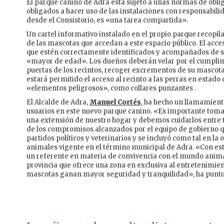
El parque canino de Adra está sujeto a unas normas de obl
obligados a hacer uso de las instalaciones con responsabi
desde el Consistorio, es «una tarea compartida».
Un cartel informativo instalado en el propio parque recopila
de las mascotas que accedan a este espacio público. El acces
que estén correctamente identificados y acompañados de su 
«mayor de edad». Los dueños deberán velar por el cumplimi
puertas de los recintos, recoger excrementos de su mascot
estará permitido el acceso al recinto a las perras en estado
«elementos peligrosos», como collares punzantes .
El Alcalde de Adra,
Manuel Cortés
, ha hecho un llamamient
usuarios en este nuevo parque canino. «Es importante tomar
una extensión de nuestro hogar y debemos cuidarlos entre to
de los compromisos alcanzados por el equipo de gobierno q
partidos políticos y veterinarios y se incluyó como tal en l
animales vigente en el término municipal de Adra. «Con est
un referente en materia de convivencia con el mundo animal
provincia que ofrece una zona en exclusiva al entretenimien
mascotas ganan mayor seguridad y tranquilidad», ha puntu