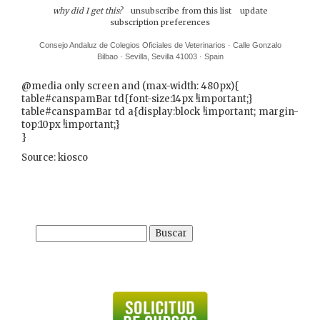
why did I get this?
unsubscribe from this list
update
subscription preferences
Consejo Andaluz de Colegios Oficiales de Veterinarios · Calle Gonzalo
Bilbao · Sevilla, Sevilla 41003 · Spain
@media only screen and (max-width: 480px){
table#canspamBar td{font-size:14px !important;}
table#canspamBar td a{display:block !important; margin-
top:10px !important;}
}
Source: kiosco
Buscar: