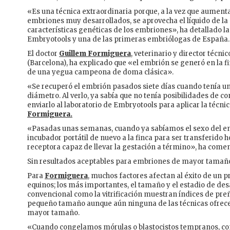
«Es una técnica extraordinaria porque, a la vez que aumenta 
embriones muy desarrollados, se aprovecha el líquido de l
características genéticas de los embriones», ha detallado l
Embryotools y una de las primeras embriólogas de España.
El doctor
Guillem Formiguera
, veterinario y director técn
(Barcelona), ha explicado que «el embrión se generó en la 
de una yegua campeona de doma clásica».
«Se recuperó el embrión pasados siete días cuando tenía 
diámetro. Al verlo, ya sabía que no tenía posibilidades de co
enviarlo al laboratorio de Embryotools para aplicar la técn
Formiguera.
«Pasadas unas semanas, cuando ya sabíamos el sexo del em
incubador portátil de nuevo a la finca para ser transferido 
receptora capaz de llevar la gestación a término», ha come
Sin resultados aceptables para embriones de mayor tamañ
Para
Formiguera
, muchos factores afectan al éxito de un
equinos; los más importantes, el tamaño y el estadio de des
convencional como la vitrificación muestran índices de pr
pequeño tamaño aunque aún ninguna de las técnicas ofrece
mayor tamaño.
«Cuando congelamos mórulas o blastocistos tempranos, con