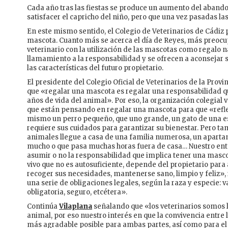
Cada año tras las fiestas se produce un aumento del abando
satisfacer el capricho del niño, pero que una vez pasadas la
En este mismo sentido, el Colegio de Veterinarios de Cádiz 
mascota. Cuanto más se acerca el día de Reyes, más preocup
veterinario con la utilización de las mascotas como regalo 
llamamiento a la responsabilidad y se ofrecen a aconsejar 
las características del futuro propietario.
El presidente del Colegio Oficial de Veterinarios de la Provi
que «regalar una mascota es regalar una responsabilidad q
años de vida del animal». Por eso, la organización colegial
que están pensando en regalar una mascota para que «refle
mismo un perro pequeño, que uno grande, un gato de una es
requiere sus cuidados para garantizar su bienestar. Pero t
animales llegue a casa de una familia numerosa, un aparta
mucho o que pasa muchas horas fuera de casa… Nuestro ent
asumir o no la responsabilidad que implica tener una mascot
vivo que no es autosuficiente, depende del propietario para
recoger sus necesidades, mantenerse sano, limpio y feliz»
una serie de obligaciones legales, según la raza y especie: 
obligatoria, seguro, etcétera».
Continúa
Vilaplana
señalando que «los veterinarios somos l
animal, por eso nuestro interés en que la convivencia entre 
más agradable posible para ambas partes, así como para el 