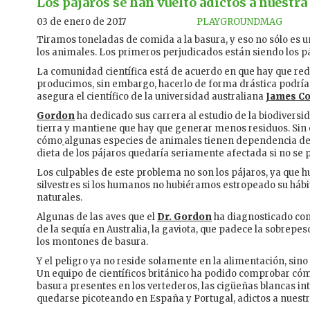
Los pájaros se han vuelto adictos a nuestra
03 de enero de 2017
PLAYGROUNDMAG
Tiramos toneladas de comida a la basura, y eso no sólo es 
los animales. Los primeros perjudicados están siendo los pá
La comunidad científica está de acuerdo en que hay que red
producimos, sin embargo, hacerlo de forma drástica podría 
asegura el científico de la universidad australiana
James C
Gordon
ha dedicado sus carrera al estudio de la biodiversid
tierra y mantiene que hay que generar menos residuos. Sin
cómo
algunas especies de animales tienen dependencia de
dieta de los pájaros quedaría seriamente afectada si no se 
Los culpables de este problema no son los pájaros, ya que
silvestres si los humanos no hubiéramos estropeado su háb
naturales.
Algunas de las aves que el
Dr. Gordon
ha diagnosticado como
de la sequía en Australia, la gaviota, que padece la sobrepesc
los montones de basura.
Y el peligro ya no reside solamente en la alimentación, si
Un equipo de científicos británico ha podido comprobar có
basura presentes en los vertederos, las cigüeñas blancas i
quedarse picoteando en España y Portugal, adictos a nuestr