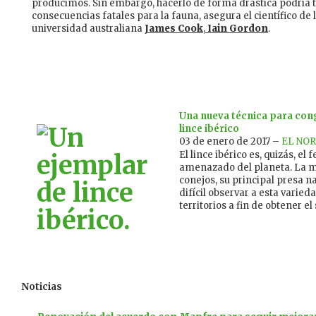
producimos. Sin embargo, hacerlo de forma drástica podría 
consecuencias fatales para la fauna, asegura el científico de 
universidad australiana
James Cook
,
Iain Gordon
.
Una nueva técnica para con
lince ibérico
03 de enero de 2017 –
EL NOR
El lince ibérico es, quizás, e
amenazado del planeta. La m
conejos, su principal presa n
difícil observar a esta varie
territorios a fin de obtener el
Noticias