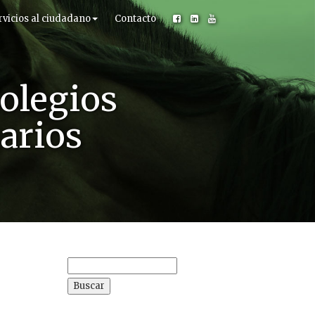
rvicios al ciudadano
Contacto
olegios
narios
Buscar: