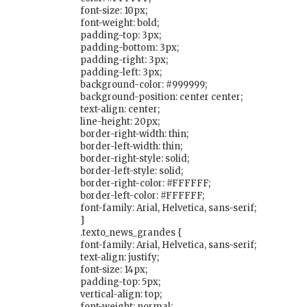
font-size: 10px;
font-weight: bold;
padding-top: 3px;
padding-bottom: 3px;
padding-right: 3px;
padding-left: 3px;
background-color: #999999;
background-position: center center;
text-align: center;
line-height: 20px;
border-right-width: thin;
border-left-width: thin;
border-right-style: solid;
border-left-style: solid;
border-right-color: #FFFFFF;
border-left-color: #FFFFFF;
font-family: Arial, Helvetica, sans-serif;
}
.texto_news_grandes {
font-family: Arial, Helvetica, sans-serif;
text-align: justify;
font-size: 14px;
padding-top: 5px;
vertical-align: top;
font-weight: normal;