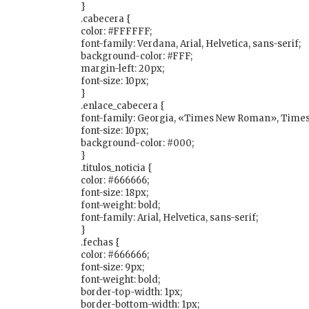
}
.cabecera {
color: #FFFFFF;
font-family: Verdana, Arial, Helvetica, sans-serif;
background-color: #FFF;
margin-left: 20px;
font-size: 10px;
}
.enlace_cabecera {
font-family: Georgia, «Times New Roman», Times,
font-size: 10px;
background-color: #000;
}
.titulos_noticia {
color: #666666;
font-size: 18px;
font-weight: bold;
font-family: Arial, Helvetica, sans-serif;
}
.fechas {
color: #666666;
font-size: 9px;
font-weight: bold;
border-top-width: 1px;
border-bottom-width: 1px;