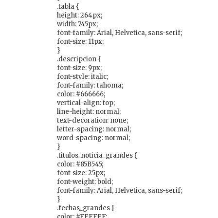
.tabla {
height: 264px;
width: 745px;
font-family: Arial, Helvetica, sans-serif;
font-size: 11px;
}
.descripcion {
font-size: 9px;
font-style: italic;
font-family: tahoma;
color: #666666;
vertical-align: top;
line-height: normal;
text-decoration: none;
letter-spacing: normal;
word-spacing: normal;
}
.titulos_noticia_grandes {
color: #85B545;
font-size: 25px;
font-weight: bold;
font-family: Arial, Helvetica, sans-serif;
}
.fechas_grandes {
color: #FFFFFF;