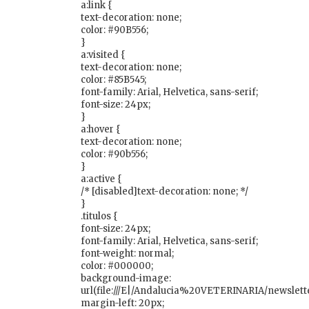
a:link {
text-decoration: none;
color: #90B556;
}
a:visited {
text-decoration: none;
color: #85B545;
font-family: Arial, Helvetica, sans-serif;
font-size: 24px;
}
a:hover {
text-decoration: none;
color: #90b556;
}
a:active {
/* [disabled]text-decoration: none; */
}
.titulos {
font-size: 24px;
font-family: Arial, Helvetica, sans-serif;
font-weight: normal;
color: #000000;
background-image:
url(file:///E|/Andalucia%20VETERINARIA/newsl
margin-left: 20px;