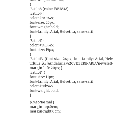
}
.Estilo8 {color: #85B545}
.Estilo9 {
color: #85B545;
font-size: 25px;
font-weight: bold;
font-family: Arial, Helvetica, sans-serif;
}
.Estilo11 {
color: #85B545;
font-size: 19px;
}
.Estilo13 {font-size: 24px; font-family: Arial, He
url(file:///E|/Andalucia%20VETERINARIA/newsl
margin-left: 20px; }
.Estilo14 {
font-size: 11px;
font-family: Arial, Helvetica, sans-serif;
color: #85b545;
font-weight: bold;
}
p.MsoNormal {
margin-top:0cm;
margin-right:0cm;