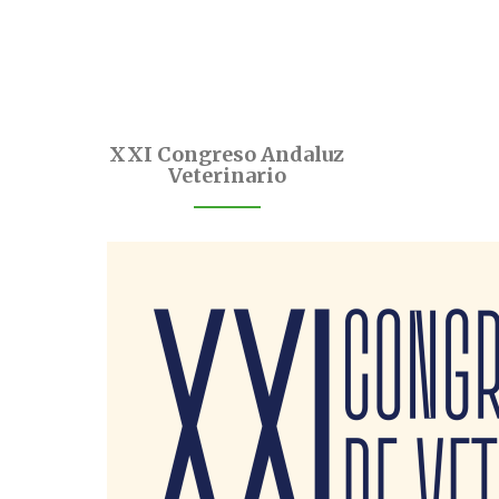
XXI Congreso Andaluz
Veterinario