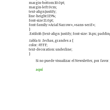
margin-bottom:10.0pt;
margin-left:0cm;
text-align:justify;
line-height:115%;
font-size:11.0pt;
font-family:»Arial Narrow»,»sans-serif»;
}
.Estilo16 {text-align: justify; font-size: 14px; paddin
.tabla tr .fechas_grandes a {
color: #FFF;
text-decoration: underline;
}
Si no puede visualizar el Newsletter, por favor
aquí