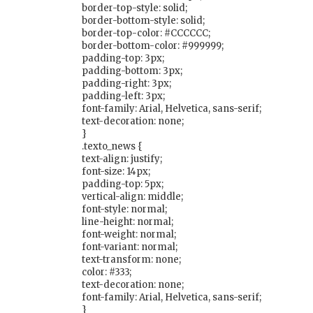
border-top-style: solid;
border-bottom-style: solid;
border-top-color: #CCCCCC;
border-bottom-color: #999999;
padding-top: 3px;
padding-bottom: 3px;
padding-right: 3px;
padding-left: 3px;
font-family: Arial, Helvetica, sans-serif;
text-decoration: none;
}
.texto_news {
text-align: justify;
font-size: 14px;
padding-top: 5px;
vertical-align: middle;
font-style: normal;
line-height: normal;
font-weight: normal;
font-variant: normal;
text-transform: none;
color: #333;
text-decoration: none;
font-family: Arial, Helvetica, sans-serif;
}