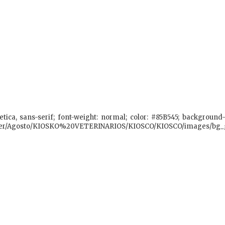
lvetica, sans-serif; font-weight: normal; color: #85B545; background
etter/Agosto/KIOSKO%20VETERINARIOS/KIOSCO/KIOSCO/images/bg_g