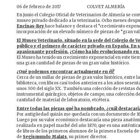
06 de febrero de 2017
COLVET ALMERÍA
En junio el Colegio Oficial de Veterinarios de Almería se co
museo privado dedicado a la veterinaria. Ocho meses desp
Encinas-Rey
hace balance y destaca el “crecimiento expone
incorporación de un elevado número de piezas de “gran valo
El Museo Veterinario, situado en la sede del Colegio de Ve
público y el primero de carácter privado en España. En su
apasionante profesión.
¿Cómo ha ido evolucionando en 
El Museo ha tenido un crecimiento exponencial en este ti
una gran cantidad de piezas de un gran valor histórico.
¿Qué podemos encontrar actualmente en él?
Cerca de un millar de piezas de gran valor histórico, entre
biblioteca, con libros casi todos anteriores a los años sesent
unos 300 del siglo XX. También una colección de revistas de
instrumental quirúrgico, objetos de campo, una colección de
cantidad de material de laboratorio, etcétera.
Entre todas las piezas qué ha nombrado, ¿cuál destacarí
Por antigüedad quizás me quedaría con un documento de 1
Luego por su valor económico destacaría una pieza anatómi
realizada en papel maché del año 1870, que es una auténtica
de libros de los primeros alumnos de la primera Escuela de
de
Segismundo Malats
, su primer director.