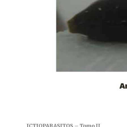
ICTIOPARASITOS – Tomo II