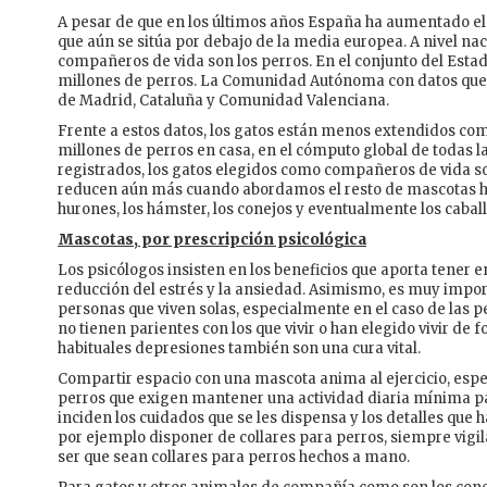
A pesar de que en los últimos años España ha aumentado el
que aún se sitúa por debajo de la media europea. A nivel na
compañeros de vida son los perros. En el conjunto del Estado
millones de perros. La Comunidad Autónoma con datos que 
de Madrid, Cataluña y Comunidad Valenciana.
Frente a estos datos, los gatos están menos extendidos como
millones de perros en casa, en el cómputo global de toda
registrados, los gatos elegidos como compañeros de vida s
reducen aún más cuando abordamos el resto de mascotas hab
hurones, los hámster, los conejos y eventualmente los caball
Mascotas, por prescripción psicológica
Los psicólogos insisten en los beneficios que aporta tener 
reducción del estrés y la ansiedad. Asimismo, es muy impor
personas que viven solas, especialmente en el caso de las 
no tienen parientes con los que vivir o han elegido vivir d
habituales depresiones también son una cura vital.
Compartir espacio con una mascota anima al ejercicio, espe
perros que exigen mantener una actividad diaria mínima par
inciden los cuidados que se les dispensa y los detalles que
por ejemplo disponer de collares para perros, siempre vigila
ser que sean collares para perros hechos a mano.