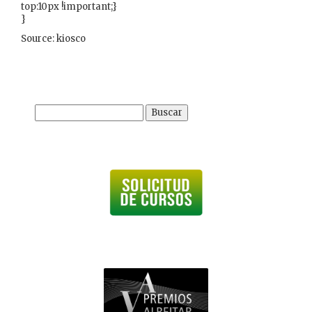
top:10px !important;}
}
Source: kiosco
Buscar: