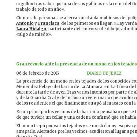
orgullo» tras saber que una de sus gallinas es la reina del 
trabajo de todo un año».
Cientos de personas se acercaron al aula multiusos del pol
Antonio
y
Francisca
, de los primeros en llegar. «Hay ver
Laura Hidalgo
, participante del concurso de dibujo, admiti
«algo de miedo».
Gran revuelo ante la presencia de un mono en los tejados
06 de febrero de 2017
DIARIO DE JEREZ
La presencia de un mono en los tejados de los conocidos com
Menéndez Pelayo del barrio de La Atunara, en La Línea de l
durante la tarde de ayer. Tras varios intentos por parte de a
y de la Guardia Civil y de incluso un veterinario que acudió c
de los residentes el que finalmente atrapó al macaco con l
En un principio los vecinos de la barriada pensaban que se 
de que tuviera un collar y una cadena confirmó que se había
El mono trepó por varios tejados y se mostró muy esquivo y
atraparlo. Alertados por los vecinos, acudieron al lugar agen
Guardia Civil.