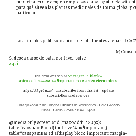
medicinales que acogen empresas como laguiadelasvitamin
para qué sirven las plantas medicinales de forma global y 
particular.
Los artículos publicados proceden de fuentes ajenas al CACV
(c) Consej
Si desea darse de baja, por favor pulse
aquí
>» target=»_blank»
This email was sent to
style=»color:#404040 !important;»><<Correo electrónico>>
why did I get this?
unsubscribe from this list
update
subscription preferences
Consejo Andaluz de Colegios Oficiales de Veterinarios · Calle Gonzalo
Bilbao · Sevilla, Sevilla 41003 · Spain
@media only screen and (max-width: 480px){
table#canspamBar td{font-size:14px !important;}
table#canspamBar td a{display:block !important; margin-