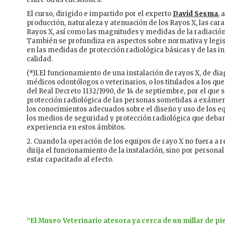
El curso, dirigido e impartido por el experto
David Sesma
, 
producción, naturaleza y atenuación de los Rayos X, las carac
Rayos X, así como las magnitudes y medidas de la radiación y
También se profundiza en aspectos sobre normativa y legisl
en las medidas de protección radiológica básicas y de las i
calidad.
(*)1.El funcionamiento de una instalación de rayos X, de di
médicos odontólogos o veterinarios, o los titulados a los que
del Real Decreto 1132/1990, de 14 de septiembre, por el qu
protección radiológica de las personas sometidas a exáme
los conocimientos adecuados sobre el diseño y uso de los eq
los medios de seguridad y protección radiológica que deba
experiencia en estos ámbitos.
2. Cuando la operación de los equipos de rayo X no fuera a r
dirija el funcionamiento de la instalación, sino por persona
estar capacitado al efecto.
“El Museo Veterinario atesora ya cerca de un millar de pi