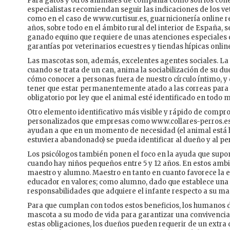
Para gatos y otros animales de compañía como son los conejo
especialistas recomiendan seguir las indicaciones de los ve
como en el caso de www.curtisur.es, guarnicionería online re
años, sobre todo en el ámbito rural del interior de España, 
ganado equino que requiere de unas atenciones especiales
garantías por veterinarios ecuestres y tiendas hípicas onlin
Las mascotas son, además, excelentes agentes sociales. L
cuando se trata de un can, anima la sociabilización de su 
cómo conocer a personas fuera de nuestro círculo íntimo, y 
tener que estar permanentemente atado a las correas para p
obligatorio por ley que el animal esté identificado en tod
Otro elemento identificativo más visible y rápido de compro
personalizados que empresas como www.collares-perros.es 
ayudan a que en un momento de necesidad (el animal está
estuviera abandonado) se pueda identificar al dueño y al pe
Los psicólogos también ponen el foco en la ayuda que supon
cuando hay niños pequeños entre 5 y 12 años. En estos ambie
maestro y alumno. Maestro en tanto en cuanto favorece la e
educador en valores; como alumno, dado que establece una 
responsabilidades que adquiere el infante respecto a su ma
Para que cumplan con todos estos beneficios, los humanos d
mascota a su modo de vida para garantizar una convivencia 
estas obligaciones, los dueños pueden requerir de un extra 