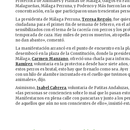
Protectora de Animales y Plantas de Málaga, Galgos en Famil
Malagueñas, Málaga Perruna, y Podenco y Más fueron las o
concentración, en la que participaron unas trescientas pers
La presidenta de Málaga Perruna,
Teresa Regojo
, fue qui
ciudadana para el primer fin de semana de febrero, en el
sensibilizados con el tema de la cacería con perros y los p
temporada de caza. Hay miles de perros muertos, atropella
no dan abasto», comentó.
La manifestación arrancó en el punto de encuentro en la plaz
desembocó en la plaza de la Constitución, donde la preside
Málaga,
Carmen Manzano
, ofreció una charla para inform
Ramírez
, voluntaria en la protectora desde hace siete años,
estos perros es brutal, esto hay que frenarlo como sea. Ay
con un hilo de alambre incrustado en el cuello que tuvimos 
animales», dijo.
Asimismo,
Isabel Cabrera
, voluntaria de Patitas Andaluzas
«las personas se conciencien sobre lo mal que lo pasan esto
Manifestarnos en plena calle con pancartas y junto a los p
de aquellos que aún no son conscientes de ello», insistió est