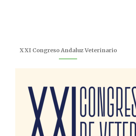
XXI Congreso Andaluz Veterinario