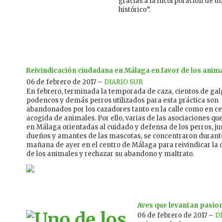
gracias a la incorporación de 
histórico”.
Reivindicación ciudadana en Málaga en favor de los anim
06 de febrero de 2017 –
DIARIO SUR
En febrero, terminada la temporada de caza, cientos de gal
podencos y demás perros utilizados para esta práctica son
abandonados por los cazadores tanto en la calle como en c
acogida de animales. Por ello, varias de las asociaciones qu
en Málaga orientadas al cuidado y defensa de los perros, ju
dueños y amantes de las mascotas, se concentraron durant
mañana de ayer en el centro de Málaga para reivindicar la
de los animales y rechazar su abandono y maltrato.
Aves que levantan pasio
06 de febrero de 2017 –
D