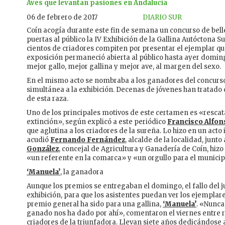
Aves que levantan pasiones en Andalucía
06 de febrero de 2017
DIARIO SUR
Coín acogía durante este fin de semana un concurso de belle
puertas al público la IV Exhibición de la Gallina Autóctona S
cientos de criadores compiten por presentar el ejemplar qu
exposición permaneció abierta al público hasta ayer doming
mejor gallo, mejor gallina y mejor ave, al margen del sexo.
En el mismo acto se nombraba a los ganadores del concurso
simultánea a la exhibición. Decenas de jóvenes han tratado 
de esta raza.
Uno de los principales motivos de este certamen es «rescat
extinción», según explicó a este periódico
Francisco Alfon
que aglutina a los criadores de la sureña. Lo hizo en un acto
acudió
Fernando Fernández
, alcalde de la localidad, jun
González
, concejal de Agricultura y Ganadería de Coín, hizo
«un referente en la comarca» y «un orgullo para el municip
‘Manuela’
, la ganadora
Aunque los premios se entregaban el domingo, el fallo del ju
exhibición, para que los asistentes puedan ver los ejemplar
premio general ha sido para una gallina,
‘Manuela’
. «Nunca
ganado nos ha dado por ahí», comentaron el viernes entre 
criadores de la triunfadora. Llevan siete años dedicándose a