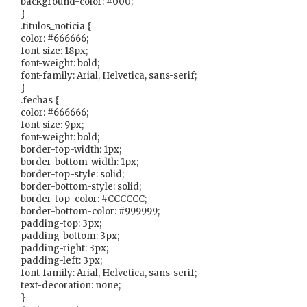
background-color: #000;
}
.titulos_noticia {
color: #666666;
font-size: 18px;
font-weight: bold;
font-family: Arial, Helvetica, sans-serif;
}
.fechas {
color: #666666;
font-size: 9px;
font-weight: bold;
border-top-width: 1px;
border-bottom-width: 1px;
border-top-style: solid;
border-bottom-style: solid;
border-top-color: #CCCCCC;
border-bottom-color: #999999;
padding-top: 3px;
padding-bottom: 3px;
padding-right: 3px;
padding-left: 3px;
font-family: Arial, Helvetica, sans-serif;
text-decoration: none;
}