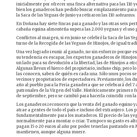
inicialmente por ofrecer una finca alternativa para las 110
bien los ganaderos han pedido buscar emplazamiento para
la Saca de las Yeguas de junio ya retiraron las 110
sobrantes
.
En Doñana hay siete fincas para ganado y las otras seis pe
cabaña equina almonteña supera las 2.000 yeguas y el uso 
Conflictos al margen, si en junio se celebró la Saca de las Y
turno de la Recogida de las Yeguas de Hinojos, de igual tradi
Una vez logrado reunir al ganado, no sin esfuerzo porque e
su tendencia es escapar, los expertos ganaderos de Hinojos
un lado para su devolución a la libertad, las de Hinojos a ot
Algunas llevan el hierro del propietario, incluso chip, pero l
las conocen, saben de quién es cada una. Sólo unos pocos se
vecinos y propietarios de espectadores. Previamente, los du
año al pueblo para la Feria ganadera que se celebrará del 7 a
patronales de la Virgen del Valle. Históricamente primero fu
de septiembre, pero se cambió para hacerla coincidir con la 
Los ganaderos reconocen que la venta del ganado equino ya 
atrae a gentes de todo el país e incluso del extranjero. Los 
fundamentalmente para los mataderos. El precio de las yegu
normalmente para montar o criar. Tampoco su gasto es alt
pagan 15 o 20 euros al año por poder tenerlas pastando en 
mantienen, aunque alguna muere.