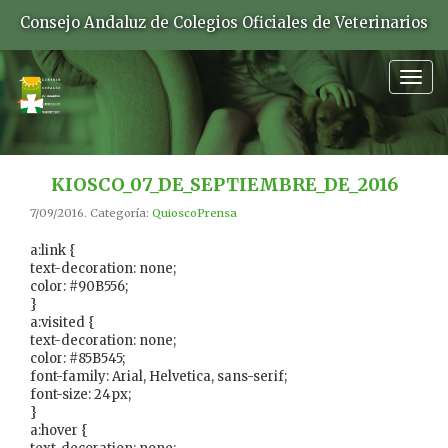
Consejo Andaluz de Colegios Oficiales de Veterinarios
Togg
navig
KIOSCO_07_DE_SEPTIEMBRE_DE_2016
7/09/2016. Categoría:
QuioscoPrensa
a:link {
text-decoration: none;
color: #90B556;
}
a:visited {
text-decoration: none;
color: #85B545;
font-family: Arial, Helvetica, sans-serif;
font-size: 24px;
}
a:hover {