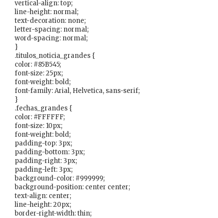
vertical-align: top;
line-height: normal;
text-decoration: none;
letter-spacing: normal;
word-spacing: normal;
}
.titulos_noticia_grandes {
color: #85B545;
font-size: 25px;
font-weight: bold;
font-family: Arial, Helvetica, sans-serif;
}
.fechas_grandes {
color: #FFFFFF;
font-size: 10px;
font-weight: bold;
padding-top: 3px;
padding-bottom: 3px;
padding-right: 3px;
padding-left: 3px;
background-color: #999999;
background-position: center center;
text-align: center;
line-height: 20px;
border-right-width: thin;