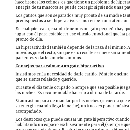
hace jirones los cojines, es que tiene un problema de hipera
energía de tu mascota se puede corregir siguiendo unas pau
Los gatitos que son separados muy pronto de su madre (an
predispuestos a ser hiperactivos si no reciben una atención
En cualquier caso, cuando tenemos un gato pequeño hay qu
jugar con él para establecer ese vínculo emocional que ha 
pronto de ella.
La hiperactividad también depende de la raza del minino. As
movidos
que el resto, sin que esto resulte ser necesariament
pacientes y darles muchos mimos.
Consejos para calmar a un gato hiperactivo
Insistimos en la necesidad de darle cariño. Póntelo encima d
que se sienta relajado y querido.
Durante el día tenle ocupado. Siempre que sea posible jueg
las noches. Es recomendable hacerlo a última de la tarde.
Si aun así no para de maullar por las noches (recuerda que 
su energía cuando llega la noche), un truco es poner música
acompañado.
Los destrozos que puede causar un gato hiperactivo cuando
habilitando un espacio exclusivamente para él
(siempre que
para que se entretenga. Es otra forma de calmar la hiperact