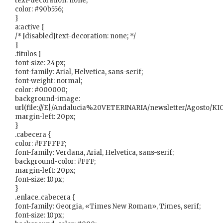
text-decoration: none;
color: #90b556;
}
a:active {
/* [disabled]text-decoration: none; */
}
.titulos {
font-size: 24px;
font-family: Arial, Helvetica, sans-serif;
font-weight: normal;
color: #000000;
background-image:
url(file:///E|/Andalucia%20VETERINARIA/newsletter/Agosto
margin-left: 20px;
}
.cabecera {
color: #FFFFFF;
font-family: Verdana, Arial, Helvetica, sans-serif;
background-color: #FFF;
margin-left: 20px;
font-size: 10px;
}
.enlace_cabecera {
font-family: Georgia, «Times New Roman», Times, serif;
font-size: 10px;