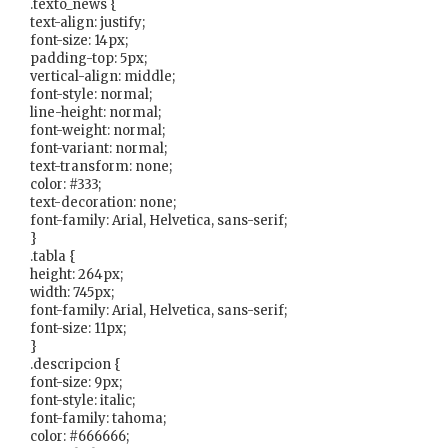
.texto_news {
text-align: justify;
font-size: 14px;
padding-top: 5px;
vertical-align: middle;
font-style: normal;
line-height: normal;
font-weight: normal;
font-variant: normal;
text-transform: none;
color: #333;
text-decoration: none;
font-family: Arial, Helvetica, sans-serif;
}
.tabla {
height: 264px;
width: 745px;
font-family: Arial, Helvetica, sans-serif;
font-size: 11px;
}
.descripcion {
font-size: 9px;
font-style: italic;
font-family: tahoma;
color: #666666;