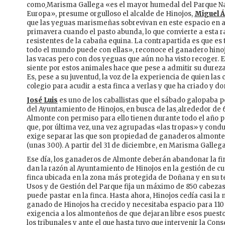
como
Marisma Gallega «es el mayor humedal del Parque N
Europa», presume orgulloso el alcalde de Hinojos,
Miguel Á
que las yeguas marismeñas sobrevivan en este espacio en am
primavera cuando el pasto abunda, lo que convierte a esta 
resistentes de la cabaña equina. La contrapartida es que es
todo el mundo puede con ellas», reconoce el ganadero hino
las vacas pero con dos yeguas que aún no ha visto recoger. E
siente por estos animales hace que pese a admitir su durez
Es, pese a su juventud, la voz de la experiencia de quien l
colegio para acudir a esta finca a verlas y que ha criado y 
José Luis
es uno de los caballistas que el sábado galopaba p
del Ayuntamiento de Hinojos, en busca de las
alrededor de 
Almonte con permiso para ello tienen durante todo el año pa
que, por última vez, una vez agrupadas «las tropas» y conduci
exige separar las que son propiedad de ganaderos almonteño
(unas 300). A partir del 31 de diciembre, en Marisma Galleg
Ese día, los ganaderos de Almonte deberán abandonar la fin
dan la razón al Ayuntamiento de Hinojos en la gestión de 
finca ubicada en la zona más protegida de Doñana y en su té
Usos y de Gestión del Parque fija un máximo de 850 cabezas
puede pastar en la finca. Hasta ahora, Hinojos cedía casi la
ganado de Hinojos ha crecido y necesitaba espacio para 110 r
exigencia a los almonteños de que dejaran libre esos puestos
los tribunales y ante el que hasta tuvo que intervenir la Co