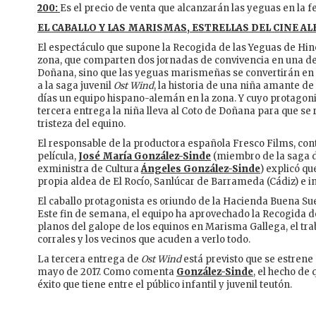
200:
Es el precio de venta que alcanzarán las yeguas en la fe
EL CABALLO Y LAS MARISMAS, ESTRELLAS DEL CINE A
El espectáculo que supone la Recogida de las Yeguas de Hino
zona, que comparten dos jornadas de convivencia en una de
Doñana, sino que las yeguas marismeñas se convertirán en 
a la saga juvenil
Ost Wind
, la historia de una niña amante de
días un equipo hispano-alemán en la zona. Y cuyo protagonis
tercera entrega la niña lleva al Coto de Doñana para que se
tristeza del equino.
El responsable de la productora española Fresco Films, co
película,
José María González-Sinde
(miembro de la saga d
exministra de Cultura
Ángeles González-Sinde
) explicó q
propia aldea de El Rocío, Sanlúcar de Barrameda (Cádiz) e i
El caballo protagonista es oriundo de la Hacienda Buena Suer
Este fin de semana, el equipo ha aprovechado la Recogida d
planos del galope de los equinos en Marisma Gallega, el tra
corrales y los vecinos que acuden a verlo todo.
La tercera entrega de
Ost Wind
está previsto que se estrene
mayo de 2017. Como comenta
González-Sinde
, el hecho de
éxito que tiene entre el público infantil y juvenil teutón.