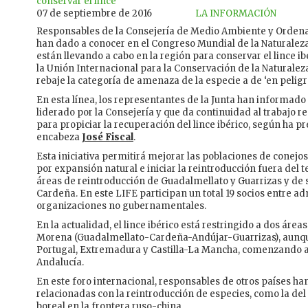
conservar el lince
07 de septiembre de 2016
LA INFORMACIÓN
Responsables de la Consejería de Medio Ambiente y Ordenaci
han dado a conocer en el Congreso Mundial de la Naturaleza
están llevando a cabo en la región para conservar el lince i
la Unión Internacional para la Conservación de la Naturalez
rebaje la categoría de amenaza de la especie a de ‘en peligro 
En esta línea, los representantes de la Junta han informado
liderado por la Consejería y que da continuidad al trabajo r
para propiciar la recuperación del lince ibérico, según ha 
encabeza
José Fiscal
.
Esta iniciativa permitirá mejorar las poblaciones de conejo
por expansión natural e iniciar la reintroducción fuera del t
áreas de reintroducción de Guadalmellato y Guarrizas y de 
Cardeña. En este LIFE participan un total 19 socios entre a
organizaciones no gubernamentales.
En la actualidad, el lince ibérico está restringido a dos áre
Morena (Guadalmellato-Cardeña-Andújar-Guarrizas), aunque
Portugal, Extremadura y Castilla-La Mancha, comenzando as
Andalucía.
En este foro internacional, responsables de otros países ha
relacionadas con la reintroducción de especies, como la del c
boreal en la frontera ruso-china.