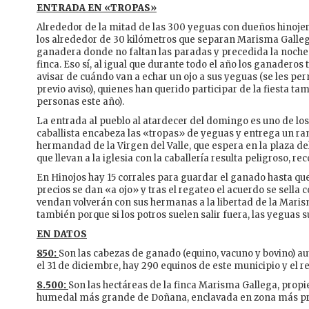
ENTRADA EN «TROPAS»
Alrededor de la mitad de las 300 yeguas con dueños hino
los alrededor de 30 kilómetros que separan Marisma Galleg
ganadera donde no faltan las paradas y precedida la noche
finca. Eso sí, al igual que durante todo el año los ganadero
avisar de cuándo van a echar un ojo a sus yeguas (se les pe
previo aviso), quienes han querido participar de la fiesta t
personas este año).
La entrada al pueblo al atardecer del domingo es uno de 
caballista encabeza las «tropas» de yeguas y entrega un ram
hermandad de la Virgen del Valle, que espera en la plaza del
que llevan a la iglesia con la caballería resulta peligroso, r
En Hinojos hay 15 corrales para guardar el ganado hasta que
precios se dan «a ojo» y tras el regateo el acuerdo se sella
vendan volverán con sus hermanas a la libertad de la Maris
también porque si los potros suelen salir fuera, las yeguas
EN DATOS
850:
Son las cabezas de ganado (equino, vacuno y bovino) a
el 31 de diciembre, hay 290 equinos de este municipio y el r
8.500:
Son las hectáreas de la finca Marisma Gallega, prop
humedal más grande de Doñana, enclavada en zona más pro