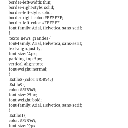
border-left-width: thin;
border-right-style: solid;
border-left-style: solid;
border-right-color: #FFFFFF;
border-left-color: #FFFFFF;
font-family: Arial, Helvetica, sans-serif;
}
.texto_news_grandes {
font-family: Arial, Helvetica, sans-serif;
text-align: justify;
font-size: 14px;
padding-top: 5px;
vertical-align: top;
font-weight: normal;
}
.Estilo8 {color: #85B545}
.Estilo9 {
color: #85B545;
font-size: 25px;
font-weight: bold;
font-family: Arial, Helvetica, sans-serif;
}
.Estilo11 {
color: #85B545;
font-size: 19px;