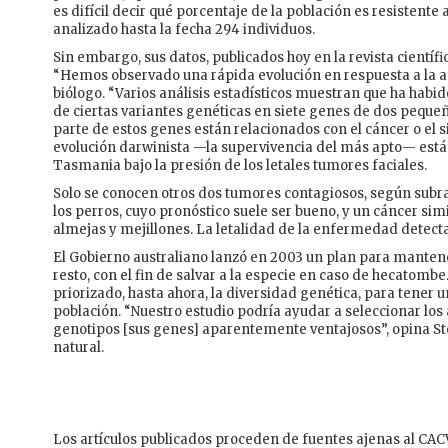
es difícil decir qué porcentaje de la población es resistente
analizado hasta la fecha 294 individuos.
Sin embargo, sus datos, publicados hoy en la revista cient
“Hemos observado una rápida evolución en respuesta a la a
biólogo. “Varios análisis estadísticos muestran que ha hab
de ciertas variantes genéticas en siete genes de dos peque
parte de estos genes están relacionados con el cáncer o el
evolución darwinista —la supervivencia del más apto— está
Tasmania bajo la presión de los letales tumores faciales.
Solo se conocen otros dos tumores contagiosos, según subra
los perros, cuyo pronóstico suele ser bueno, y un cáncer sim
almejas y mejillones. La letalidad de la enfermedad detec
El Gobierno australiano lanzó en 2003 un plan para manten
resto, con el fin de salvar a la especie en caso de hecatomb
priorizado, hasta ahora, la diversidad genética, para tener 
población. “Nuestro estudio podría ayudar a seleccionar los
genotipos [sus genes] aparentemente ventajosos”, opina Stor
natural.
Los artículos publicados proceden de fuentes ajenas al CACV