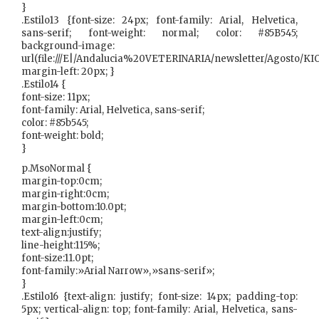
}
.Estilo13 {font-size: 24px; font-family: Arial, Helvetica,
sans-serif; font-weight: normal; color: #85B545;
background-image:
url(file:///E|/Andalucia%20VETERINARIA/newsletter/Agosto
margin-left: 20px; }
.Estilo14 {
font-size: 11px;
font-family: Arial, Helvetica, sans-serif;
color: #85b545;
font-weight: bold;
}
p.MsoNormal {
margin-top:0cm;
margin-right:0cm;
margin-bottom:10.0pt;
margin-left:0cm;
text-align:justify;
line-height:115%;
font-size:11.0pt;
font-family:»Arial Narrow»,»sans-serif»;
}
.Estilo16 {text-align: justify; font-size: 14px; padding-top:
5px; vertical-align: top; font-family: Arial, Helvetica, sans-