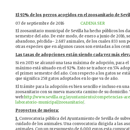
El 92% de los perros acogidos en el zoosanitario de Sev
07 de septiembre de 2016
CADENA SER
El zoosanitario municipal de Sevilla ha hecho públicos los 
semestre del año. De este modo, de enero a junio de 2016, s
abandono, pérdida­– 2.687 animales, de los cuales 833 son p
otras especies que en algunos casos son enviadas a los cent
Las tasas de adopciones están siendo cada vez más elev
Si en 2015 se alcanzó una tasa máxima de adopción, para el c
máximo está situado en el 92%. Esto se traduce en 574 adop
el primer semestre del año. Con respecto a los gatos se est
que significa 258 gatos adoptados en lo que va de año.
El trámite para la adopción es bien sencillo e incluso en una
zoosanitario con su nueva mascota camino de su domicilio. T
web:
http://www.sevilla.org/ayuntamiento/competencias-ar
laboratorio-municipal/zoosanitario/
.
Proyectos de mejora:
1.
Convocatoria pública del Ayuntamiento de Sevilla de subv
cuidado de los animales. Una convocatoria dirigida a las as
animales. Con un presupuesto de 6.000 euros esta convocato