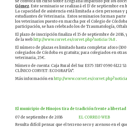
se convoca un curso sobre Ecografía impartido por los doc
Gómez
. Este seminario se realizará el 17 de septiembre en h
La capacidad de asistencia está limitada a cien personas y
estudiantes de Veterinaria. Estos seminarios forman parte 
los veterinarios puesto en marcha por el Colegio de Córdoba
participación, se han celebrado los de Traumatología, Oftal
El plazo de inscripción finaliza el 15 de septiembre de 2016,
de la web
http://www.corvet.es/corvet.php?noticia=748
.
El número de plazas es limitado hasta completar aforo (100 
colegiados de Córdoba es gratuita; para colegiados en otras
veterinaria, 25€.
Número de cuenta: Caja Rural del Sur ES75 3187 0590 6122 
CLÍNICO CORVET: ECOGRAFÍA”.
Más información en
http://www.corvet.es/corvet.php?notici
El municipio de Hinojos tira de tradición frente a liberta
07 de septiembre de 2016
EL CORREO WEB
Resulta difícil pensar que el terreno seco y arenoso en el qu