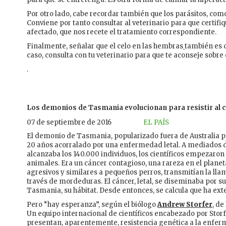
Por otro lado, cabe recordar también que los parásitos, como
Conviene por tanto consultar al veterinario para que certifiq
afectado, que nos recete el tratamiento correspondiente.
Finalmente, señalar que el celo en las hembras
también es 
caso, consulta con tu veterinario para que te aconseje sobre 
.
Los demonios de Tasmania evolucionan para resistir al 
07 de septiembre de 2016
EL PAÍS
El demonio de Tasmania, popularizado fuera de Australia po
20 años acorralado por una enfermedad letal. A mediados d
alcanzaba los 140.000 individuos, los científicos empezaron 
animales. Era un cáncer contagioso, una rareza en el plane
agresivos y similares a pequeños perros, transmitían la l
través de mordeduras. El cáncer, letal, se diseminaba por sus
Tasmania, su hábitat. Desde entonces, se calcula que ha ex
Pero “hay esperanza”, según el biólogo
Andrew Storfer
, de
Un equipo internacional de científicos encabezado por Stor
presentan, aparentemente, resistencia genética a la enfe