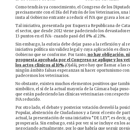
Como tendrás ya conocimiento, el Congreso de los Diputado
precisamente con el Día del Patrón de los Veterinarios, una
insta al Gobierno entrante a reducir el IVA que grava a los ac
Tal iniciativa, presentada por Esquerra Republicana de Ca
el sector, que desde 2012 viene padeciendo los devastador
13 puntos en el IVA- cuando pasó del 8% al 21%.
Sin embargo, la euforia debe dejar paso a la reflexión y al r
iniciativa política sin validez legal y cuya aplicación es dis
Gobierno que se conforme. Por tanto,
no hay obligación, ni
propuesta aprobada por el Congreso se aplique y los vet
los actos clínicos al 10%
.¡Ojalá¡, pero hay que llamar a la
ningún ámbito falsas esperanzas ni hacer oportunismo con e
padecemos los veterinarios.
No obstante, existen muchos elementos positivos que tambié
simbólico, el sí de la actual mayoría de la Cámara baja puso 
que están padeciendo las clínicas veterinarias con respecto a
IVA reducido.
Por otro lado, el debate y posterior votación desveló la posi
Popular, abstención de Ciudadanos y a favor el resto de par
actual, la presentación de una iniciativa “DE LEY”, es decir, 
prosperaría. Sin embargo, está por ver si se incluye en los
negociando actualmente, por lo que habría que seguir presi