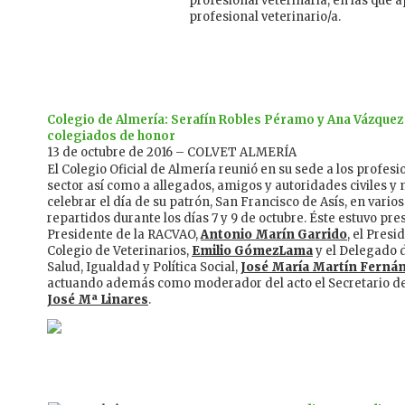
profesional veterinaria, en las que 
profesional veterinario/a.
Colegio de Almería: Serafín Robles Péramo y Ana Vázque
colegiados de honor
13 de octubre de 2016 – COLVET ALMERÍA
El Colegio Oficial de Almería reunió en su sede a los profesi
sector así como a allegados, amigos y autoridades civiles y 
celebrar el día de su patrón, San Francisco de Asís, en varios
repartidos durante los días 7 y 9 de octubre. Éste estuvo pre
Presidente de la RACVAO,
Antonio Marín Garrido
, el Presi
Colegio de Veterinarios,
Emilio Gómez­Lama
y el Delegado 
Salud, Igualdad y Política Social,
José María Martín Ferná
actuando además como moderador del acto el Secretario de
José Mª Linares
.