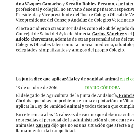
Ana Vázquez
Camacho
y
Serafín Robles Peramo
, que inte
profesional y colegial, no en vano desempeñaron respectiv
Presidenta y Vicepresidente del Ilustre Colegio Oficial de V
Vicepresidente del Consejo Andaluz de Colegios Veterinario
Al acto acudieron otras autoridades como el Subdelegado 
Concejal de Salud del Ayto de Almería,
Carlos Sánchez
y el 
Adolfo Chavernas
, además de otras personalidades del mun
Colegios Oficiales tales como farmacia, medicina, odontolo
colegiados, simpatizantes y amigos del propio Colegio.
La Junta dice que aplicará la ley de sanidad animal
en el c
13 de octubre de 2016
DIARIO CÓRDOBA
El delegado de Agricultura de la Junta de Andalucía,
Franci
Córdoba que «hay un problema en una explotación en Villa
aplicar la Ley de Sanidad Animal y todos tienen que cumplir
En referencia a las 14 cabezas de vacuno que deben sacrifi
represalias al personal de la administración si eso ocurre y
animales,
Zurera
dijo que no es una situación que afecte a 
llamamiento a la tranquilidad.