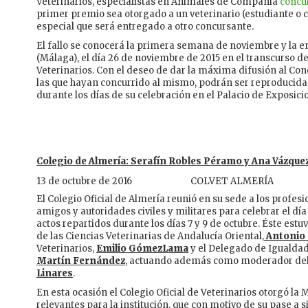
Veterinarios, especialistas en Animales de Compañía
concu
primer premio sea otorgado a un veterinario (estudiante o 
especial que será entregado a otro concursante.
El fallo se conocerá la primera semana de noviembre y la e
(Málaga), el día 26 de noviembre de 2015 en el transcurso d
Veterinarios. Con el deseo de dar la máxima difusión al Con
las que hayan concurrido al mismo, podrán ser reproducid
durante los días de su celebración en el Palacio de Exposic
Colegio de Almería: Serafín Robles Péramo y Ana Vázqu
13 de octubre de 2016
COLVET ALMERÍA
El Colegio Oficial de Almería reunió en su sede a los profesi
amigos y autoridades civiles y militares para celebrar el día
actos repartidos durante los días 7 y 9 de octubre. Éste est
de las Ciencias Veterinarias de Andalucía Oriental,
Antonio 
Veterinarios,
Emilio Gómez­Lama
y el Delegado de Igualdad,
Martín Fernández
, actuando además como moderador del a
Linares
.
En esta ocasión el Colegio Oficial de Veterinarios otorgó l
relevantes para la institución, que con motivo de su pase a s