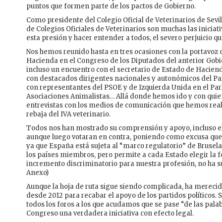
puntos que formen parte de los pactos de Gobierno.
Como presidente del Colegio Oficial de Veterinarios de Sev
de Colegios Oficiales de Veterinarios son muchas las inicia
esta presión y hacer entender a todos, el severo perjuicio q
Nos hemos reunido hasta en tres ocasiones con la portavoz 
Hacienda en el Congreso de los Diputados del anterior Gob
incluso un encuentro con el secretario de Estado de Hacie
con destacados dirigentes nacionales y autonómicos del P
con representantes del PSOE y de Izquierda Unida en el P
Asociaciones Animalistas… Allá donde hemos ido y con quien
entrevistas con los medios de comunicación que hemos reali
rebaja del IVA veterinario.
Todos nos han mostrado su comprensión y apoyo, incluso el 
aunque luego votaran en contra, poniendo como excusa qu
ya que España está sujeta al “marco regulatorio” de Bruselas
los países miembros, pero permite a cada Estado elegir la
incremento discriminatorio para nuestra profesión, no ha s
Anexo)
Aunque la hoja de ruta sigue siendo complicada, ha merecid
desde 2012 para recabar el apoyo de los partidos políticos
todos los foros a los que acudamos que se pase “de las palab
Congreso una verdadera iniciativa con efecto legal.