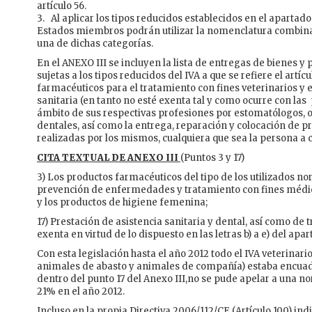
artículo 56.
3. Al aplicar los tipos reducidos establecidos en el apartado 
Estados miembros podrán utilizar la nomenclatura combinad
una de dichas categorías.
En el ANEXO III se incluyen la lista de entregas de bienes y
sujetas a los tipos reducidos del IVA a que se refiere el artíc
farmacéuticos para el tratamiento con fines veterinarios y e
sanitaria (en tanto no esté exenta tal y como ocurre con las
ámbito de sus respectivas profesiones por estomatólogos, 
dentales, así como la entrega, reparación y colocación de p
realizadas por los mismos, cualquiera que sea la persona a c
CITA TEXTUAL DE ANEXO III
(Puntos 3 y 17)
3) Los productos farmacéuticos del tipo de los utilizados no
prevención de enfermedades y tratamiento con fines médicos
y los productos de higiene femenina;
17) Prestación de asistencia sanitaria y dental, así como de
exenta en virtud de lo dispuesto en las letras b) a e) del apart
Con esta legislación hasta el año 2012 todo el IVA veterinar
animales de abasto y animales de compañía) estaba encuadra
dentro del punto 17 del Anexo III,no se pude apelar a una no
21% en el año 2012.
Incluso en la propia Directiva 2006/112/CE (Artículo 100) ind