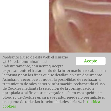
Mediante el uso de esta Web el Usuario
Acepto
y/o Usted, denominado así
indistintamente, consiente y acepta
expresamente el tratamiento de la información recabada en
la forma y con los fines que se detallan en este documento.
Asimismo, reconoce conocer la posibilidad de rechazar el
tratamiento de tales datos o información rechazando el uso
de Cookies mediante la selección de la configuración
apropiada a tal fin en su navegador. Si bien esta opción de
bloqueo de Cookies en su navegador puede no permitirle el
uso pleno de todas las funcionalidades de la Web.
Política
cookies