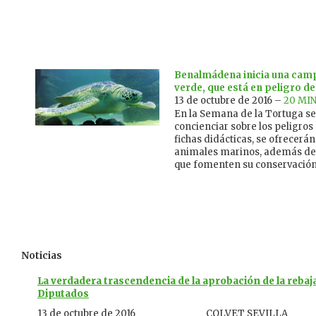
Benalmádena inicia una camp
verde, que está en peligro de
13 de octubre de 2016 –
20 MI
En la Semana de la Tortuga se 
concienciar sobre los peligros
fichas didácticas, se ofrecerán
animales marinos, además de r
que fomenten su conservación
Noticias
La verdadera trascendencia de la aprobación de la rebaja
Diputados
13 de octubre de 2016
COLVET SEVILLA