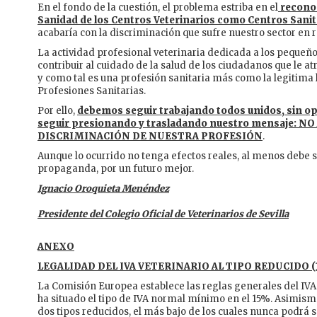
En el fondo de la cuestión, el problema estriba en el
reconoc
Sanidad de los Centros Veterinarios como Centros Sanit
acabaría con la discriminación que sufre nuestro sector en r
La actividad profesional veterinaria dedicada a los pequeñ
contribuir al cuidado de la salud de los ciudadanos que le at
y como tal es una profesión sanitaria más como la legitima
Profesiones Sanitarias.
Por ello,
debemos seguir trabajando todos unidos, sin o
seguir presionando y trasladando nuestro mensaje: NO
DISCRIMINACIÓN DE NUESTRA PROFESIÓN
.
Aunque lo ocurrido no tenga efectos reales, al menos debe s
propaganda, por un futuro mejor.
Ignacio Oroquieta Menéndez
Presidente del Colegio Oficial de Veterinarios de Sevilla
ANEXO
LEGALIDAD DEL IVA VETERINARIO AL TIPO REDUCIDO (
La Comisión Europea establece las reglas generales del IVA a
ha situado el tipo de IVA normal mínimo en el 15%. Asimis
dos tipos reducidos, el más bajo de los cuales nunca podrá se