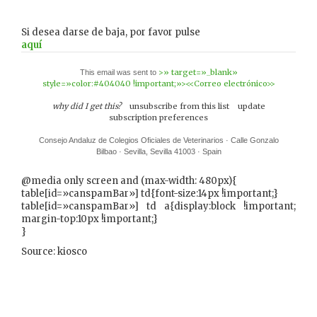
Si desea darse de baja, por favor pulse
aquí
>» target=»_blank»
This email was sent to
style=»color:#404040 !important;»><<Correo electrónico>>
why did I get this?
unsubscribe from this list
update
subscription preferences
Consejo Andaluz de Colegios Oficiales de Veterinarios · Calle Gonzalo
Bilbao · Sevilla, Sevilla 41003 · Spain
@media only screen and (max-width: 480px){
table[id=»canspamBar»] td{font-size:14px !important;}
table[id=»canspamBar»] td a{display:block !important;
margin-top:10px !important;}
}
Source: kiosco