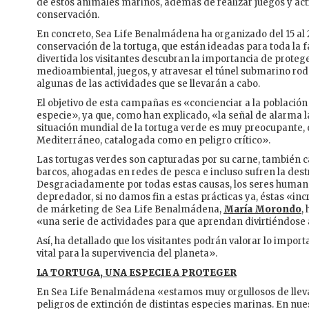
de estos animales marinos, además de realizar juegos y ac
conservación.
En concreto, Sea Life Benalmádena ha organizado del 15 al 2
conservación de la tortuga, que están ideadas para toda l
divertida los visitantes descubran la importancia de prote
medioambiental, juegos, y atravesar el túnel submarino rode
algunas de las actividades que se llevarán a cabo.
El objetivo de esta campañas es «concienciar a la población
especie», ya que, como han explicado, «la señal de alarma la
situación mundial de la tortuga verde es muy preocupante,
Mediterráneo, catalogada como en peligro crítico».
Las tortugas verdes son capturadas por su carne, también c
barcos, ahogadas en redes de pesca e incluso sufren la des
Desgraciadamente por todas estas causas, los seres humano
depredador, si no damos fin a estas prácticas ya, éstas «in
de márketing de Sea Life Benalmádena,
María Morondo
,
«una serie de actividades para que aprendan divirtiéndose
Así, ha detallado que los visitantes podrán valorar lo impor
vital para la supervivencia del planeta».
LA TORTUGA, UNA ESPECIE A PROTEGER
En Sea Life Benalmádena «estamos muy orgullosos de lleva
peligros de extinción de distintas especies marinas. En nue