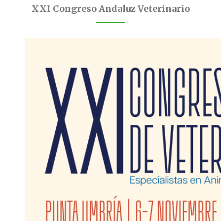
XXI Congreso Andaluz Veterinario