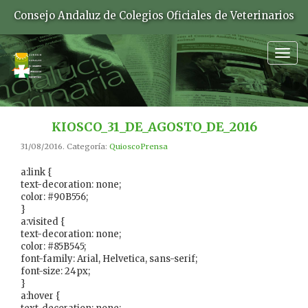
Consejo Andaluz de Colegios Oficiales de Veterinarios
Togg
navig
KIOSCO_31_DE_AGOSTO_DE_2016
31/08/2016. Categoría:
QuioscoPrensa
a:link {
text-decoration: none;
color: #90B556;
}
a:visited {
text-decoration: none;
color: #85B545;
font-family: Arial, Helvetica, sans-serif;
font-size: 24px;
}
a:hover {