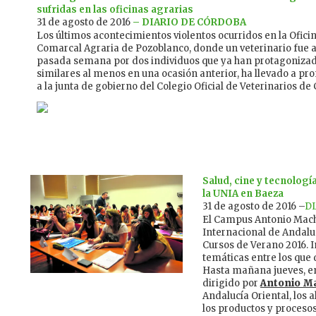
sufridas en las oficinas agrarias
31 de agosto de 2016
– DIARIO DE CÓRDOBA
Los últimos acontecimientos violentos ocurridos en la Ofici
Comarcal Agraria de Pozoblanco, donde un veterinario fue 
pasada semana por dos individuos que ya han protagoniza
similares al menos en una ocasión anterior, ha llevado a pr
a la junta de gobierno del Colegio Oficial de Veterinarios de
Salud, cine y tecnologí
la UNIA en Baeza
31 de agosto de 2016 –
DI
El Campus Antonio Mach
Internacional de Andalu
Cursos de Verano 2016. I
temáticas entre los que d
Hasta mañana jueves, en 
dirigido por
Antonio M
Andalucía Oriental, los
los productos y procesos