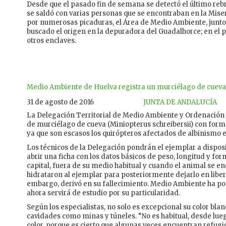
Desde que el pasado fin de semana se detectó el último rebr
se saldó con varias personas que se encontraban en la Miser
por numerosas picaduras, el Área de Medio Ambiente, junto
buscado el origen en la depuradora del Guadalhorce; en el pa
otros enclaves.
Medio Ambiente de Huelva registra un murciélago de cueva
31 de agosto de 2016
JUNTA DE ANDALUCÍA
La Delegación Territorial de Medio Ambiente y Ordenación d
de murciélago de cueva (Miniopterus schreibersii) con forma
ya que son escasos los quirópteros afectados de albinismo 
Los técnicos de la Delegación pondrán el ejemplar a dispos
abrir una ficha con los datos básicos de peso, longitud y fo
capital, fuera de su medio habitual y cuando el animal se e
hidrataron al ejemplar para posteriormente dejarlo en liber
embargo, derivó en su fallecimiento. Medio Ambiente ha pod
ahora servirá de estudio por su particularidad.
Según los especialistas, no solo es excepcional su color bla
cavidades como minas y túneles. “No es habitual, desde lue
color, porque es cierto que algunas veces encuentran refugio