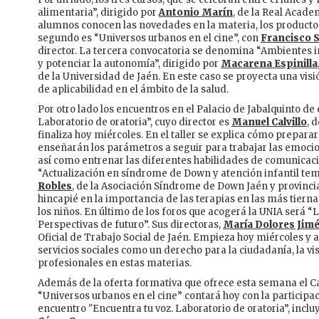
alimentaria”, dirigido por
Antonio Marín
, de la Real Acade
alumnos conocen las novedades en la materia, los productos
segundo es “Universos urbanos en el cine”, con
Francisco 
director. La tercera convocatoria se denomina “Ambientes in
y potenciar la autonomía”, dirigido por
Macarena Espinilla
de la Universidad de Jaén. En este caso se proyecta una vis
de aplicabilidad en el ámbito de la salud.
Por otro lado los encuentros en el Palacio de Jabalquinto de
Laboratorio de oratoria”, cuyo director es
Manuel Calvillo
, 
finaliza hoy miércoles. En el taller se explica cómo prepara
enseñarán los parámetros a seguir para trabajar las emocio
así como entrenar las diferentes habilidades de comunicació
“Actualización en síndrome de Down y atención infantil tem
Robles
, de la Asociación Síndrome de Down Jaén y provincia
hincapié en la importancia de las terapias en las más tier
los niños. En último de los foros que acogerá la UNIA será “
Perspectivas de futuro”. Sus directoras,
María Dolores Jim
Oficial de Trabajo Social de Jaén. Empieza hoy miércoles y a
servicios sociales como un derecho para la ciudadanía, la vi
profesionales en estas materias.
Además de la oferta formativa que ofrece esta semana el 
“Universos urbanos en el cine” contará hoy con la participa
encuentro "Encuentra tu voz. Laboratorio de oratoria”, incluy