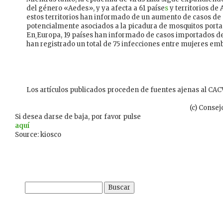
del género «Aedes», y ya afecta a 61 paíse
s
y territorios de
estos territorios han informado de un aumento de casos de 
potencialmente asociados a la picadura de mosquitos porta
En
Europa, 19 países han informado de casos importados de
han registrado un total de 75 infecciones entre mujeres em
Los artículos publicados proceden de fuentes ajenas al CACV
(c) Consej
Si desea darse de baja, por favor pulse
aquí
Source: kiosco
Buscar: