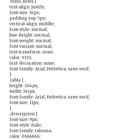
.texto_news {
text-align: justify;
font-size: 14px;
padding-top: 5px;
vertical-align: middle;
font-style: normal;
line-height: normal;
font-weight: normal;
font-variant: normal;
text-transform: none;
color: #333;
text-decoration: none;
font-family: Arial, Helvetica, sans-serif;
}
.tabla {
height: 264px;
width: 745px;
font-family: Arial, Helvetica, sans-serif;
font-size: 11px;
}
.descripcion {
font-size: 9px;
font-style: italic;
font-family: tahoma;
color: #666666;