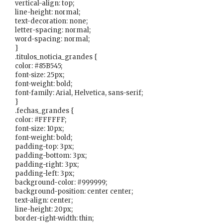
vertical-align: top;
line-height: normal;
text-decoration: none;
letter-spacing: normal;
word-spacing: normal;
}
.titulos_noticia_grandes {
color: #85B545;
font-size: 25px;
font-weight: bold;
font-family: Arial, Helvetica, sans-serif;
}
.fechas_grandes {
color: #FFFFFF;
font-size: 10px;
font-weight: bold;
padding-top: 3px;
padding-bottom: 3px;
padding-right: 3px;
padding-left: 3px;
background-color: #999999;
background-position: center center;
text-align: center;
line-height: 20px;
border-right-width: thin;