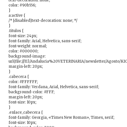
text-decoration: none;
color: #90b556;
}
a:active {
/* [disabled]text-decoration: none; */
}
.titulos {
font-size: 24px;
font-family: Arial, Helvetica, sans-serif;
font-weight: normal;
color: #000000;
background-image:
url(file:///E|/Andalucia%20VETERINARIA/newsletter/Agosto
margin-left: 20px;
}
.cabecera {
color: #FFFFFF;
font-family: Verdana, Arial, Helvetica, sans-serif;
background-color: #FFF;
margin-left: 20px;
font-size: 10px;
}
.enlace_cabecera {
font-family: Georgia, «Times New Roman», Times, serif;
font-size: 10px;