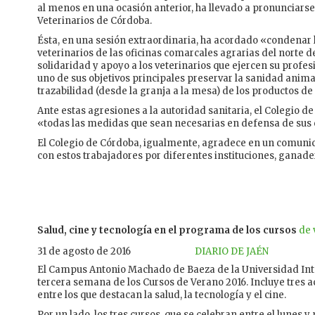
al menos en una ocasión anterior, ha llevado a pronunciarse 
Veterinarios de Córdoba.
Ésta, en una sesión extraordinaria, ha acordado «condenar l
veterinarios de las oficinas comarcales agrarias del norte d
solidaridad y apoyo a los veterinarios que ejercen su profes
uno de sus objetivos principales preservar la sanidad animal
trazabilidad (desde la granja a la mesa) de los productos d
Ante estas agresiones a la autoridad sanitaria, el Colegio de
«todas las medidas que sean necesarias en defensa de sus 
El Colegio de Córdoba, igualmente, agradece en un comuni
con estos trabajadores por diferentes instituciones, ganad
Salud, cine y tecnología en el programa de los cursos
de 
31 de agosto de 2016
DIARIO DE JAÉN
El Campus Antonio Machado de Baeza de la Universidad Int
tercera semana de los Cursos de Verano 2016. Incluye tres 
entre los que destacan la salud, la tecnología y el cine.
Por un lado, los tres cursos, que se celebran entre el lunes 