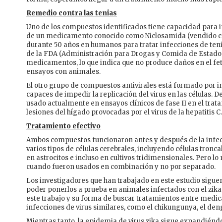
Remedio contra las tenias
Uno de los compuestos identificados tiene capacidad para im
de un medicamento conocido como Niclosamida (vendido co
durante 50 años en humanos para tratar infecciones de ten
de la FDA (Administración para Drogas y Comida de Estados 
medicamentos, lo que indica que no produce daños en el fet
ensayos con animales.
El otro grupo de compuestos antivirales está formado por i
capaces de impedir la replicación del virus en las células
usado actualmente en ensayos clínicos de fase II en el trata
lesiones del hígado provocadas por el virus de la hepatitis C.
Tratamiento efectivo
Ambos compuestos funcionaron antes y después de la infecc
varios tipos de células cerebrales, incluyendo células tronc
en astrocitos e incluso en cultivos tridimensionales. Pero l
cuando fueron usados en combinación y no por separado.
Los investigadores que han trabajado en este estudio sigu
poder ponerlos a prueba en animales infectados con el zik
este trabajo y su forma de buscar tratamientos entre med
infecciones de virus similares, como el chikungunya, el dengu
Mientras tanto, la epidemia de virus zika sigue expandiénd