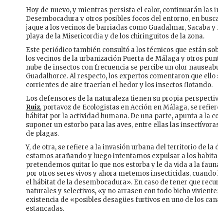
Hoy de nuevo, y mientras persista el calor, continuarán las
Desembocadura y otros posibles focos del entorno, en busc
jaque a los vecinos de barriadas como Guadalmar, Sacaba y 
playa de la Misericordia y de los chiringuitos de la zona.
Este periódico también consultó a los técnicos que están so
los vecinos de la urbanización Puerta de Málaga y otros pun
nube de insectos con frecuencia se percibe un olor nauseab
Guadalhorce. Al respecto, los expertos comentaron que ello
corrientes de aire traerían el hedor y los insectos flotando.
Los defensores de la naturaleza tienen su propia perspectiv
Ruiz
, portavoz de Ecologistas en Acción en Málaga, se refier
hábitat por la actividad humana. De una parte, apunta a la c
suponer un estorbo para las aves, entre ellas las insectívora
de plagas.
Y, de otra, se refiere a la invasión urbana del territorio d
estamos arañando y luego intentamos expulsar a los habita
pretendemos quitar lo que nos estorba y le da vida a la fau
por otros seres vivos y ahora metemos insecticidas, cuando 
el hábitat de la desembocadura». En caso de tener que recu
naturales y selectivos, «y no arrasen con todo bicho viviente
existencia de «posibles desagües furtivos en uno de los can
estancadas.