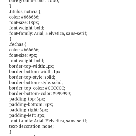
background-color: #000;
}
.titulos_noticia {
color: #666666;
font-size: 18px;
font-weight: bold;
font-family: Arial, Helvetica, sans-serif;
}
.fechas {
color: #666666;
font-size: 9px;
font-weight: bold;
border-top-width: 1px;
border-bottom-width: 1px;
border-top-style: solid;
border-bottom-style: solid;
border-top-color: #CCCCCC;
border-bottom-color: #999999;
padding-top: 3px;
padding-bottom: 3px;
padding-right: 3px;
padding-left: 3px;
font-family: Arial, Helvetica, sans-serif;
text-decoration: none;
}