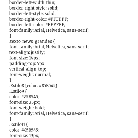
border-left-width: thin;
border-right-style: solid;
border-left-style: solid;
border-right-color: #FFFFFF;
border-left-color: #FFFFFF;
font-family: Arial, Helvetica, sans-serif;
}
.texto_news_grandes {
font-family: Arial, Helvetica, sans-serif;
text-align: justify;
font-size: 14px;
padding-top: 5px;
vertical-align: top;
font-weight: normal;
}
.Estilo8 {color: #85B545}
.Estilo9 {
color: #85B545;
font-size: 25px;
font-weight: bold;
font-family: Arial, Helvetica, sans-serif;
}
.Estilo11 {
color: #85B545;
font-size: 19px;