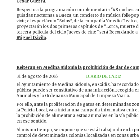
César Guerra
.
Respecto a la programación complementaria “48 noches cultur
guiadas nocturnas a Baeza, un concierto de música folk-pop
vivir; el espectáculo “Solos”, de la compañía Ymedio Teatro, 
proyectarán los dos primeros capítulos de “Lorca, muerte d
tercera película del ciclo Jueves de cine “será Recordando a
Miguel Dávila
.
Reiteran en Medina Sidonia la prohibición de dar de come
31 de agosto de 2016
DIARIO DE CÁDIZ
El Ayuntamiento de Medina Sidonia, en Cádiz, ha recordado 
pública puede ser constitutivo de una infracción recogida 
Animales y la Ordenanza Municipal de Limpieza Viaria.
Por ello, ante la proliferación de gatos en determinadas zo
la Policía Local, va a iniciar una campaña informativa ent
la prohibición de alimentar a estos animales en la vía públi
en ese sentido.
Al mismo tiempo, se expone que se está trabajando en la 
control de determinadas colonias localizadas en zonas urb