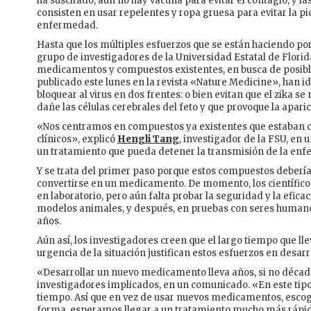
ha suscitado, aún no hay vacuna para evitar el contagio, y 
consisten en usar repelentes y ropa gruesa para evitar la p
enfermedad.
Hasta que los múltiples esfuerzos que se están haciendo po
grupo de investigadores de la Universidad Estatal de Flori
medicamentos y compuestos existentes, en busca de posible
publicado este lunes en la revista «Nature Medicine», han 
bloquear al virus en dos frentes: o bien evitan que el zika s
dañe las células cerebrales del feto y que provoque la apar
«Nos centramos en compuestos ya existentes que estaban c
clínicos», explicó
Hengli Tang
, investigador de la FSU, en
un tratamiento que pueda detener la transmisión de la en
Y se trata del primer paso porque estos compuestos debería
convertirse en un medicamento. De momento, los científicos 
en laboratorio, pero aún falta probar la seguridad y la efica
modelos animales, y después, en pruebas con seres humano
años.
Aún así, los investigadores creen que el largo tiempo que ll
urgencia de la situación justifican estos esfuerzos en desarr
«Desarrollar un nuevo medicamento lleva años, si no décad
investigadores implicados, en un comunicado. «En este ti
tiempo. Así que en vez de usar nuevos medicamentos, escogi
forma, esperamos llegar a un tratamiento mucho más rápi