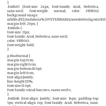
}
.Estilo13 {font-size: 24px; font-family: Arial, Helvetica,
sans-serif; font-weight: normal; color: #85B545;
background-image:
url(file:///E|/Andalucia%20VETERINARIA/newsletter/Agosto
margin-left: 20px; }
.Estilo14 {
font-size: 11px;
font-family: Arial, Helvetica, sans-serif;
color: #85b545;
font-weight: bold;
}
p.MsoNormal {
margin-top:0cm;
margin-right:0cm;
margin-bottom:10.0pt;
margin-left:0cm;
text-align:justify;
line-height:115%;
font-size:11.0pt;
font-family:»Arial Narrow»,»sans-serif»;
}
.Estilo16 {text-align: justify; font-size: 14px; padding-top:
5px; vertical-align: top; font-family: Arial, Helvetica, sans-