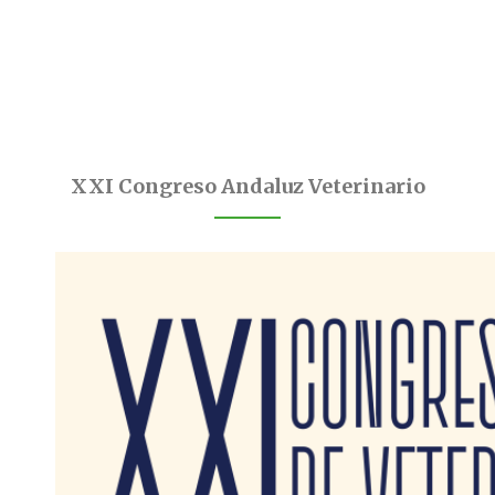
XXI Congreso Andaluz Veterinario