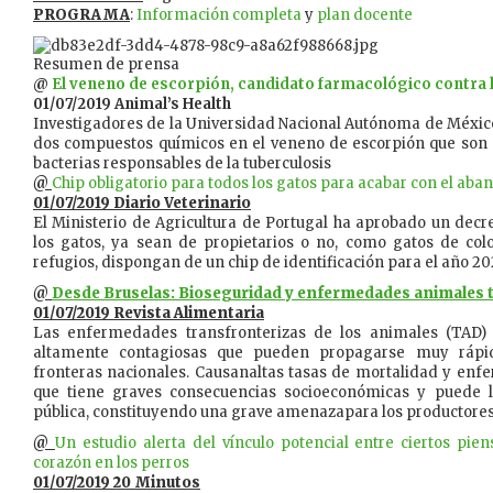
PROGRAMA
:
Información completa
y
plan docente
Resumen de prensa
@
El veneno de escorpión, candidato farmacológico contra l
01/07/2019 Animal’s Health
Investigadores de la Universidad Nacional Autónoma de Méxic
dos compuestos químicos en el veneno de escorpión que son e
bacterias responsables de la tuberculosis
@
Chip obligatorio para todos los gatos para acabar con el ab
01/07/2019 Diario Veterinario
El Ministerio de Agricultura de Portugal ha aprobado un decr
los gatos, ya sean de propietarios o no, como gatos de col
refugios, dispongan de un chip de identificación para el año 20
@
Desde Bruselas: Bioseguridad y enfermedades animales 
01/07/2019 Revista Alimentaria
Las enfermedades transfronterizas de los animales (TAD)
altamente contagiosas que pueden propagarse muy rápi
fronteras nacionales. Causanaltas tasas de mortalidad y enf
que tiene graves consecuencias socioeconómicas y puede ll
pública, constituyendo una grave amenazapara los productores
@
Un estudio alerta del vínculo potencial entre ciertos pi
corazón en los perros
01/07/2019 20 Minutos