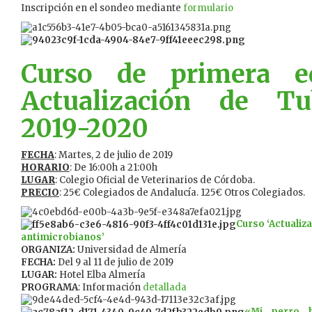
Inscripción en el sondeo mediante
formulario
Curso de primera e
Actualización de Tub
2019-2020
FECHA
: Martes, 2 de julio de 2019
HORARIO
: De 16:00h a 21:00h
LUGAR
: Colegio Oficial de Veterinarios de Córdoba.
PRECIO
: 25€ Colegiados de Andalucía. 125€ Otros Colegiados.
Curso
‘Actualiz
antimicrobianos’
ORGANIZA:
Universidad de Almería
FECHA:
Del 9 al 11 de julio de 2019
LUGAR:
Hotel Elba Almería
PROGRAMA
: Información
detallada
«Mi perro 