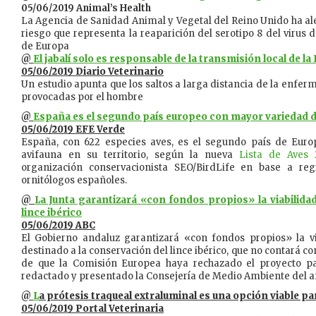
05/06/2019 Animal’s Health
La Agencia de Sanidad Animal y Vegetal del Reino Unido ha aler
riesgo que representa la reaparición del serotipo 8 del virus d
de Europa
@
El jabalí solo es responsable de la transmisión local de la
05/06/2019 Diario Veterinario
Un estudio apunta que los saltos a larga distancia de la enfer
provocadas por el hombre
@
España es el segundo país europeo con mayor variedad d
05/06/2019 EFE Verde
España, con 622 especies aves, es el segundo país de Eur
avifauna en su territorio, según la nueva
Lista de Aves 
organización conservacionista SEO/BirdLife en base a reg
ornitólogos españoles.
@
La Junta garantizará «con fondos propios» la viabilidad
lince ibérico
05/06/2019 ABC
El Gobierno andaluz garantizará «con fondos propios» la vi
destinado a la conservación del lince ibérico, que no contará 
de que la Comisión Europea haya rechazado el proyecto pa
redactado y presentado la Consejería de Medio Ambiente del ant
@
L
a prótesis traqueal extraluminal es una opción viable pa
05/06/2019 Portal Veterinaria