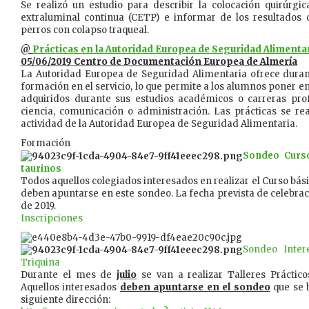
Se realizó un estudio para describir la colocación quirúrgi
extraluminal continua (CETP) e informar de los resultados c
perros con colapso traqueal.
@
Prácticas en la Autoridad Europea de Seguridad Alimenta
05/06/2019 Centro de Documentación Europea de Almería
La Autoridad Europea de Seguridad Alimentaria ofrece duran
formación en el servicio, lo que permite a los alumnos poner e
adquiridos durante sus estudios académicos o carreras pro
ciencia, comunicación o administración. Las prácticas se re
actividad de la Autoridad Europea de Seguridad Alimentaria.
Formación
Sondeo Curso
taurinos
Todos aquellos colegiados interesados en realizar el Curso bás
deben apuntarse en este sondeo. La fecha prevista de celebraci
de 2019.
Inscripciones
Sondeo Inter
Triquina
Durante el mes de
julio
se van a realizar Talleres Práctic
Aquellos interesados
deben apuntarse en el sondeo
que se h
siguiente dirección: