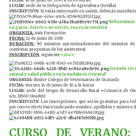
FECHA:
10 de junio de 17.00 a 20.00 horas
LUGAR:
sede de la Delegación de Agricultura (Sevilla)
INSCRIPCIÓN
: Si estás interesado en asistir, deberás inscribir
Websemina
en gatos. Estrés o no estrés, esa es la cuestión
ORGANIZA:
Asís Formación
FECHA:
12 de junio de 2019
DURACIÓN:
90 minutos aproximadamente (60 minutos de 
contestar preguntas de los asistentes)
INSCRIPCIÓN
: siguiente
enlace
Jornada técn
animal y salud pública en la Andalucía Oriental
‘
ORGANIZA:
Ilustre Colegio de Veterinarios de Granada
FECHA:
viernes 14 de junio de 10 a 14 horas
LUGAR:
sede del Grupo de Desarrollo Rural «Comarca de Gua
s/n, 18500 Guadix)
INSCRIPCIÓN
: Las inscripciones, que serán gratuitas para to
por correo electrónico indicando nombre, apellidos y número d
CURSO DE VERANO: B