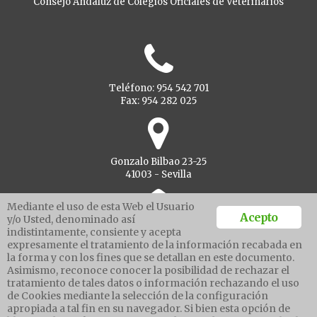
Consejo Andaluz de Colegios Oficiales de Veterinarios
Teléfono: 954 542 701
Fax: 954 282 025
Gonzalo Bilbao 23-25
41003 - Sevilla
Mediante el uso de esta Web el Usuario
Acepto
y/o Usted, denominado así
indistintamente, consiente y acepta
Ventanilla unica
expresamente el tratamiento de la información recabada en
la forma y con los fines que se detallan en este documento.
Asimismo, reconoce conocer la posibilidad de rechazar el
tratamiento de tales datos o información rechazando el uso
Aviso legal
de Cookies mediante la selección de la configuración
Política de protección de datos
apropiada a tal fin en su navegador. Si bien esta opción de
Política cookies