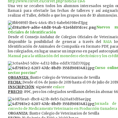
http://www.corvet.es/corvet.php?noticia=1146
Una vez se recaben todos los alumnos interesados según or
llamará para ofertarle las fechas de talleres y así asignar
realizar el Taller, debido a que los grupos son de 10 alumnos/as.
Nuevos mo
Oficiales de Identificación
Desde el Consejo Andaluz de Colegios Oficiales de Veterinar
disponible la posibilidad de generar a través del
RAIA
los
Identificación de Animales de Compañía en formato PDF, para
los colegiados, en lugar usarse un impreso en papel autocopiati
Manual para la utilización del monedero electrónico y los crédit
Curso onlin
sector porcino”
ORGANIZA:
Ilustre Colegio de Veterinarios de Sevilla
FECHA:
Desde el 04 de junio de 2019 hasta el 09 de julio de 2019
INSCRIPCIÓN
: siguiente
enlace
PRECIO
: 89€, pero los colegiados sevillanos deberán abonar 66
Jornada de 
correcto de Medicamento Veterinario en Producción Ganadera
ORGANIZA:
Ilustre Colegio de Veterinarios de Sevilla