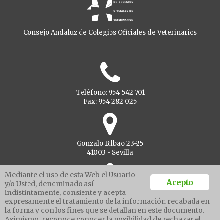
Consejo Andaluz de Colegios Oficiales de Veterinarios
Teléfono: 954 542 701
Fax: 954 282 025
Gonzalo Bilbao 23-25
41003 - Sevilla
Mediante el uso de esta Web el Usuario
Acepto
y/o Usted, denominado así
indistintamente, consiente y acepta
Ventanilla unica
expresamente el tratamiento de la información recabada en
la forma y con los fines que se detallan en este documento.
Asimismo, reconoce conocer la posibilidad de rechazar el