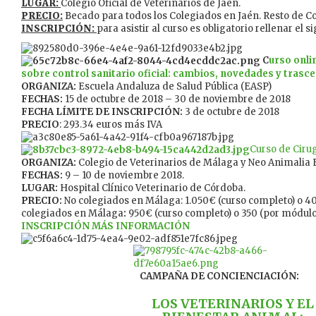
LUGAR:
Colegio Oficial de Veterinarios de Jaén.
PRECIO:
Becado para todos los Colegiados en Jaén. Resto de Co
INSCRIPCIÓN:
para asistir al curso es obligatorio rellenar el 
C
urso onli
sobre control sanitario oficial: cambios, novedades y trasc
ORGANIZA:
Escuela Andaluza de Salud Pública (EASP)
FECHAS:
15 de octubre de 2018 – 30 de noviembre de 2018
FECHA LÍMITE DE INSCRIPCIÓN:
3 de octubre de 2018
PRECIO
: 293.34 euros más IVA
Curso de Ciru
ORGANIZA:
Colegio de Veterinarios de Málaga y Neo Animalia 
FECHAS:
9 – 10 de noviembre 2018.
LUGAR:
Hospital Clínico Veterinario de Córdoba.
PRECIO:
No colegiados en Málaga: 1.050€ (curso completo) o 4
colegiados en Málaga
:
950€ (curso completo) o 350 (por módulo
INSCRIPCIÓN
MÁS INFORMACIÓN
CAMPAÑA DE CONCIENCIACIÓN:
LOS VETERINARIOS Y EL