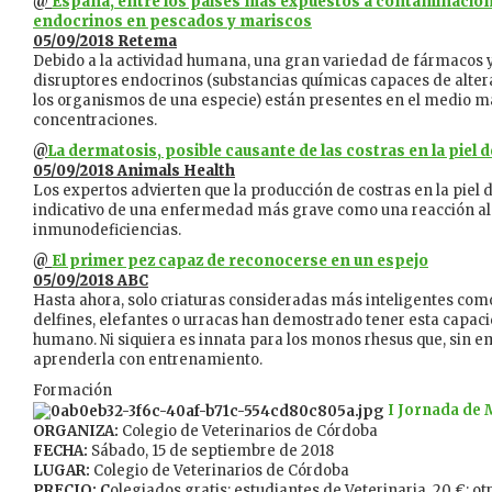
@
España, entre los países más expuestos a contaminación
endocrinos en pescados y mariscos
05/09/2018 Retema
Debido a la actividad humana, una gran variedad de fármacos 
disruptores endocrinos (substancias químicas capaces de altera
los organismos de una especie) están presentes en el medio m
concentraciones.
@
La dermatosis, posible causante de las costras en la piel d
05/09/2018 Animals Health
Los expertos advierten que la producción de costras en la piel 
indicativo de una enfermedad más grave como una reacción alé
inmunodeficiencias.
@
El primer pez capaz de reconocerse en un espejo
05/09/2018 ABC
Hasta ahora, solo criaturas consideradas más inteligentes co
delfines, elefantes o urracas han demostrado tener esta capaci
humano. Ni siquiera es innata para los monos rhesus que, sin 
aprenderla con entrenamiento.
Formación
I Jornada de 
ORGANIZA:
Colegio de Veterinarios de Córdoba
FECHA:
Sábado, 15 de septiembre de 2018
LUGAR:
Colegio de Veterinarios de Córdoba
PRECIO: C
olegiados gratis; estudiantes de Veterinaria, 20 €; ot