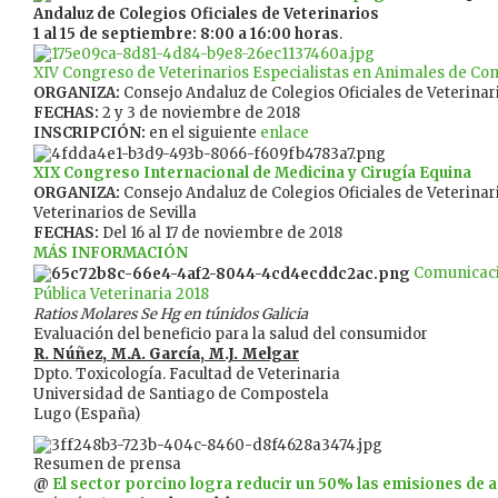
Andaluz de Colegios Oficiales de Veterinarios
1 al 15 de septiembre:
8:00 a 16:00 horas
.
XIV Congreso de Veterinarios Especialistas en Animales de C
ORGANIZA:
Consejo Andaluz de Colegios Oficiales de Veterinar
FECHAS:
2 y 3 de noviembre de 2018
INSCRIPCIÓN:
en el siguiente
enlace
XIX Congreso
Internacional de Medicina y Cirugía Equina
ORGANIZA:
Consejo Andaluz de Colegios Oficiales de Veterinar
Veterinarios de Sevilla
FECHAS:
Del 16 al 17 de noviembre de 2018
MÁS INFORMACIÓN
Comunicaci
Pública Veterinaria 2018
Ratios Molares Se Hg en túnidos Galicia
Evaluación del beneficio para la salud del consumidor
R. Núñez, M.A. García, M.J. Melgar
Dpto. Toxicología. Facultad de Veterinaria
Universidad de Santiago de Compostela
Lugo (España)
Resumen de prensa
@
El sector porcino logra reducir un 50% las emisiones de