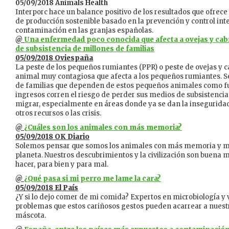
05/09/2018 Animals Health
Interporc hace un balance positivo de los resultados que ofrece
de producción sostenible basado en la prevención y control int
contaminación en las granjas españolas.
@
Una enfermedad poco conocida que afecta a ovejas y ca
de subsistencia de millones de familias
05/09/2018 Oviespaña
La peste de los pequeños rumiantes (PPR) o peste de ovejas y
animal muy contagiosa que afecta a los pequeños rumiantes. S
de familias que dependen de estos pequeños animales como f
ingresos corren el riesgo de perder sus medios de subsistencia
migrar, especialmente en áreas donde ya se dan la inseguridad
otros recursos o las crisis.
@
¿Cuáles son los animales con más memoria?
05/09/2018 OK Diario
Solemos pensar que somos los animales con más memoria y ma
planeta. Nuestros descubrimientos y la civilización son buena
hacer, para bien y para mal.
@
¿Qué pasa si mi perro me lame la cara?
05/09/2018 El País
¿Y si lo dejo comer de mi comida? Expertos en microbiología y v
problemas que estos cariñosos gestos pueden acarrear a nuestr
máscota.