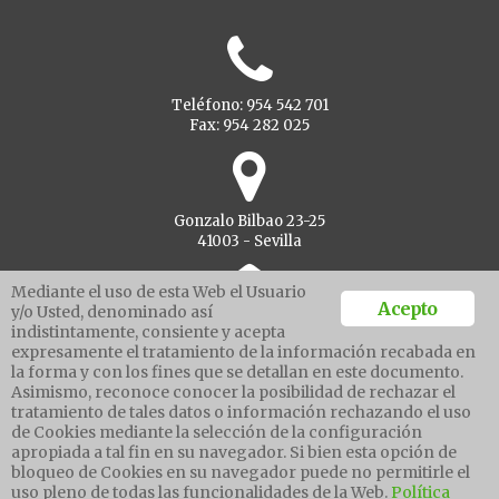
Teléfono: 954 542 701
Fax: 954 282 025
Gonzalo Bilbao 23-25
41003 - Sevilla
Mediante el uso de esta Web el Usuario
Acepto
y/o Usted, denominado así
indistintamente, consiente y acepta
Ventanilla unica
expresamente el tratamiento de la información recabada en
la forma y con los fines que se detallan en este documento.
Asimismo, reconoce conocer la posibilidad de rechazar el
tratamiento de tales datos o información rechazando el uso
Aviso legal
de Cookies mediante la selección de la configuración
Política de protección de datos
apropiada a tal fin en su navegador. Si bien esta opción de
Política cookies
bloqueo de Cookies en su navegador puede no permitirle el
Canal de denuncias
uso pleno de todas las funcionalidades de la Web.
Política