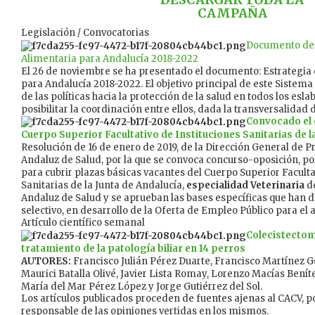
CAMPAÑA
Legislación / Convocatorias
Documento de 
Alimentaria para Andalucía 2018-2022
El 26 de noviembre se ha presentado el documento: Estrategia
para Andalucía 2018-2022. El objetivo principal de este Sistema 
de las políticas hacia la protección de la salud en todos los esl
posibilitar la coordinación entre ellos, dada la transversalidad 
Convocado el 
Cuerpo Superior Facultativo de Instituciones Sanitarias de l
Resolución de 16 de enero de 2019, de la Dirección General de P
Andaluz de Salud, por la que se convoca concurso-oposición, por
para cubrir plazas básicas vacantes del Cuerpo Superior Faculta
Sanitarias de la Junta de Andalucía,
especialidad Veterinaria
de
Andaluz de Salud y se aprueban las bases específicas que han d
selectivo, en desarrollo de la Oferta de Empleo Público para el a
Artículo científico semanal
Colecistectom
tratamiento de la patología biliar en 14 perros
AUTORES:
Francisco Julián Pérez Duarte, Francisco Martínez G
Maurici Batalla Olivé, Javier Lista Romay, Lorenzo Macías Benít
María del Mar Pérez López y Jorge Gutiérrez del Sol.
Los artículos publicados proceden de fuentes ajenas al CACV, po
responsable de las opiniones vertidas en los mismos.