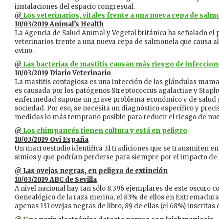
instalaciones del espacio congresual.
@
Los veterinarios, vitales frente a una nueva cepa de salm
10/03/2019 Animal’s Health
La Agencia de Salud Animal y Vegetal británica ha señalado el p
veterinarios frente a una nueva cepa de salmonela que causa a
ovino.
@
Las bacterias de mastitis causan más riesgo de infeccio
10/03/2019 Diario Veterinario
La mastitis contagiosa es una infección de las glándulas mamar
es causada por los patógenos Streptococcus agalactiae y Staph
enfermedad supone un grave problema económico y de salud p
sociedad. Por eso, se necesita un diagnóstico específico y prec
medidas lo más temprano posible para reducir el riesgo de nue
@
Los chimpancés tienen cultura y está en peligro
10/03/2019 Ovi España
Un macroestudio identifica 31 tradiciones que se transmiten en
simios y que podrían perderse para siempre por el impacto de
@
Las ovejas negras, en peligro de extinción
10/03/2019 ABC de Sevilla
A nivel nacional hay tan sólo 8.396 ejemplares de este oscuro col
Genealógico de la raza merina, el 83% de ellos en Extremadura
apenas 131 ovejas negras de libro, 89 de ellas (el 68%) inscritas e