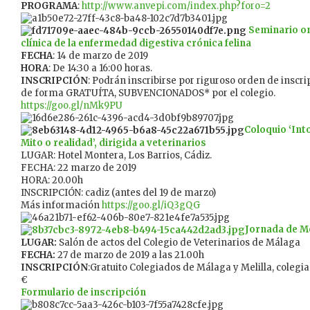
PROGRAMA
:
http://www.anvepi.com/index.php?foro=2
Seminario o
clínica de la enfermedad digestiva crónica felina
FECHA
: 14 de marzo de 2019
HORA
: De 14:30 a 16:00 horas.
INSCRIPCIÓN
: Podrán inscribirse por riguroso orden de inscr
de forma GRATUÍTA, SUBVENCIONADOS* por el colegio.
https://goo.gl/nMk9PU
Coloquio ‘Int
Mito o realidad’, dirigida a veterinarios
LUGAR: Hotel Montera, Los Barrios, Cádiz.
FECHA: 22 marzo de 2019
HORA: 20.00h
INSCRIPCIÓN: cadiz (antes del 19 de marzo)
Más información
https://goo.gl/iQ3gQG
Jornada de Me
LUGAR:
Salón de actos del Colegio de Veterinarios de Málaga
FECHA:
27 de marzo de 2019 a las 21.00h
INSCRIPCIÓN
:Gratuito Colegiados de Málaga y Melilla, colegi
€
Formulario de inscripción