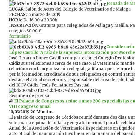
Jornada de Me
LUGAR
: Salón de Actos del Colegio de Veterinarios de Málaga
FECHAS:
16 marzo de 2019
HORA:
De 16:00 a 20.30h
INSCRIPCIÓN
:Gratuita para colegiados de Málaga y Melilla. P
colegios 30.00 €
formulario
Consideracio
López Castillo ‘A raíz de la supuesta intoxicación por Morche
José Gerardo López Castillo comparte con el C
olegio Profesion
Cádiz
sus reflexiones acerca de este caso. El veterinario mant
relación» con la organización colegial gaditana, que siempre h
por la formación acreditada de sus colegiados en control sanitari
destaca el actual secretario y responsable del área de salud púb
del ICOV Cádiz, Jesús Fernández Pascual.
Resumen de prensa
@
El Palacio de Congresos reúne a unos 200 especialistas en 
VIII congreso anual
10/03/2019 20 Minutos
El Palacio de Congreso de Córdoba reunió durante dos días a u
veterinaria equina de toda la geografía nacional para la celebr
Anual de la Asociación de Veterinarios Especialistas en Équido
acto oficial de inauguración tuvo lugar en la mañana del pasado