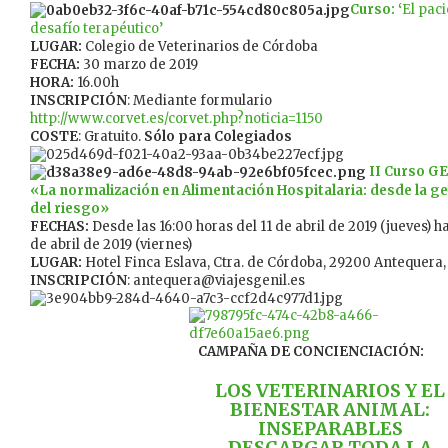
Curso: ‘
El paci
desafío terapéutico’
LUGAR:
Colegio de Veterinarios de Córdoba
FECHA:
30 marzo de 2019
HORA:
16.00h
INSCRIPCIÓN
: Mediante formulario
http://www.corvet.es/corvet.php?noticia=1150
COSTE
: Gratuito.
Sólo para Colegiados
II Curso G
«La normalización en Alimentación Hospitalaria: desde la g
del riesgo»
FECHAS:
Desde las 16:00 horas del 11 de abril de 2019 (jueves) h
de abril de 2019 (viernes)
LUGAR:
Hotel Finca Eslava, Ctra. de Córdoba, 29200 Antequera
INSCRIPCIÓN
: antequera@viajesgenil.es
CAMPAÑA DE CONCIENCIACIÓN:
LOS VETERINARIOS Y EL
BIENESTAR ANIMAL:
INSEPARABLES
DESCARGAR TODA LA