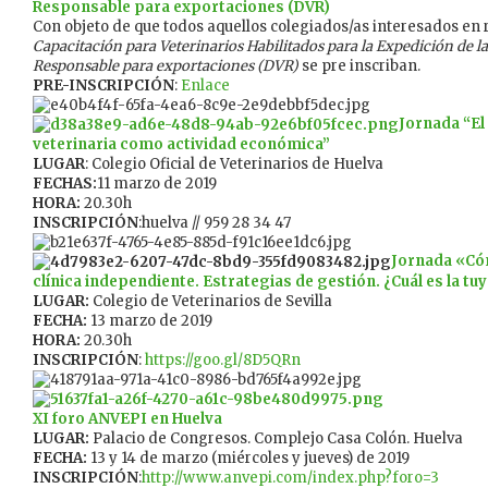
Responsable para exportaciones (DVR)
Con objeto de que todos aquellos colegiados/as interesados en r
Capacitación para Veterinarios Habilitados para la Expedición de l
Responsable para exportaciones (DVR)
se pre inscriban.
PRE-INSCRIPCIÓN
:
Enlace
Jornada “El 
veterinaria como actividad económica”
LUGAR
: Colegio Oficial de Veterinarios de Huelva
FECHAS:
11 marzo de 2019
HORA:
20.30h
INSCRIPCIÓN
:huelva // 959 28 34 47
Jornada «Có
clínica independiente. Estrategias de gestión. ¿Cuál es la tu
LUGAR:
Colegio de Veterinarios de Sevilla
FECHA:
13 marzo de 2019
HORA:
20.30h
INSCRIPCIÓN
:
https://goo.gl/8D5QRn
XI foro ANVEPI en Huelva
LUGAR:
Palacio de Congresos. Complejo Casa Colón. Huelva
FECHA:
13 y 14 de marzo (miércoles y jueves) de 2019
INSCRIPCIÓN
:
http://www.anvepi.com/index.php?foro=3