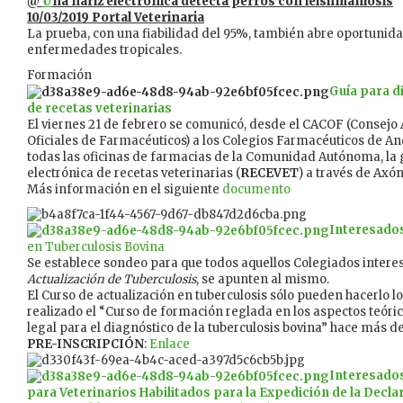
@
U
na nariz electrónica detecta perros con leishmaniosis
10/03/2019 Portal Veterinaria
La prueba, con una fiabilidad del 95%, también abre oportunida
enfermedades tropicales.
Formación
Guía para d
de recetas veterinarias
El viernes 21 de febrero se comunicó, desde el CACOF (Consejo
Oficiales de Farmacéuticos) a los Colegios Farmacéuticos de And
todas las oficinas de farmacias de la Comunidad Autónoma, la 
electrónica de recetas veterinarias (
RECEVET
) a través de Ax
Más información en el siguiente
documento
Interesados
en Tuberculosis Bovina
Se establece sondeo para que todos aquellos Colegiados interes
Actualización de Tuberculosis
, se apunten al mismo.
El Curso de actualización en tuberculosis sólo pueden hacerlo l
realizado el “Curso de formación reglada en los aspectos teóric
legal para el diagnóstico de la tuberculosis bovina” hace más de
PRE-INSCRIPCIÓN
:
Enlace
Interesados
para Veterinarios Habilitados para la Expedición de la Decla