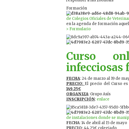
responder a las zoonosis
Formación
de Colegios Oficiales de Veterina
en la agenda de formación aquel
> Formulario
Curso onl
infecciosas 
FECHA
: 24 de marzo al 19 de ma
PRECIO:
El precio del Curso es
149,25€
ORGANIZA
: Grupo Asís
INSCRIPCIÓN
:
enlace
de instalaciones donde se manipu
FECHA
: 14 de abril al 15 de mayo
PRECIO:
44,25€ colegiado