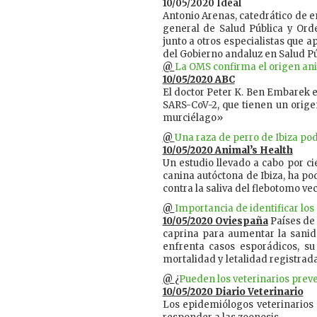
10/05/2020 Ideal
Antonio Arenas, catedrático de e
general de Salud Pública y Ord
junto a otros especialistas que a
del Gobierno andaluz en Salud Pú
@
La OMS confirma el origen ani
10/05/2020 ABC
El doctor Peter K. Ben Embarek e
SARS-CoV-2, que tienen un orige
murciélago»
@
Una raza de perro de Ibiza pod
10/05/2020 Animal’s Health
Un estudio llevado a cabo por ci
canina autóctona de Ibiza, ha po
contra la saliva del flebotomo ve
@
Importancia de identificar los 
10/05/2020 Oviespaña
Países de 
caprina para aumentar la sani
enfrenta casos esporádicos, su
mortalidad y letalidad registrada
@
¿
Pueden los veterinarios prev
10/05/2020 Diario Veterinario
Los epidemiólogos veterinarios