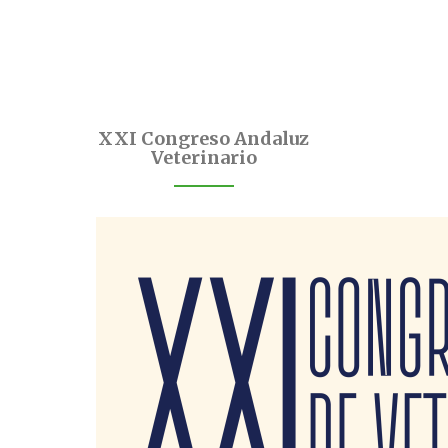
XXI Congreso Andaluz
Veterinario