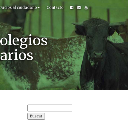
rvicios al ciudadano
Contacto
olegios
narios
Buscar: