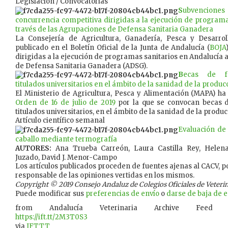
Legislación / Convocatorias
S
ubvencio
concurrencia competitiva dirigidas a la ejecución de programa
través de las Agrupaciones de Defensa Sanitaria Ganadera
La Consejería de Agricultura, Ganadería, Pesca y Desarrol
publicado en el Boletín Oficial de la Junta de Andalucía (
BOJA
dirigidas a la ejecución de programas sanitarios en Andalucía 
de Defensa Sanitaria Ganadera (ADSG).
B
ecas de fo
titulados universitarios en el ámbito de la sanidad de la produc
El Ministerio de Agricultura, Pesca y Alimentación (MAPA) ha
Orden de 16 de julio de 2019
por la que se convocan becas d
titulados universitarios, en el ámbito de la sanidad de la produc
Artículo científico semanal
Evaluación de
caballo mediante termografía
AUTORES:
Ana Trueba Carreón, Laura Castilla Rey, Hele
Juzado, David J. Menor-Campo
Los artículos publicados proceden de fuentes ajenas al CACV, po
responsable de las opiniones vertidas en los mismos.
Copyright © 2019 Consejo Andaluz de Colegios Oficiales de Veterina
Puede modificar sus
preferencias de envío
o
darse de baja de es
from Andalucía Veterinaria Archive Feed
https://ift.tt/2M3T0S3
via
IFTTT