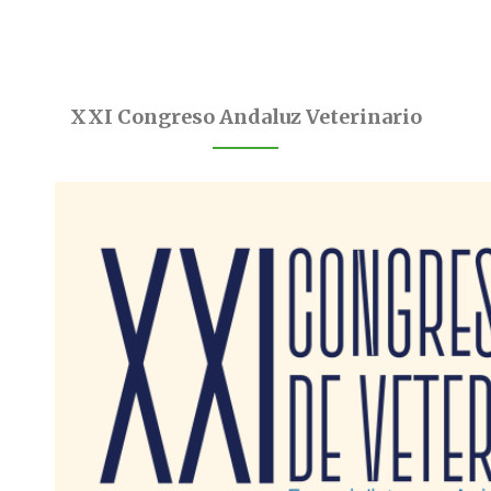
XXI Congreso Andaluz Veterinario