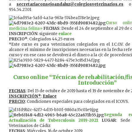
a
secretariaconsejoandaluz@colegiosveterinarios.es
o l
954.54.27.01
C
urso onli
medicina felina»
FECHAS
: Desde el 24 de septiembre al 29 de 
INSCRIPCIÓN
: siguiente
enlace
PRECIO*
: Colegiados 44,25 euros
*Este curso es para veterinarios colegiados en el I.C.O.V. de
alcance el mínimo de inscripciones necesarias en la fecha refe
curso y en ese caso se devolverá el dinero a la c/c de procedenci
Curso online “Técnicas de rehabilitación/fis
Introducción”
FECHAS
: Del 15 de octubre de 2019 hasta el 19 de noviembre de 
INSCRIPCIÓN*
:
Enlace
PRECIO
: Condiciones especiales para colegiados en el ICOVS.
Segunda e
Actualización de Tuberculosis 2019-2021
LUGAR
: Sede
Veterinarios de Cádiz
FECHAS
: Miércoles, 16 de octubre 2019