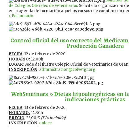
Solicitud d
de Colegios Oficiales de Veterinarios
Solicita la organización de
en la agenda de formación aquellos cursos que cuenten con de
> Formulario
Control oficial del uso correcto del Medicam
Producción Ganadera
FECHA
: 12 de febrero de 2020
HORARIO:
12.00h
LUGAR
: Sede del Ilustre Colegio Oficial de Veterinarios de Gra
INSCRIPCIÓN
:
administracion@colvetgr.org
WebSeminars » Dietas hipoalergénicas en la 
indicaciones prácticas
FECHA
: 13 de febrero de 2020
HORARIO:
14.30h
PRECIO
: 25,00 €
(IVA incluido)
INSCRIPCIÓN
:
enlace