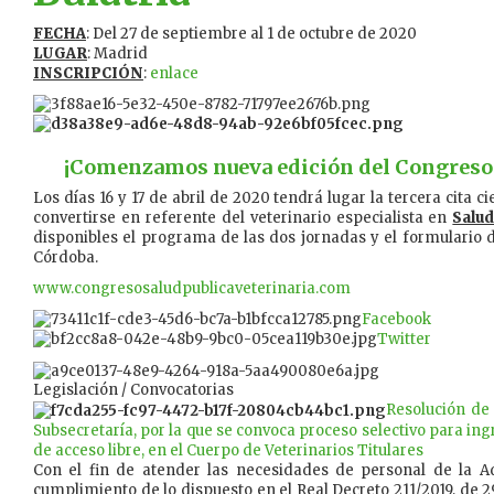
FECHA
: Del 27 de septiembre al 1 de octubre de 2020
LUGAR
: Madrid
INSCRIPCIÓN
:
enlace
¡Comenzamos nueva edición del Congreso d
Los días 16 y 17 de abril de 2020 tendrá lugar la tercera cita c
convertirse en referente del veterinario especialista en
Salud
disponibles el programa de las dos jornadas y el formulario d
Córdoba.
www.congresosaludpublicaveterinaria.com
Facebook
Twitter
Legislación / Convocatorias
Resolución de 
Subsecretaría, por la que se convoca proceso selectivo para ing
de acceso libre, en el Cuerpo de Veterinarios Titulares
Con el fin de atender las necesidades de personal de la A
cumplimiento de lo dispuesto en el Real Decreto 211/2019, de 2