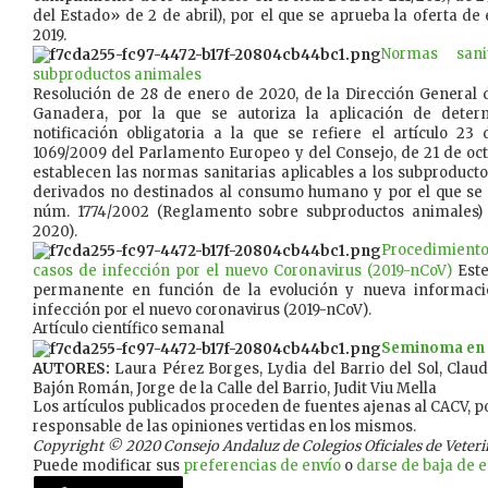
del Estado» de 2 de abril), por el que se aprueba la oferta de
2019.
Normas sani
subproductos animales
Resolución de 28 de enero de 2020, de la Dirección General 
Ganadera, por la que se autoriza la aplicación de deter
notificación obligatoria a la que se refiere el artículo 2
1069/2009 del Parlamento Europeo y del Consejo, de 21 de oct
establecen las normas sanitarias aplicables a los subproduct
derivados no destinados al consumo humano y por el que se
núm. 1774/2002 (Reglamento sobre subproductos animales)
2020).
Procedimient
casos de infección por el nuevo Coronavirus (2019-nCoV)
Este
permanente en función de la evolución y nueva informaci
infección por el nuevo coronavirus (2019-nCoV).
Artículo científico semanal
Seminoma en u
AUTORES:
Laura Pérez Borges, Lydia del Barrio del Sol, Clau
Bajón Román, Jorge de la Calle del Barrio, Judit Viu Mella
Los artículos publicados proceden de fuentes ajenas al CACV, po
responsable de las opiniones vertidas en los mismos.
Copyright © 2020 Consejo Andaluz de Colegios Oficiales de Veterina
Puede modificar sus
preferencias de envío
o
darse de baja de es