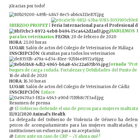
¡Gracias por todo!
IBERZOO PROPET
| Feria Internacional para el Profesional
¡HABLEMOS D
para los veterinarios
FECHA
: 20 de febrero de 2020
HORA
: 21.00 horas
LUGAR
: Salón de actos del Colegio de Veterinarios de Málaga
INSCRIPCIÓN
: Gratuitas para todos los veterinarios
Jornada ‘
Pro
buques de carga rodada. Fortalezas y Debilidades del Punto de 
16 de abril de 2020
HORA
: 16.30 horas
LUGAR
: Salón de actos del Colegio de Veterinarios de Cádiz
INSCRIPCIÓN
:
Enlace
Resumen de prensa
@
El Gobierno defiende el uso de perros para mujeres maltrat
11/02/2020 Animal’s Health
La delegada del Gobierno de Violencia de Género ha defend
perros de acompañamiento para las mujeres maltratadas, y 
instituciones un esfuerzo para su aceptación
@
Estoy ante un caso de CRP – ¿Y ahora qué?