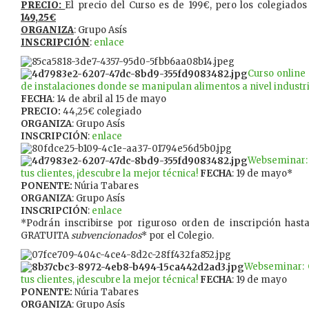
PRECIO:
El precio del Curso es de 199€, pero los colegiado
149,25€
ORGANIZA
: Grupo Asís
INSCRIPCIÓN
:
enlace
Curso online 
de instalaciones donde se manipulan alimentos a nivel industr
FECHA
: 14 de abril al 15 de mayo
PRECIO:
44,25€ colegiado
ORGANIZA
: Grupo Asís
INSCRIPCIÓN
:
enlace
Webseminar: 
tus clientes, ¡descubre la mejor técnica!
FECHA
: 19 de mayo*
PONENTE:
Núria Tabares
ORGANIZA
: Grupo Asís
INSCRIPCIÓN
:
enlace
*Podrán inscribirse por riguroso orden de inscripción has
GRATUITA
subvencionados
* por el Colegio.
Webseminar: 
tus clientes, ¡descubre la mejor técnica!
FECHA
: 19 de mayo
PONENTE:
Núria Tabares
ORGANIZA
: Grupo Asís