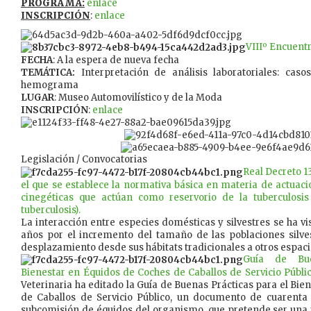
PROGRAMA:
enlace
INSCRIPCIÓN
:
enlace
VIIIº Encuentr
FECHA
: A la espera de nueva fecha
TEMÁTICA:
Interpretación de análisis laboratoriales: caso
hemograma
LUGAR
: Museo Automovilístico y de la Moda
INSCRIPCIÓN
:
enlace
Legislación / Convocatorias
Real Decreto 1
el que se establece la normativa básica en materia de actuaci
cinegéticas que actúan como reservorio de la tuberculosi
tuberculosis).
La interacción entre especies domésticas y silvestres se ha vi
años por el incremento del tamaño de las poblaciones silve
desplazamiento desde sus hábitats tradicionales a otros espaci
Guía de Bue
Bienestar en Équidos de Coches de Caballos de Servicio Públi
Veterinaria ha editado la Guía de Buenas Prácticas para el Bie
de Caballos de Servicio Público, un documento de cuarenta
subcomisión de équidos del organismo, que pretende ser una r