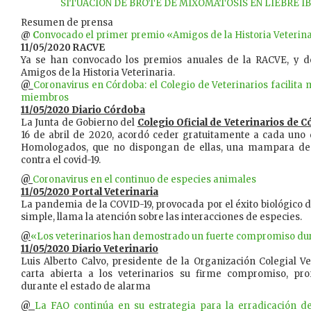
SITUACIÓN DE BROTE DE MIXOMATOSIS EN LIEBRE IBÉ
Resumen de prensa
@
C
onvocado el primer premio «Amigos de la Historia Veterin
11/05/2020 RACVE
Ya se han convocado los premios anuales de la RACVE, y de
Amigos de la Historia Veterinaria.
@
Coronavirus en Córdoba: el Colegio de Veterinarios facilita 
miembros
11/05/2020 Diario Córdoba
La Junta de Gobierno del
Colegio Oficial de Veterinarios de 
16 de abril de 2020, acordó ceder gratuitamente a cada uno 
Homologados, que no dispongan de ellas, una mampara de 
contra el covid-19.
@
Coronavirus en el continuo de especies animales
11/05/2020 Portal Veterinaria
La pandemia de la COVID-19, provocada por el éxito biológico 
simple, llama la atención sobre las interacciones de especies.
@
«Los veterinarios han demostrado un fuerte compromiso dur
11/05/2020 Diario Veterinario
​Luis Alberto Calvo, presidente de la Organización Colegial V
carta abierta a los veterinarios su firme compromiso, pro
durante el estado de alarma
@
La FAO continúa en su estrategia para la erradicación d