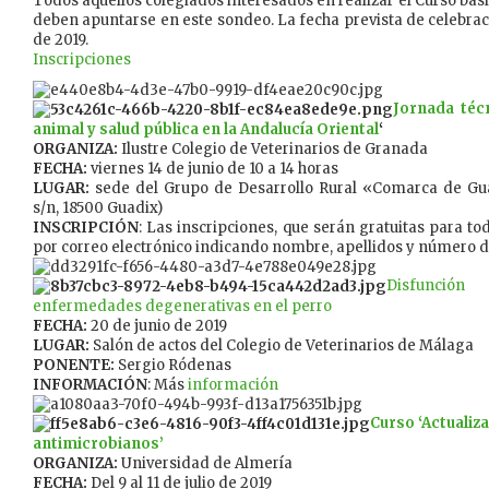
Todos aquellos colegiados interesados en realizar el Curso bás
deben apuntarse en este sondeo. La fecha prevista de celebraci
de 2019.
Inscripciones
Jornada técn
animal y salud pública en la Andalucía Oriental
‘
ORGANIZA:
Ilustre Colegio de Veterinarios de Granada
FECHA:
viernes 14 de junio de 10 a 14 horas
LUGAR:
sede del Grupo de Desarrollo Rural «Comarca de Gua
s/n, 18500 Guadix)
INSCRIPCIÓN
: Las inscripciones, que serán gratuitas para to
por correo electrónico indicando nombre, apellidos y número d
Disfunció
enfermedades degenerativas en el perro
FECHA:
20 de junio de 2019
LUGAR:
Salón de actos del Colegio de Veterinarios de Málaga
PONENTE:
Sergio Ródenas
INFORMACIÓN
: Más
información
Curso
‘Actualiz
antimicrobianos’
ORGANIZA:
Universidad de Almería
FECHA:
Del 9 al 11 de julio de 2019