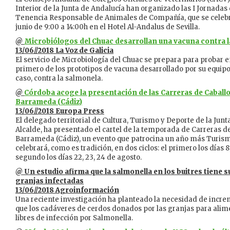
Interior de la Junta de Andalucía han organizado las I Jornadas
Tenencia Responsable de Animales de Compañía, que se celebr
junio de 9:00 a 14:00h en el Hotel Al-Andalus de Sevilla.
@
Microbiólogos del Chuac desarrollan una vacuna contra 
13/06//2018 La Voz de Galicia
El servicio de Microbiología del Chuac se prepara para probar 
primero de los prototipos de vacuna desarrollado por su equipo
caso, contra la salmonela.
@
Córdoba acoge la presentación de las Carreras de Caballo
Barrameda (Cádiz)
13/06//2018 Europa Press
El delegado territorial de Cultura, Turismo y Deporte de la Jun
Alcalde, ha presentado el cartel de la temporada de Carreras d
Barrameda (Cádiz), un evento que patrocina un año más Turism
celebrará, como es tradición, en dos ciclos: el primero los días 8,
segundo los días 22, 23, 24 de agosto.
@
Un estudio afirma que la salmonella en los buitres tiene 
granjas infectadas
13/06//2018 Agroinformación
Una reciente investigación ha planteado la necesidad de incre
que los cadáveres de cerdos donados por las granjas para alime
libres de infección por Salmonella.