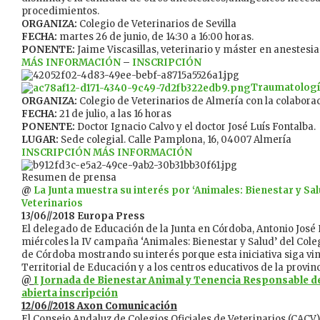
procedimientos.
ORGANIZA:
Colegio de Veterinarios de Sevilla
FECHA:
martes 26 de junio, de 14:30 a 16:00 horas.
PONENTE:
Jaime Viscasillas, veterinario y máster en anestesia
MÁS INFORMACIÓN
–
INSCRIPCIÓN
Traumatologí
ORGANIZA:
Colegio de Veterinarios de Almería con la colabora
FECHA:
21 de julio, a las 16 horas
PONENTE:
Doctor Ignacio Calvo y el doctor José Luís Fontalba.
LUGAR:
Sede colegial. Calle Pamplona, 16, 04007 Almería
INSCRIPCIÓN
MÁS INFORMACIÓN
Resumen de prensa
@
La Junta muestra su interés por ‘Animales: Bienestar y Salu
Veterinarios
13/06//2018 Europa Press
El delegado de Educación de la Junta en Córdoba, Antonio José 
miércoles la IV campaña ‘Animales: Bienestar y Salud’ del Coleg
de Córdoba mostrando su interés porque esta iniciativa siga vi
Territorial de Educación y a los centros educativos de la provinc
@
I Jornada de Bienestar Animal y Tenencia Responsable 
abierta inscripción
12/06//2018 Axon Comunicación
El Consejo Andaluz de Colegios Oficiales de Veterinarios (CACV) 