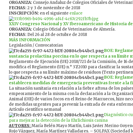
ORGANIZA:
Consejo Andaluz de Colegios Oficiales de Veterinar
FECHAS:
2 y 3 de noviembre de 2018
INSCRIPCIÓN:
en el siguiente
enlace
XXIV Congreso Nacional y XV Iberoamericano de Historia de 
ORGANIZA:
Colegio Oficial de Veterinarios de Almería.
FECHAS:
Del 26 al 28 de octubre de 2018
MÁS INFORMACIÓN
Legislación / Convocatorias
BOE: Reglamen
sustancia prolactina porcina en lo que respecta a su límite
Reglamento de Ejecución (UE) 2018/721 de la Comisión, de 16 d
modifica el Reglamento (UE) n.° 37/2010 para clasificar la susta
lo que respecta a su límite máximo de residuos (Texto pertinent
BOE: Reglamen
establecen medidas de emergencia preventivas frente a la f
La situación sanitaria en relación a la fiebre aftosa de los países
empeoramiento de la misma con la declaración a la Organizac
Animal (OIE) de varios focos en el Reino de Marruecos, hizo nec
de medidas urgentes para prevenir la entrada de esta enfermed
Artículo científico semanal
Diagnóstico cu
para mejorar la detección de la Ehrlichiosis canina
AUTORES:
María Belén Mayo Martín, Luis Javier Merino Goye
Rojo Vázquez, María Martínez Valladares. – SOLPAX (Sociedad 