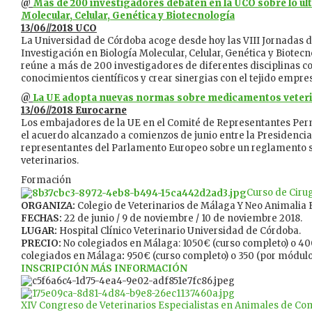
@
Más de 200 investigadores debaten en la UCO sobre lo úl
Molecular, Celular, Genética y Biotecnología
13/06//2018 UCO
La Universidad de Córdoba acoge desde hoy las VIII Jornadas d
Investigación en Biología Molecular, Celular, Genética y Biotec
reúne a más de 200 investigadores de diferentes disciplinas co
conocimientos científicos y crear sinergias con el tejido empres
@
La UE adopta nuevas normas sobre medicamentos veteri
13/06//2018 Eurocarne
Los embajadores de la UE en el Comité de Representantes Pe
el acuerdo alcanzado a comienzos de junio entre la Presidencia
representantes del Parlamento Europeo sobre un reglamento
veterinarios.
Formación
Curso de Ciru
ORGANIZA:
Colegio de Veterinarios de Málaga Y Neo Animalia 
FECHAS:
22 de junio / 9 de noviembre / 10 de noviembre 2018.
LUGAR:
Hospital Clínico Veterinario Universidad de Córdoba.
PRECIO:
No colegiados en Málaga: 1050€ (curso completo) o 40
colegiados en Málaga
:
950€ (curso completo) o 350 (por módulo
INSCRIPCIÓN
MÁS INFORMACIÓN
XIV Congreso de Veterinarios Especialistas en Animales de C