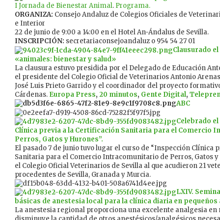
I Jornada de Bienestar Animal
.
Programa.
ORGANIZA:
Consejo Andaluz de Colegios Oficiales de Veterinari
e Interior
22 de junio de 9:00 a 14:00 en el Hotel An-Ándalus de Sevilla.
INSCRIPCIÓN:
secretariaconsejoandaluz o 954 54 27 01
Clausurado el
«animales: bienestar y salud»
La clausura estuvo presidida por el Delegado de Educación An
el presidente del Colegio Oficial de Veterinarios Antonio Arenas
José Luis Prieto Garrido y el coordinador del proyecto formati
Cárdenas.
Europa Press
,
20 minutos
,
Gente Digital
,
Telepre
ABC
Celebrado el
Clínica previa a la Certificación Sanitaria para el Comercio 
Perros, Gatos y Hurones”.
El pasado 7 de junio tuvo lugar el curso de “Inspección Clínica pr
Sanitaria para el Comercio Intracomunitario de Perros, Gatos 
el Colegio Oficial Veterinarios de Sevilla al que acudieron 21 ve
procedentes de Sevilla, Granada y Murcia.
LXIV. Semina
básicas de anestesia local para la clínica diaria en pequeños
La anestesia regional proporciona una excelente analgesia en 
disminuye la cantidad de otros anestésicos/analgésicos necesar