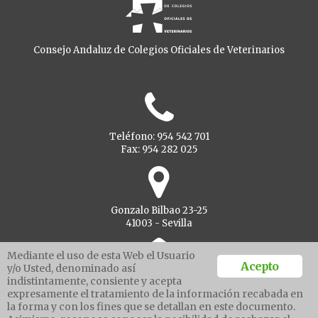
Consejo Andaluz de Colegios Oficiales de Veterinarios
Teléfono: 954 542 701
Fax: 954 282 025
Gonzalo Bilbao 23-25
41003 - Sevilla
Mediante el uso de esta Web el Usuario
Acepto
y/o Usted, denominado así
indistintamente, consiente y acepta
Ventanilla unica
expresamente el tratamiento de la información recabada en
la forma y con los fines que se detallan en este documento.