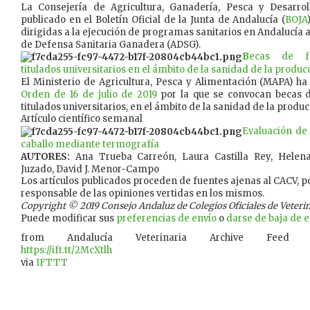
La Consejería de Agricultura, Ganadería, Pesca y Desarrol
publicado en el Boletín Oficial de la Junta de Andalucía (
BOJA
dirigidas a la ejecución de programas sanitarios en Andalucía 
de Defensa Sanitaria Ganadera (ADSG).
B
ecas de fo
titulados universitarios en el ámbito de la sanidad de la produc
El Ministerio de Agricultura, Pesca y Alimentación (MAPA) ha
Orden de 16 de julio de 2019
por la que se convocan becas d
titulados universitarios, en el ámbito de la sanidad de la produc
Artículo científico semanal
Evaluación de
caballo mediante termografía
AUTORES:
Ana Trueba Carreón, Laura Castilla Rey, Hele
Juzado, David J. Menor-Campo
Los artículos publicados proceden de fuentes ajenas al CACV, po
responsable de las opiniones vertidas en los mismos.
Copyright © 2019 Consejo Andaluz de Colegios Oficiales de Veterina
Puede modificar sus
preferencias de envío
o
darse de baja de es
from Andalucía Veterinaria Archive Feed
https://ift.tt/2McXtlh
via
IFTTT