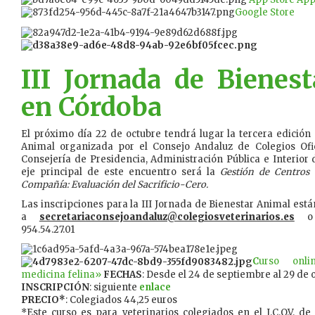
Google Store
III Jornada de Bienes
en Córdoba
El próximo día 22 de octubre tendrá lugar la tercera edición
Animal organizada por el Consejo Andaluz de Colegios Ofic
Consejería de Presidencia, Administración Pública e Interior d
eje principal de este encuentro será la
Gestión de Centros
Compañía: Evaluación del Sacrificio-Cero.
Las inscripciones para la III Jornada de Bienestar Animal está
a
secretariaconsejoandaluz@colegiosveterinarios.es
o l
954.54.27.01
C
urso onli
medicina felina»
FECHAS
: Desde el 24 de septiembre al 29 de 
INSCRIPCIÓN
: siguiente
enlace
PRECIO*
: Colegiados 44,25 euros
*Este curso es para veterinarios colegiados en el I.C.O.V. de