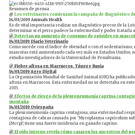
Resumen de prensa
@
Los veterinarios comienzan la campaña de diagnóstico d
14/01/2019 Animals Health
Es de vital importancia realizar un diagnóstico precoz de la Lei
determinar si el perro padece la enfermedad y poder tratarla 
@
Detectan un aumento de consumo de opioides en masco
14/01/2019 Diario Veterinario
Como sucede con el índice de obesidad o con el sedentarismo, e
mascotas está aumentando cada vez más en Estados Unidos, 
estudio investigadores de la Universidad de Pensilvania.
@
Fiebre aftosa en Marruecos, Túnez y Rusia
14/01/2019 Agro Digital
La Organización Mundial de Sanidad Animal (OIE) ha publicado l
aftosa en Marruecos. Esta enfermedad no se detectaba en est
2015.
@
Efectos de riesgo de la pleuroneumonía caprina contagio
montaña
14/01/2019 Oviespaña
La pleuroneumonía caprina contagiosa, una enfermedad respir
contagiosa de cabras causada por ‘Mycoplasma capricolum s
(Mccp)’, tiene una fuerte incidencia en ganado caprino.
@
El oido interno revela cómo cazaron los ancestros del pe