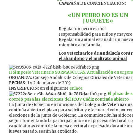
CAMPAÑA DE CONCIENCIACIÓN:
«UN PERRO NO ES UN
JUGUETE»
Regalar un perro es una
responsabilidad para niños y mayore
Regalar un animal es añadir un nuevo
miembro a tu familia.
Los veterinarios de Andalucía contr
el abandono y el maltrato animal
II Simposio Veterinario SURMASCOTAS. Actualización en urgenc
ORGANIZA:
Consejo Andaluz de Colegios Oficiales de Veterinar
FECHAS:
1 y 2 de marzo de 2019
INSCRIPCIÓN:
en el siguiente
enlace
El plazo de 
correo para las elecciones del ICOV Cádiz continúa abierto
La Junta de Gobierno en funciones del
Colegio de Veterinarios
continúa abierto el plazo para solicitar y efectuar el voto por co
elecciones de la Junta de Gobierno. La comunicación ha sido re
seguir fomentando la participación» en el proceso electoral, con
candidaturas como de la mesa electoral expresado durante un 
jueves pasado, según ha explicado.