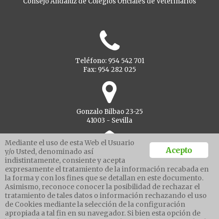
Consejo Andaluz de Colegios Oficiales de Veterinarios
Teléfono: 954 542 701
Fax: 954 282 025
Gonzalo Bilbao 23-25
41003 - Sevilla
Mediante el uso de esta Web el Usuario
Acepto
y/o Usted, denominado así
indistintamente, consiente y acepta
Ventanilla unica
expresamente el tratamiento de la información recabada en
la forma y con los fines que se detallan en este documento.
Asimismo, reconoce conocer la posibilidad de rechazar el
tratamiento de tales datos o información rechazando el uso
Aviso legal
de Cookies mediante la selección de la configuración
Política de protección de datos
apropiada a tal fin en su navegador. Si bien esta opción de
Política cookies