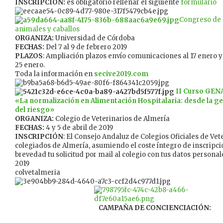
INSCRIPCIÓN:
es obligatorio rellenar el siguiente
formulario
Congreso de 
animales y caballos
ORGANIZA:
Universidad de Córdoba
FECHAS:
Del 7 al 9 de febrero 2019
PLAZOS
: Ampliación plazos envío comunicaciones al 17 enero y
25 enero.
Toda la información en
secive2019.com
II Curso GEN
«La normalización en Alimentación Hospitalaria: desde la g
del riesgo»
ORGANIZA:
Colegio de Veterinarios de Almería
FECHAS:
4 y 5 de abril de 2019
INSCRIPCIÓN
: El Consejo Andaluz de Colegios Oficiales de Vet
colegiados de Almería, asumiendo el coste íntegro de inscripci
brevedad tu solicitud por mail al colegio con tus datos personal
2019
colvetalmeria
CAMPAÑA DE CONCIENCIACIÓN: