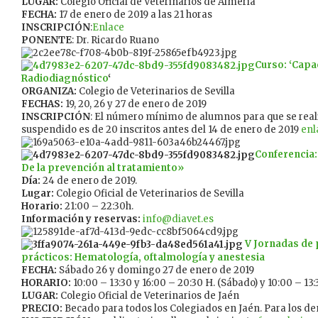
LUGAR:
Colegio Oficial de Veterinarios de Almería
FECHA:
17 de enero de 2019 a las 21 horas
INSCRIPCIÓN
:
Enlace
PONENTE
: Dr. Ricardo Ruano
Curso: ‘Capa
Radiodiagnóstico
‘
ORGANIZA:
Colegio de Veterinarios de Sevilla
FECHAS:
19, 20, 26 y 27 de enero de 2019
INSCRIPCIÓN
: El número mínimo de alumnos para que se reali
suspendido es de 20 inscritos antes del 14 de enero de 2019
enl
Conferencia:
De la prevención al tratamiento»
Día:
24 de enero de 2019.
Lugar:
Colegio Oficial de Veterinarios de Sevilla
Horario:
21:00 – 22:30h.
Información y reservas:
info@diavet.es
V Jornadas de 
prácticos: Hematología, oftalmología y anestesia
FECHA:
Sábado 26 y domingo 27 de enero de 2019
HORARIO:
10:00 – 13:30 y 16:00 – 20:30 H. (Sábado) y 10:00 – 1
LUGAR:
Colegio Oficial de Veterinarios de Jaén
PRECIO:
Becado para todos los Colegiados en Jaén. Para los d