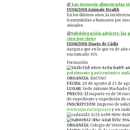
@
Las zoonosis alimentarias s
15/08/2018 Animals Health
En los últimos años, la incidenc
transmitidas a humanos por medi
oficiales.
@
Subdelegación advierte: las 
cien por cien»
15/08/2018 Diario de Cádiz
Asegura que en lo que va de año
encontrado 305.
Formación
patrimonio gastronómico anda
ORGANIZA:
RACVAO
FECHA:
20 de agosto al 23 de ag
LUGAR:
Sede Antonio Machado (B
PRECIO:
El importe es de 58 euro
de expediente y expedición de ce
INSCRIPCIÓN:
Impreso de solici
www.unia.es/impresos
y en cualq
ORGANIZA:
Colegio de Veterinar