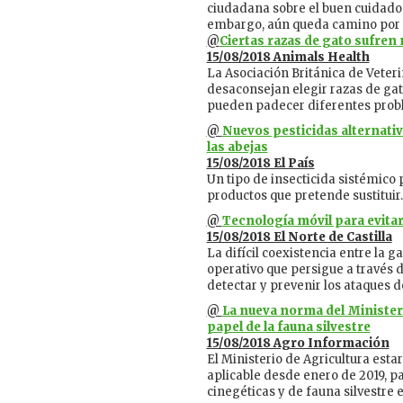
ciudadana sobre el buen cuidado d
embargo, aún queda camino por 
@
Ciertas razas de gato sufren
15/08/2018 Animals Health
La Asociación Británica de Veteri
desaconsejan elegir razas de gat
pueden padecer diferentes prob
@
Nuevos pesticidas alternati
las abejas
15/08/2018 El País
Un tipo de insecticida sistémico
productos que pretende sustituir.
@
Tecnología móvil para evitar
15/08/2018 El Norte de Castilla
La difícil coexistencia entre la 
operativo que persigue a través 
detectar y prevenir los ataques d
@
La nueva norma del Ministeri
papel de la fauna silvestre
15/08/2018 Agro Información
El Ministerio de Agricultura est
aplicable desde enero de 2019, p
cinegéticas y de fauna silvestre e