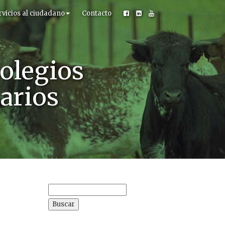
rvicios al ciudadano
Contacto
olegios
narios
Buscar: