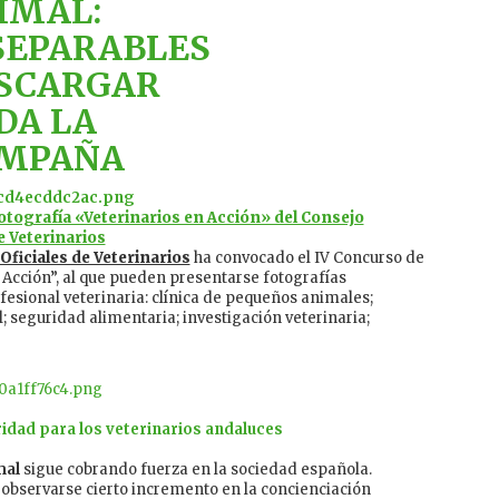
IMAL:
SEPARABLES
SCARGAR
DA LA
MPAÑA
tografía «Veterinarios en Acción» del Consejo
e Veterinarios
Oficiales de Veterinarios
ha convocado el IV Concurso de
 Acción”, al que pueden presentarse fotografías
fesional veterinaria: clínica de pequeños animales;
 seguridad alimentaria; investigación veterinaria;
ridad para los veterinarios andaluces
mal
sigue cobrando fuerza en la sociedad española.
 observarse cierto incremento en la concienciación