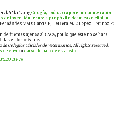
Cirugía, radioterapia e inmunoterapia
 de inyección felino: a propósito de un caso clínico
Fernández Mª.D; García P; Herrera M.E; López I; Muñoz P;
 de fuentes ajenas al CACV, por lo que éste no se hace
tidas en los mismos.
e Colegios Oficiales de Veterinarios, All rights reserved.
s de envío
o
darse de baja de esta lista
.
ft.tt/2OCtPVe