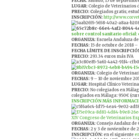
FECHA:
Sábado, 15 de septiembr
LUGAR:
Colegio de Veterinarios
PRECIO: C
olegiados gratis; estud
INSCRIPCIÓN:
http://www.corvet
sobre control sanitario oficia
ORGANIZA:
Escuela Andaluza de 
FECHAS:
15 de octubre de 2018 
FECHA LÍMITE DE INSCRIPCIÓ
PRECIO
: 293.34 euros más IVA
ORGANIZA:
Colegio de Veterinar
FECHAS:
9 – 10 de noviembre 201
LUGAR:
Hospital Clínico Veterin
PRECIO:
No colegiados en Málaga
colegiados en Málaga
:
950€ (cur
INSCRIPCIÓN
MÁS INFORMAC
XIV Congreso de Veterinarios Es
ORGANIZA:
Consejo Andaluz de C
FECHAS:
2 y 3 de noviembre de 
INSCRIPCIÓN:
en el siguiente
e