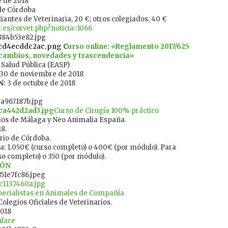
e de 2018
 de Córdoba
iantes de Veterinaria, 20 €; otros colegiados, 40 €
.es/corvet.php?noticia=1066
C
urso online: «Reglamento 2017/625
l: cambios, novedades y trascendencia»
Salud Pública (EASP)
– 30 de noviembre de 2018
N:
3 de octubre de 2018
Curso de Cirugía 100% práctico
ios de Málaga y Neo Animalia España.
8.
ario de Córdoba.
: 1.050€ (curso completo) o 400€ (por módulo). Para
so completo) o 350 (por módulo).
IÓN
pecialistas en Animales de Compañía
olegios Oficiales de Veterinarios.
2018
nlace