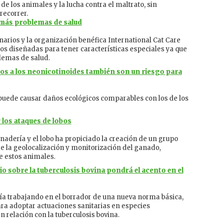
e los animales y la lucha contra el maltrato, sin
recorrer.
 más problemas de salud
narios y la organización benéfica International Cat Care
os diseñadas para tener características especiales ya que
lemas de salud.
vos a los neonicotinoides también son un riesgo para
 puede causar daños ecológicos comparables con los de los
 los ataques de lobos
ganadería y el lobo ha propiciado la creación de un grupo
de la geolocalización y monitorización del ganado,
e estos animales.
o sobre la tuberculosis bovina pondrá el acento en el
aría trabajando en el borrador de una nueva norma básica,
ara adoptar actuaciones sanitarias en especies
n relación con la tuberculosis bovina.