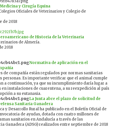
Medicina y Cirugía Equina
olegios Oficiales de Veterinarios y Colegio de
e de 2018
eroamericano de Historia de la Veterinaria
terinarios de Almería.
de 2018
Normativa de aplicación en el
mpañia
s de compañía están regulados por normas sanitarias
as personas. Es importante verificar que el animal cumple
lan a continuación, ya que su incumplimiento daría lugar a
 en instalaciones de cuarentena, a su reexpedición al país
opción a su eutanasia.
La Junta abre el plazo de solicitud de
efensa Sanitaria Ganadera
a y Desarrollo Rural ha publicado en el Boletín Oficial de
convocatoria de ayudas, dotada con cuatro millones de
amas sanitarios en Andalucía a través de las
ia Ganadera (ADSG) realizados entre septiembre de 2018