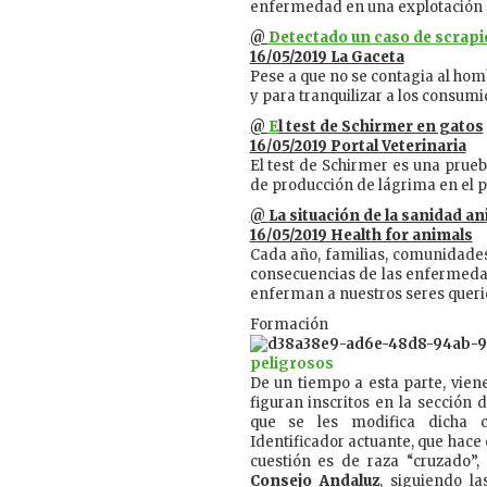
enfermedad en una explotación 
@
Detectado un caso de scrapi
16/05/2019 La Gaceta
Pese a que no se contagia al hom
y para tranquilizar a los consumi
@
E
l test de Schirmer en gatos
16/05/2019 Portal Veterinaria
El test de Schirmer es una prueb
de producción de lágrima en el p
@
La situación de la sanidad 
16/05/2019 Health for animals
Cada año, familias, comunidade
consecuencias de las enfermeda
enferman a nuestros seres queri
Formación
peligrosos
De un tiempo a esta parte, vien
figuran inscritos en la sección 
que se les modifica dicha c
Identificador actuante, que hace 
cuestión es de raza “cruzado”,
Consejo Andaluz
, siguiendo la