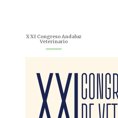
XXI Congreso Andaluz
Veterinario