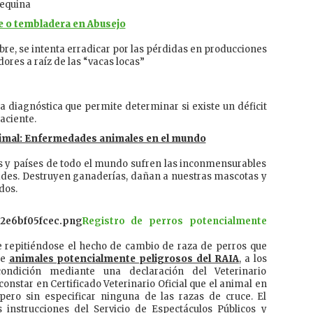
equina
e o tembladera en Abusejo
bre, se intenta erradicar por las pérdidas en producciones
dores a raíz de las “vacas locas”
a diagnóstica que permite determinar si existe un déficit
aciente.
animal: Enfermedades animales en el mundo
s y países de todo el mundo sufren las inconmensurables
des. Destruyen ganaderías, dañan a nuestras mascotas y
dos.
Registro de perros potencialmente
e repitiéndose el hecho de cambio de raza de perros que
de
animales potencialmente peligrosos del RAIA
, a los
ondición mediante una declaración del Veterinario
constar en Certificado Veterinario Oficial que el animal en
 pero sin especificar ninguna de las razas de cruce. El
s instrucciones del Servicio de Espectáculos Públicos y