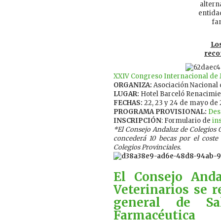
altern
entida
fa
Los
reco
XXIV Congreso Internacional de
ORGANIZA:
Asociación Nacional
LUGAR:
Hotel Barceló Renacimien
FECHAS:
22, 23 y 24 de mayo de 
PROGRAMA PROVISIONAL:
Des
INSCRIPCIÓN
: Formulario de
in
*El Consejo Andaluz de Colegios Of
concederá 10 becas por el coste 
Colegios Provinciales.
El Consejo Anda
Veterinarios se r
general de Sa
Farmacéutica