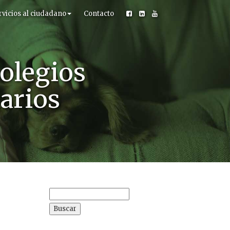
rvicios al ciudadano
Contacto
olegios
narios
Buscar: