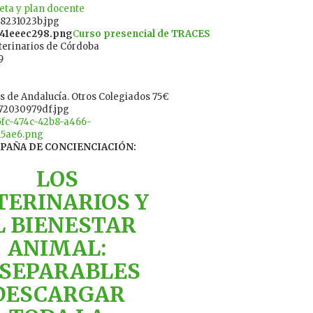
ta y plan docente
C
urso presencial de TRACES
eterinarios de Córdoba
9
os de Andalucía. Otros Colegiados 75€
PAÑA DE CONCIENCIACIÓN:
LOS
TERINARIOS Y
L BIENESTAR
ANIMAL:
NSEPARABLES
DESCARGAR