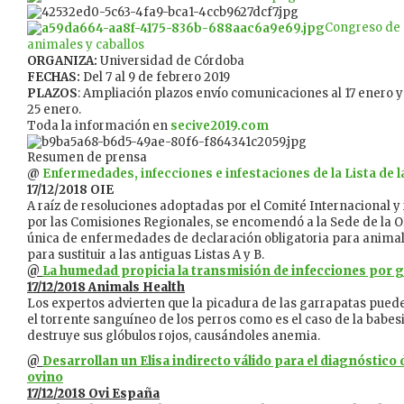
Congreso de 
animales y caballos
ORGANIZA:
Universidad de Córdoba
FECHAS:
Del 7 al 9 de febrero 2019
PLAZOS
: Ampliación plazos envío comunicaciones al 17 enero y
25 enero.
Toda la información en
secive2019.com
Resumen de prensa
@
Enfermedades, infecciones e infestaciones de la Lista de l
17/12/2018 OIE
A raíz de resoluciones adoptadas por el Comité Internacional
por las Comisiones Regionales, se encomendó a la Sede de la OI
única de enfermedades de declaración obligatoria para animale
para sustituir a las antiguas Listas A y B.
@
La humedad propicia la transmisión de infecciones por 
17/12/2018 Animals Health
Los expertos advierten que la picadura de las garrapatas puede
el torrente sanguíneo de los perros como es el caso de la babe
destruye sus glóbulos rojos, causándoles anemia.
@
Desarrollan un Elisa indirecto válido para el diagnóstico
ovino
17/12/2018 Ovi España