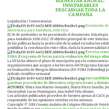
BIENESTAR ANIMAL:
INSEPARABLES
DESCARGAR TODA LA
CAMPAÑA
Legislación / Convocatorias
Documento de 
Alimentaria para Andalucía 2018-2022
El 26 de noviembre se ha presentado el documento: Estrategia
para Andalucía 2018-2022. El objetivo principal de este Sistema 
de las políticas hacia la protección de la salud en todos los esl
posibilitar la coordinación entre ellos, dada la transversalidad 
Tercera convo
FORA (Programa de becas para la evaluación del riesgo alim
La EFSA ha abierto el plazo de inscripción para la convocatoria
organizaciones que acogen a los becarios del Programa Europ
en Evaluación de Riesgos Alimentarios (EU-FORA Fellowship) par
Artículo científico semanal
Susceptibilid
garvieae procedente de diferentes orígenes frente a distin
AUTORES:
Elvira San Martin-Gonzalez, Marta Perez-Sancho, J
Garayzabal, Lucas Dominguez, Ana Isabel Vela Alonso.
Los artículos publicados proceden de fuentes ajenas al CACV, po
responsable de las opiniones vertidas en los mismos.
Copyright © 2018 Consejo Andaluz de Colegios Oficiales de Veterina
Puede modificar sus
preferencias de envío
o
darse de baja de es