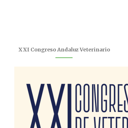
XXI Congreso Andaluz Veterinario