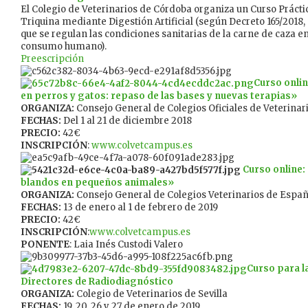
El Colegio de Veterinarios de Córdoba organiza un Curso Prácti
Triquina mediante Digestión Artificial (según Decreto 165/2018,
que se regulan las condiciones sanitarias de la carne de caza e
consumo humano).
Preescripción
Curso onlin
en perros y gatos: repaso de las bases y nuevas terapias»
ORGANIZA:
Consejo General de Colegios Oficiales de Veterinar
FECHAS:
Del 1 al 21 de diciembre 2018
PRECIO:
42€
INSCRIPCIÓN
:
www.colvetcampus.es
Curso online:
blandos en pequeños animales»
ORGANIZA:
Consejo General de Colegios Veterinarios de Espa
FECHAS:
13 de enero al 1 de febrero de 2019
PRECIO:
42€
INSCRIPCIÓN
:
www.colvetcampus.es
PONENTE
: Laia Inés Custodi Valero
Curso para l
Directores de Radiodiagnóstico
ORGANIZA:
Colegio de Veterinarios de Sevilla
FECHAS:
19, 20, 26 y 27 de enero de 2019