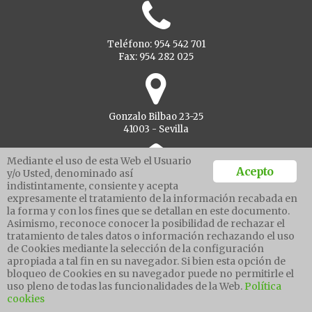
Teléfono: 954 542 701
Fax: 954 282 025
Gonzalo Bilbao 23-25
41003 - Sevilla
Mediante el uso de esta Web el Usuario
Acepto
y/o Usted, denominado así
indistintamente, consiente y acepta
Ventanilla unica
expresamente el tratamiento de la información recabada en
la forma y con los fines que se detallan en este documento.
Asimismo, reconoce conocer la posibilidad de rechazar el
tratamiento de tales datos o información rechazando el uso
Aviso legal
de Cookies mediante la selección de la configuración
Política de protección de datos
apropiada a tal fin en su navegador. Si bien esta opción de
Política cookies
bloqueo de Cookies en su navegador puede no permitirle el
Canal de denuncias
uso pleno de todas las funcionalidades de la Web.
Política
cookies