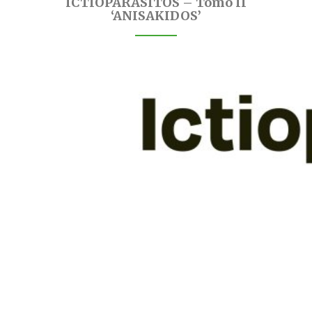
ICTIOPARASITOS – Tomo II
‘ANISAKIDOS’