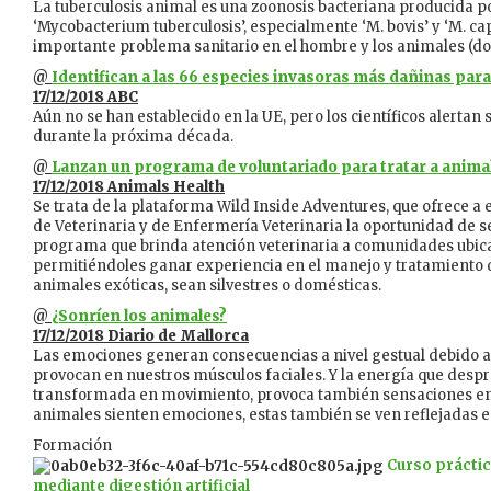
La tuberculosis animal es una zoonosis bacteriana producida p
‘Mycobacterium tuberculosis’, especialmente ‘M. bovis’ y ‘M. c
importante problema sanitario en el hombre y los animales (dom
@
Identifican a las 66 especies invasoras más dañinas para
17/12/2018 ABC
Aún no se han establecido en la UE, pero los científicos alertan
durante la próxima década.
@
Lanzan un programa de voluntariado para tratar a anima
17/12/2018 Animals Health
Se trata de la plataforma Wild Inside Adventures, que ofrece a 
de Veterinaria y de Enfermería Veterinaria la oportunidad de s
programa que brinda atención veterinaria a comunidades ubica
permitiéndoles ganar experiencia en el manejo y tratamiento 
animales exóticas, sean silvestres o domésticas.
@
¿Sonríen los animales?
17/12/2018 Diario de Mallorca
Las emociones generan consecuencias a nivel gestual debido a
provocan en nuestros músculos faciales. Y la energía que des
transformada en movimiento, provoca también sensaciones en e
animales sienten emociones, estas también se ven reflejadas en
Formación
Curso práctic
mediante digestión artificial