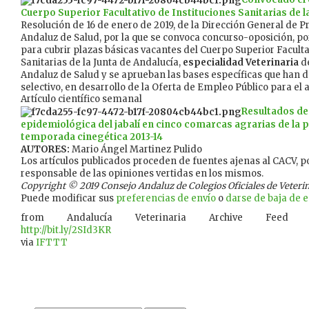
Cuerpo Superior Facultativo de Instituciones Sanitarias de l
Resolución de 16 de enero de 2019, de la Dirección General de P
Andaluz de Salud, por la que se convoca concurso-oposición, por
para cubrir plazas básicas vacantes del Cuerpo Superior Faculta
Sanitarias de la Junta de Andalucía,
especialidad Veterinaria
de
Andaluz de Salud y se aprueban las bases específicas que han d
selectivo, en desarrollo de la Oferta de Empleo Público para el a
Artículo científico semanal
Resultados de 
epidemiológica del jabalí en cinco comarcas agrarias de la p
temporada cinegética 2013-14
AUTORES:
Mario Ángel Martinez Pulido
Los artículos publicados proceden de fuentes ajenas al CACV, po
responsable de las opiniones vertidas en los mismos.
Copyright © 2019 Consejo Andaluz de Colegios Oficiales de Veterina
Puede modificar sus
preferencias de envío
o
darse de baja de es
from Andalucía Veterinaria Archive Feed
http://bit.ly/2SId3KR
via
IFTTT