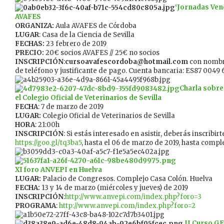
‘
J
ornadas Ven
AVAFES
ORGANIZA:
Aula AVAFES de Córdoba
LUGAR
: Casa de la Ciencia de Sevilla
FECHAS:
23 febrero de 2019
PRECIO:
20€ socios AVAFES // 25€ no socios
INSCRIPCIÓN
:
cursoavafescordoba@hotmail.com
con nombr
de teléfono y justificante de pago. Cuenta bancaria: ES87 0049 
Charla sobre
el Colegio Oficial de Veterinarios de Sevilla
FECHA
: 7 de marzo de 2019
LUGAR:
Colegio Oficial de Veterinarios de Sevilla
HORA
: 21:00h
INSCRIPCIÓN
: Si estás interesado en asistir, deberás inscribirt
https://goo.gl/tq3ba5
, hasta el 06 de marzo de 2019, hasta compl
XI foro ANVEPI en Huelva
LUGAR:
Palacio de Congresos. Complejo Casa Colón. Huelva
FECHA:
13 y 14 de marzo (miércoles y jueves) de 2019
INSCRIPCIÓN
:
http://www.anvepi.com/index.php?foro=3
PROGRAMA
:
http://www.anvepi.com/index.php?foro=2
II Curso G