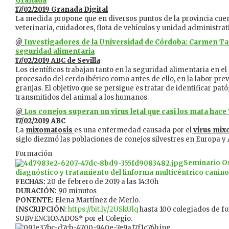
Granada
17/02/2019 Granada Digital
La medida propone que en diversos puntos de la provincia cue
veterinaria, cuidadores, flota de vehículos y unidad administrat
@
Investigadores de la Universidad de Córdoba: Carmen Tarr
seguridad alimentaria
17/02/2019 ABC de Sevilla
Los científicos trabajan tanto en la seguridad alimentaria en el 
procesado del cerdo ibérico como antes de ello, en la labor prev
granjas. El objetivo que se persigue es tratar de identificar p
transmitidos del animal a los humanos.
@
Los conejos superan un virus letal que casi los mata hace
17/02/2019 ABC
La
mixomatosis
es una enfermedad causada por el
virus mi
siglo diezmó las poblaciones de conejos silvestres en Europa y 
Formación
Seminario On
diagnóstico y tratamiento del linforma multicéntrico canino
FECHAS:
20 de febrero de 2019 a las 14:30h
DURACIÓN:
90 minutos
PONENTE:
Elena Martínez de Merlo.
INSCRIPCIÓN
:
https://bit.ly/2USkUlq
hasta 100 colegiados de 
SUBVENCIONADOS* por el Colegio.