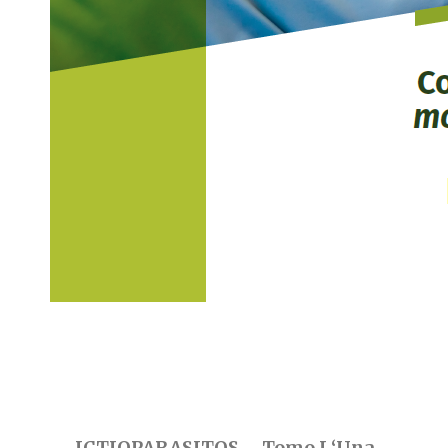
ICTIOPARASITOS – Tomo I ‘Una