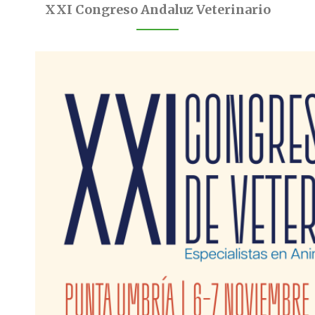
XXI Congreso Andaluz Veterinario