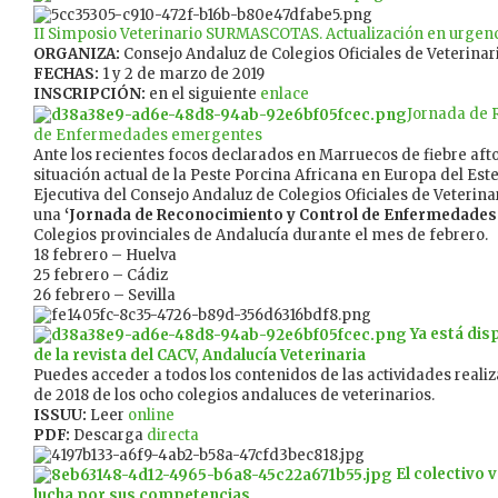
II Simposio Veterinario SURMASCOTAS. Actualización en urgenc
ORGANIZA:
Consejo Andaluz de Colegios Oficiales de Veterinar
FECHAS:
1 y 2 de marzo de 2019
INSCRIPCIÓN:
en el siguiente
enlace
Jornada de 
de Enfermedades emergentes
Ante los recientes focos declarados en Marruecos de fiebre afto
situación actual de la Peste Porcina Africana en Europa del Este
Ejecutiva del Consejo Andaluz de Colegios Oficiales de Veterina
una
‘Jornada de Reconocimiento y Control de Enfermedade
Colegios provinciales de Andalucía durante el mes de febrero.
18 febrero – Huelva
25 febrero – Cádiz
26 febrero – Sevilla
Ya está dis
de la revista del CACV,
Andalucía Veterinaria
Puedes acceder a todos los contenidos de las actividades realiz
de 2018 de los ocho colegios andaluces de veterinarios.
ISSUU:
Leer
online
PDF:
Descarga
directa
El colectivo v
lucha por sus competencias