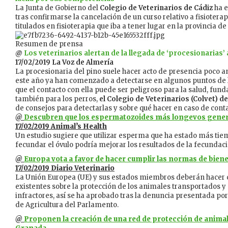
La Junta de Gobierno del
Colegio de Veterinarios de Cádiz
ha e
tras confirmarse la cancelación de un curso relativo a fisiotera
titulados en fisioterapia que iba a tener lugar en la provincia de
Resumen de prensa
@
Los veterinarios alertan de la llegada de ‘procesionarias’ 
17/02/2019 La Voz de Almería
La procesionaria del pino suele hacer acto de presencia poco a
este año ya han comenzado a detectarse en algunos puntos de la
que el contacto con ella puede ser peligroso para la salud, fu
también para los perros,
el Colegio de Veterinarios (Colvet) d
de consejos para detectarlas y sobre qué hacer en caso de conta
@
Descubren que los espermatozoides más longevos gener
17/02/2019 Animal’s Health
Un estudio sugiere que utilizar esperma que ha estado más ti
fecundar el óvulo podría mejorar los resultados de la fecundación
@
Europa vota a favor de hacer cumplir las normas de bien
17/02/2019 Diario Veterinario
La Unión Europea (UE) y sus estados miembros deberán hacer 
existentes sobre la protección de los animales transportados y 
infractores, así se ha aprobado tras la denuncia presentada p
de Agricultura del Parlamento.
@
Proponen la creación de una red de protección de anima