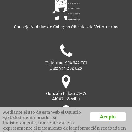
Consejo Andaluz de Colegios Oficiales de Veterinarios
Teléfono: 954 542 701
Fax: 954 282 025
Gonzalo Bilbao 23-25
41003 - Sevilla
Mediante el uso de esta Web el Usuario
Acepto
y/o Usted, denominado así
indistintamente, consiente y acepta
Ventanilla unica
expresamente el tratamiento de la información recabada en