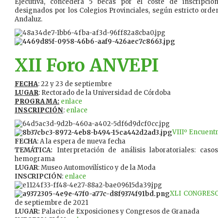
Ejecutiva, concederá 5 becas por el coste de inscripció
designados por los Colegios Provinciales, según estricto orde
Andaluz.
XII Foro ANVEPI
FECHA
: 22 y 23 de septiembre
LUGAR
: Rectorado de la Universidad de Córdoba
PROGRAMA:
enlace
INSCRIPCIÓN
:
enlace
VIIIº Encuentr
FECHA
: A la espera de nueva fecha
TEMÁTICA:
Interpretación de análisis laboratoriales: caso
hemograma
LUGAR
: Museo Automovilístico y de la Moda
INSCRIPCIÓN
:
enlace
XLI CONGRES
de septiembre de 2021
LUGAR:
Palacio de Exposiciones y Congresos de Granada