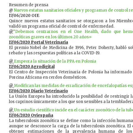
Resumen de prensa
@
Nuevos estatus sanitarios oficiales y programas de control r
17/06/2020 OIE
Quince nuevos estatus sanitarios se otorgaron a los Miembr
validó un programa oficial de control de enfermedad.
@
“Debemos centrarnos en el One Health, dado que hemo
zoonóticas graves en los últimos 20 años»
17/06/2020 Portal Veterinaria
El premio Nobel de Medicina de 1996, Peter Doherty, habló s
rebaño y las respuestas políticas a la COVID-19.
@
Empeora la situación de la PPA en Polonia
17/06/2020 Agrodigital
El Centro de Inspección Veterinaria de Polonia ha informado
Porcina Africana en cerdos domésticos.
@
Modifican las medidas de erradicación de encefalopatías e
17/06/2020 Diario Veterinario
La Unión Europea ha introducido la posibilidad de restringir 
los caprinos únicamente a los que son sensibles a la tembladera
@
Un estudio científico incide en el carácter zoonótico de la tu
17/06/2020 Oviespaña
La tuberculosis zoonótica se define como la infección humana
aunque se desconoce la carga de la tuberculosis zoonótica. El 
obtener estimaciones de la prevalencia humana de lo