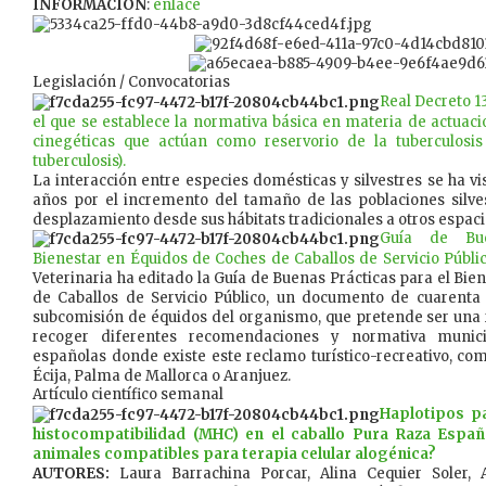
INFORMACIÓN
:
enlace
Legislación / Convocatorias
Real Decreto 1
el que se establece la normativa básica en materia de actuaci
cinegéticas que actúan como reservorio de la tuberculosi
tuberculosis).
La interacción entre especies domésticas y silvestres se ha vi
años por el incremento del tamaño de las poblaciones silve
desplazamiento desde sus hábitats tradicionales a otros espaci
Guía de Bue
Bienestar en Équidos de Coches de Caballos de Servicio Públi
Veterinaria ha editado la Guía de Buenas Prácticas para el Bie
de Caballos de Servicio Público, un documento de cuarenta
subcomisión de équidos del organismo, que pretende ser una r
recoger diferentes recomendaciones y normativa munic
españolas donde existe este reclamo turístico-recreativo, com
Écija, Palma de Mallorca o Aranjuez.
Artículo científico semanal
Haplotipos p
histocompatibilidad (MHC) en el caballo Pura Raza Españ
animales compatibles para terapia celular alogénica?
AUTORES:
Laura Barrachina Porcar, Alina Cequier Soler,