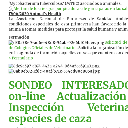
‘Mycobacterium tuberculosis’ (MTBC) asociados a animales.
@
Alertan de los riesgos por picaduras de garrapatas en las sa
17/06/2020 Animal’s Health
La Asociación Nacional de Empresas de Sanidad Ambien
condiciones especiales de esta primavera han favorecido la 
anima a tomar medidas para proteger la salud humana y anim
Formación
Solicitud d
de Colegios Oficiales de Veterinarios
Solicita la organización de
en la agenda de formación aquellos cursos que cuenten con de
> Formulario
SONDEO INTERESADO
on-line Actualizació
Inspección Veteri
especies de caza