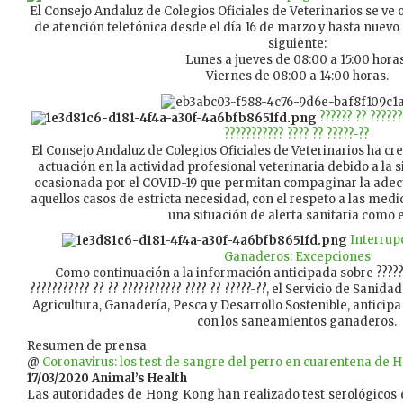
El Consejo Andaluz de Colegios Oficiales de Veterinarios se ve o
de atención telefónica desde el día 16 de marzo y hasta nuevo a
siguiente:
Lunes a jueves de 08:00 a 15:00 horas
Viernes de 08:00 a 14:00 horas.
?????? ?? ??????
??????????? ???? ?? ?????-??
El Consejo Andaluz de Colegios Oficiales de Veterinarios ha cr
actuación en la actividad profesional veterinaria debido a la si
ocasionada por el COVID-19 que permitan compaginar la adec
aquellos casos de estricta necesidad, con el respeto a las med
una situación de alerta sanitaria como e
Interrup
Ganaderos: Excepciones
Como continuación a la información anticipada sobre ???????
??????????? ?? ?? ??????????? ???? ?? ?????-??, el Servicio de Sani
Agricultura, Ganadería, Pesca y Desarrollo Sostenible, anticipa
con los saneamientos ganaderos.
Resumen de prensa
@
Coronavirus: los test de sangre del perro en cuarentena de
17/03/2020 Animal’s Health
Las autoridades de Hong Kong han realizado test serológicos 