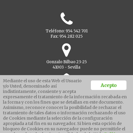
Teléfono: 954 542 701
Fax: 954 282 025
Gonzalo Bilbao 23-25
41003 - Sevilla
Mediante el uso de esta Web el Usuario
Acepto
y/o Usted, denominado así
indistintamente, consiente y acepta
Ventanilla unica
expresamente el tratamiento de la información recabada en
la forma y con los fines que se detallan en este documento.
Asimismo, reconoce conocer la posibilidad de rechazar el
tratamiento de tales datos o información rechazando el uso
Aviso legal
de Cookies mediante la selección de la configuración
Política de protección de datos
apropiada a tal fin en su navegador. Si bien esta opción de
Política cookies
bloqueo de Cookies en su navegador puede no permitirle el
Canal de denuncias