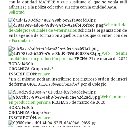
con la entidad MAPFRE y que sustituye al que se venía util
adherirse a la póliza colectiva suscrita con la entidad AMA.
Solicitud
Solicitud d
de Colegios Oficiales de Veterinarios
Solicita la organización de
en la agenda de formación aquellos cursos que cuenten con de
> Formulario
Web Semin
antibióticos en producción porcina
FECHA
: 25 de marzo de 202
HORA
: 14:30h
ORGANIZA
: Grupo Asís*
INSCRIPCIÓN
:
enlace
*En el mismo podrán inscribirse por riguroso orden de inscr
de forma GRATUÍTA,
subvencionados
* por el Colegio.
Web Seminar: 
en producción porcina
FECHA
: 25 de marzo de 2020
HORA
: 14:30h
ORGANIZA
: Grupo Asís
INSCRIPCIÓN
:
enlace