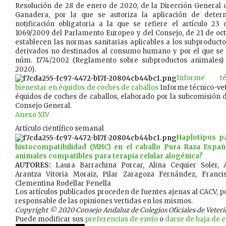
Resolución de 28 de enero de 2020, de la Dirección General 
Ganadera, por la que se autoriza la aplicación de deter
notificación obligatoria a la que se refiere el artículo 2
1069/2009 del Parlamento Europeo y del Consejo, de 21 de oct
establecen las normas sanitarias aplicables a los subproduct
derivados no destinados al consumo humano y por el que se
núm. 1774/2002 (Reglamento sobre subproductos animales)
2020).
Informe téc
bienestar en équidos de coches de caballos
Informe técnico-vet
équidos de coches de caballos, elaborado por la subcomisión 
Consejo General.
Anexo XIV
Artículo científico semanal
Haplotipos p
histocompatibilidad (MHC) en el caballo Pura Raza Españ
animales compatibles para terapia celular alogénica?
AUTORES:
Laura Barrachina Porcar, Alina Cequier Soler,
Arantza Vitoria Moraiz, Pilar Zaragoza Fernández, Franci
Clementina Rodellar Penella
Los artículos publicados proceden de fuentes ajenas al CACV, po
responsable de las opiniones vertidas en los mismos.
Copyright © 2020 Consejo Andaluz de Colegios Oficiales de Veterina
Puede modificar sus
preferencias de envío
o
darse de baja de es