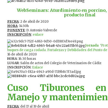
WebSeminars: Aturdimiento en porcino, e
producto final
FECHA
: 2 de abril de 2020
HORA
: 14:30h
PONENTE
: D. Antonio Valverde
INSCRIPCIÓN
:
enlace
Jornada ‘
Pro
buques de carga rodada. Fortalezas y Debilidades del Punto de 
16 de abril de 2020
HORA
: 16.30 horas
LUGAR
: Salón de actos del Colegio de Veterinarios de Cádiz
INSCRIPCIÓN
:
Enlace
Cuso Tiburones en 
Manejo y mantenimien
FECHA
: del 17 al 19 de abril