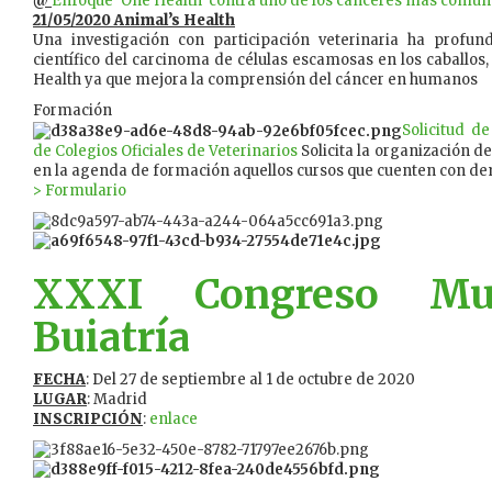
@
Enfoque ‘One Health’ contra uno de los cánceres más comun
21/05/2020 Animal’s Health
Una investigación con participación veterinaria ha profun
científico del carcinoma de células escamosas en los caballos
Health ya que mejora la comprensión del cáncer en humanos
Formación
Solicitud d
de Colegios Oficiales de Veterinarios
Solicita la organización de
en la agenda de formación aquellos cursos que cuenten con de
> Formulario
XXXI Congreso Mu
Buiatría
FECHA
: Del 27 de septiembre al 1 de octubre de 2020
LUGAR
: Madrid
INSCRIPCIÓN
:
enlace