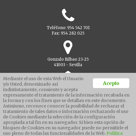
Teléfono: 954 542 701
Fax: 954 282 025
Gonzalo Bilbao 23-25
41003 - Sevilla
Mediante el uso de esta Web el Usuario
Acepto
y/o Usted, denominado así
indistintamente, consiente y acepta
Ventanilla unica
expresamente el tratamiento de la información recabada en
la forma y con los fines que se detallan en este documento.
Asimismo, reconoce conocer la posibilidad de rechazar el
tratamiento de tales datos o información rechazando el uso
Aviso legal
de Cookies mediante la selección de la configuración
Política de protección de datos
apropiada a tal fin en su navegador. Si bien esta opción de
Política cookies
bloqueo de Cookies en su navegador puede no permitirle el
Canal de denuncias
uso pleno de todas las funcionalidades de la Web.
Política