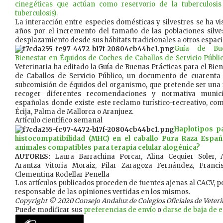
cinegéticas que actúan como reservorio de la tuberculosi
tuberculosis).
La interacción entre especies domésticas y silvestres se ha vi
años por el incremento del tamaño de las poblaciones silve
desplazamiento desde sus hábitats tradicionales a otros espaci
Guía de Bue
Bienestar en Équidos de Coches de Caballos de Servicio Públi
Veterinaria ha editado la Guía de Buenas Prácticas para el Bie
de Caballos de Servicio Público, un documento de cuarenta
subcomisión de équidos del organismo, que pretende ser una r
recoger diferentes recomendaciones y normativa munic
españolas donde existe este reclamo turístico-recreativo, com
Écija, Palma de Mallorca o Aranjuez.
Artículo científico semanal
Haplotipos p
histocompatibilidad (MHC) en el caballo Pura Raza Españ
animales compatibles para terapia celular alogénica?
AUTORES:
Laura Barrachina Porcar, Alina Cequier Soler,
Arantza Vitoria Moraiz, Pilar Zaragoza Fernández, Franci
Clementina Rodellar Penella
Los artículos publicados proceden de fuentes ajenas al CACV, po
responsable de las opiniones vertidas en los mismos.
Copyright © 2020 Consejo Andaluz de Colegios Oficiales de Veterina
Puede modificar sus
preferencias de envío
o
darse de baja de es