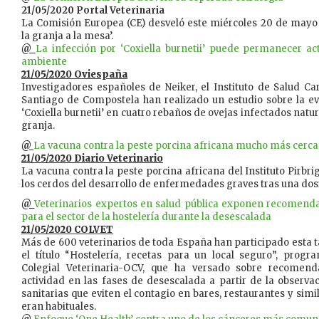
21/05/2020 Portal Veterinaria
La Comisión Europea (CE) desveló este miércoles 20 de mayo 
la granja a la mesa’.
@
La infección por ‘Coxiella burnetii’ puede permanecer ac
ambiente
21/05/2020 Oviespaña
Investigadores españoles de Neiker, el Instituto de Salud Car
Santiago de Compostela han realizado un estudio sobre la ev
‘Coxiella burnetii’ en cuatro rebaños de ovejas infectados nat
granja.
@
La vacuna contra la peste porcina africana mucho más cerca
21/05/2020 Diario Veterinario
​La vacuna contra la peste porcina africana del Instituto Pirbr
los cerdos del desarrollo de enfermedades graves tras una dosis
@
Veterinarios expertos en salud pública exponen recomendac
para el sector de la hostelería durante la desescalada
21/05/2020 COLVET
Más de 600 veterinarios de toda España han participado esta 
el título “Hostelería, recetas para un local seguro”, prog
Colegial Veterinaria-OCV, que ha versado sobre recomend
actividad en las fases de desescalada a partir de la observ
sanitarias que eviten el contagio en bares, restaurantes y sim
eran habituales.