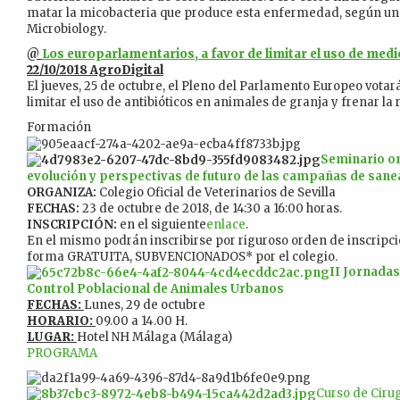
matar la micobacteria que produce esta enfermedad, según un
Microbiology.
@
Los europarlamentarios, a favor de limitar el uso de me
22/10/2018 AgroDigital
El jueves, 25 de octubre, el Pleno del Parlamento Europeo vota
limitar el uso de antibióticos en animales de granja y frenar la
Formación
Seminario on
evolución y perspectivas de futuro de las campañas de san
ORGANIZA:
Colegio Oficial de Veterinarios de Sevilla
FECHAS:
23 de octubre de 2018, de 14:30 a 16:00 horas.
INSCRIPCIÓN:
en el siguiente
enlace
.
En el mismo podrán inscribirse por riguroso orden de inscripci
forma GRATUITA, SUBVENCIONADOS* por el colegio.
II Jornadas
Control Poblacional de Animales Urbanos
FECHAS:
Lunes, 29 de octubre
HORARIO:
09.00 a 14.00 H.
LUGAR:
Hotel NH Málaga (Málaga)
PROGRAMA
Curso de Ciru