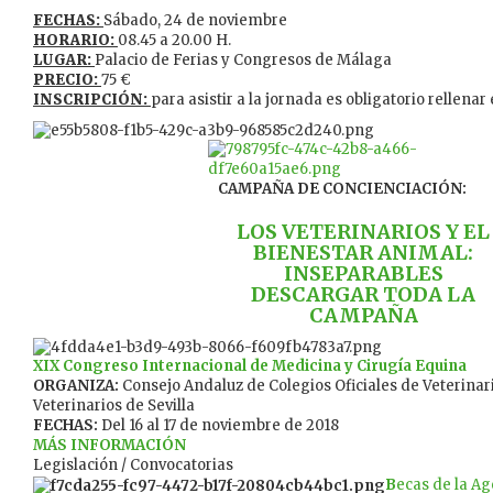
FECHAS:
Sábado, 24 de noviembre
HORARIO:
08.45 a 20.00 H.
LUGAR:
Palacio de Ferias y Congresos de Málaga
PRECIO:
75 €
INSCRIPCIÓN:
para asistir a la jornada es obligatorio rellenar
CAMPAÑA DE CONCIENCIACIÓN:
LOS VETERINARIOS Y EL
BIENESTAR ANIMAL:
INSEPARABLES
DESCARGAR TODA LA
CAMPAÑA
XIX Congreso
Internacional de Medicina y Cirugía Equina
ORGANIZA:
Consejo Andaluz de Colegios Oficiales de Veterinar
Veterinarios de Sevilla
FECHAS:
Del 16 al 17 de noviembre de 2018
MÁS INFORMACIÓN
Legislación / Convocatorias
B
ecas de la A