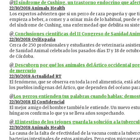
@
El síndrome de Cushing, un trastorno endocrino que afect
22/10/2018 Animals Health
Los expertos advierten que si un perro de raza pequeña y que t
empieza a beber, a comer y a orinar más de lo habitual, puede e
del síndrome de Cushing, una enfermedad que debilita su sis
@
Conclusiones científicas del II Congreso de Sanidad Ani
22/10/2018 OviEspaña
Cerca de 250 profesionales y estudiantes de veterinaria asistie
de Sanidad Animal celebrado los pasados días 17 y 18 de octubr
de Córdoba.
@
Descubren por qué los animales del Ártico occidental pr
de mercurio
22/10/2018 Actualidad RT
El fenómeno, que se observa en toda la red alimenticia, está 
los pueblos indígenas del Ártico, que dependen del océano par
@
Los perros entienden tus palabras cuando hablas: demos
22/10/2018 El Confidencial
El mejor amigo del hombre también le entiende. Un nuevo estudi
húngaros confirma lo que ya se lleva años sospechando.
@
El intestino de los tejones guarda la solución a la tubercu
22/10/2018 Animals Health
La causa de la falta de efectividad de la vacuna contra la tuberc
bacterias intestinales de estos animales. Pero estos microor