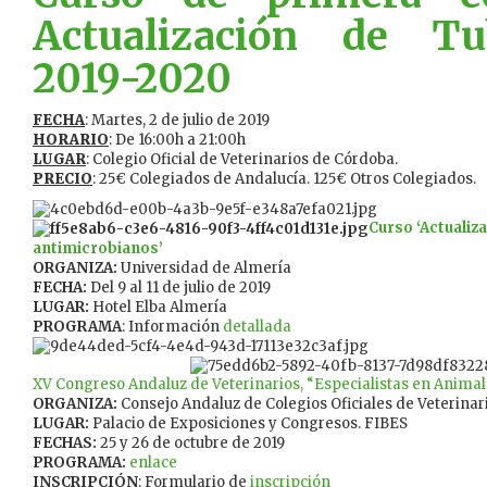
Actualización de Tub
2019-2020
FECHA
: Martes, 2 de julio de 2019
HORARIO
: De 16:00h a 21:00h
LUGAR
: Colegio Oficial de Veterinarios de Córdoba.
PRECIO
: 25€ Colegiados de Andalucía. 125€ Otros Colegiados.
Curso
‘Actualiz
antimicrobianos’
ORGANIZA:
Universidad de Almería
FECHA:
Del 9 al 11 de julio de 2019
LUGAR:
Hotel Elba Almería
PROGRAMA
: Información
detallada
XV Congreso Andaluz de Veterinarios, “Especialistas en Anim
ORGANIZA:
Consejo Andaluz de Colegios Oficiales de Veterinar
LUGAR:
Palacio de Exposiciones y Congresos. FIBES
FECHAS:
25 y 26 de octubre de 2019
PROGRAMA:
enlace
INSCRIPCIÓN
: Formulario de
inscripción