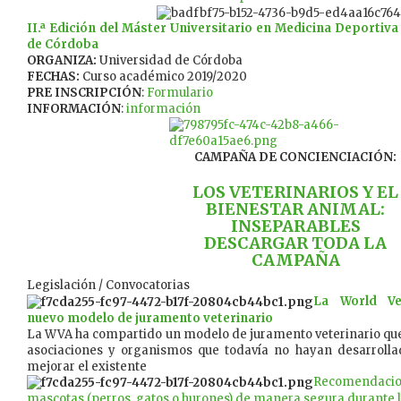
II.ª Edición del Máster Universitario en Medicina Deportiva
de Córdoba
ORGANIZA:
Universidad de Córdoba
FECHAS:
Curso académico 2019/2020
PRE INSCRIPCIÓN
:
Formulario
INFORMACIÓN
:
información
CAMPAÑA DE CONCIENCIACIÓN:
LOS VETERINARIOS Y EL
BIENESTAR ANIMAL:
INSEPARABLES
DESCARGAR TODA LA
CAMPAÑA
Legislación / Convocatorias
La World Ve
nuevo modelo de juramento veterinario
La WVA ha compartido un modelo de juramento veterinario que 
asociaciones y organismos que todavía no hayan desarroll
mejorar el existente
Recomendac
mascotas (perros, gatos o hurones) de manera segura durante 