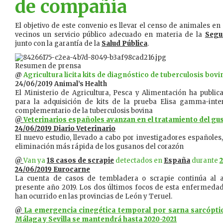
de compañía
El objetivo de este convenio es llevar el censo de animales en 
vecinos un servicio público adecuado en materia de la
Segu
junto con la garantía de la
Salud Pública
.
Resumen de prensa
@
Agricultura licita kits de diagnóstico de tuberculosis bovi
24/06/2019 Animal’s Health
El Ministerio de Agricultura, Pesca y Alimentación ha publica
para la adquisición de kits de la prueba Elisa gamma-inte
complementario de la tuberculosis bovina
@
Veterinarios españoles avanzan en el tratamiento del gu
24/06/2019 Diario Veterinario
El nuevo estudio, llevado a cabo por investigadores españole
eliminación más rápida de los gusanos del corazón
@
Van ya
18 casos de scrapie
detectados en
España
durante
24/06/2019 Eurocarne
La cuenta de casos de tembladera o scrapie continúa al 
presente año 2019. Los dos últimos focos de esta enfermedad
han ocurrido en las provincias de León y Teruel.
@
La emergencia cinegética temporal por sarna sarcóptica
Málaga y Sevilla se mantendrá hasta 2020-2021