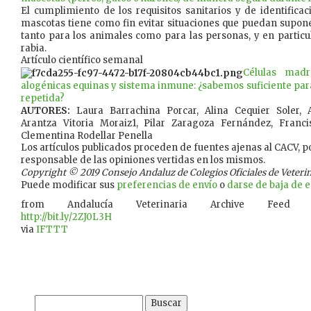
El cumplimiento de los requisitos sanitarios y de identific
mascotas tiene como fin evitar situaciones que puedan supone
tanto para los animales como para las personas, y en particula
rabia.
Artículo científico semanal
Células mad
alogénicas equinas y sistema inmune: ¿sabemos suficiente para
repetida?
AUTORES:
Laura Barrachina Porcar, Alina Cequier Soler,
Arantza Vitoria Moraiz1, Pilar Zaragoza Fernández, Franci
Clementina Rodellar Penella
Los artículos publicados proceden de fuentes ajenas al CACV, po
responsable de las opiniones vertidas en los mismos.
Copyright © 2019 Consejo Andaluz de Colegios Oficiales de Veterina
Puede modificar sus
preferencias de envío
o
darse de baja de es
from Andalucía Veterinaria Archive Feed
http://bit.ly/2ZJ0L3H
via
IFTTT
Buscar: