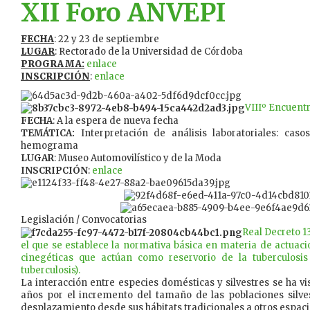
XII Foro ANVEPI
FECHA
: 22 y 23 de septiembre
LUGAR
: Rectorado de la Universidad de Córdoba
PROGRAMA:
enlace
INSCRIPCIÓN
:
enlace
VIIIº Encuentr
FECHA
: A la espera de nueva fecha
TEMÁTICA:
Interpretación de análisis laboratoriales: caso
hemograma
LUGAR
: Museo Automovilístico y de la Moda
INSCRIPCIÓN
:
enlace
Legislación / Convocatorias
Real Decreto 1
el que se establece la normativa básica en materia de actuaci
cinegéticas que actúan como reservorio de la tuberculosi
tuberculosis).
La interacción entre especies domésticas y silvestres se ha vi
años por el incremento del tamaño de las poblaciones silve
desplazamiento desde sus hábitats tradicionales a otros espaci