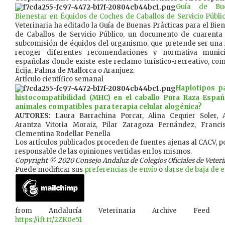
Guía de Bue
Bienestar en Équidos de Coches de Caballos de Servicio Públi
Veterinaria ha editado la Guía de Buenas Prácticas para el Bie
de Caballos de Servicio Público, un documento de cuarenta
subcomisión de équidos del organismo, que pretende ser una r
recoger diferentes recomendaciones y normativa munic
españolas donde existe este reclamo turístico-recreativo, com
Écija, Palma de Mallorca o Aranjuez.
Artículo científico semanal
Haplotipos p
histocompatibilidad (MHC) en el caballo Pura Raza Españ
animales compatibles para terapia celular alogénica?
AUTORES:
Laura Barrachina Porcar, Alina Cequier Soler,
Arantza Vitoria Moraiz, Pilar Zaragoza Fernández, Franci
Clementina Rodellar Penella
Los artículos publicados proceden de fuentes ajenas al CACV, po
responsable de las opiniones vertidas en los mismos.
Copyright © 2020 Consejo Andaluz de Colegios Oficiales de Veterina
Puede modificar sus
preferencias de envío
o
darse de baja de es
from Andalucía Veterinaria Archive Feed
https://ift.tt/2ZK0e51