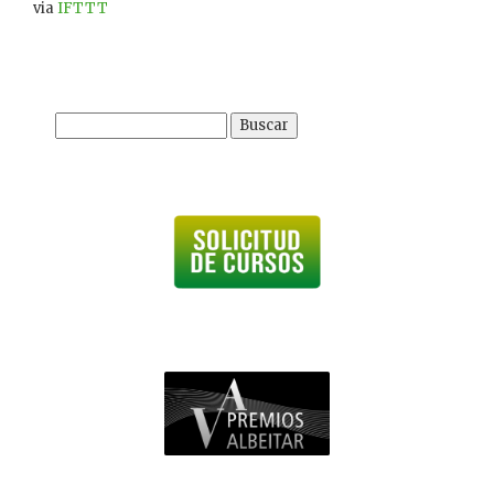
via
IFTTT
Buscar: