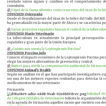
revelado varios signos y cambios en el comportamiento d
convulsión.
@
Papel de la fauna silvestre como reservorio del virus de la fieb
27/05/2020 Oviespaña
Desde el descubrimiento del virus de la fiebre del Valle del Rift 
ha generalizado en la mayor parte de África y se caracteriza po
@
Varios proyectos españoles buscan el control de la tuberculo
27/05/2020 Diario Veterinario
La tuberculosis es actualmente la principal preocupación
españoles y gran parte de la Unión Europea
@
¿Cuánto nos cuesta la Leptospirosis Porcina?
27/05/2020 Porcino.info
Conocer el impacto económico de la Leptospirosis Porcina perm
elegir las mejores alternativas de prevención y control.
@
Buitres para medir la contaminación ambiental de fármacos
27/05/2020 Animal’s Health
Según un análisis en el que han participado investigadores esp
ser una de las mejores especies centinelas para detectar la
medicamentos de uso veterinario
Formación
Solicitud d
de Colegios Oficiales de Veterinarios
Solicita la organización de
en la agenda de formación aquellos cursos que cuenten con de