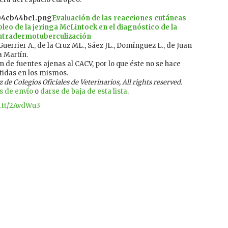
Evaluación de las reacciones cutáneas
leo de la jeringa McLintock en el diagnóstico de la
intradermotuberculización
Guerrier A., de la Cruz ML., Sáez JL., Domínguez L., de Juan
ga Martín.
 de fuentes ajenas al CACV, por lo que éste no se hace
tidas en los mismos.
e Colegios Oficiales de Veterinarios, All rights reserved.
s de envío
o
darse de baja de esta lista
.
ft.tt/2AvdWu3