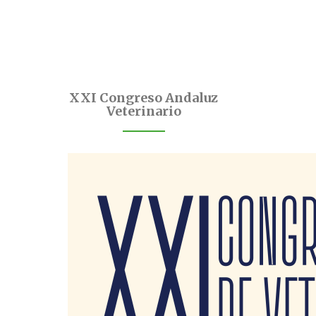
XXI Congreso Andaluz
Veterinario