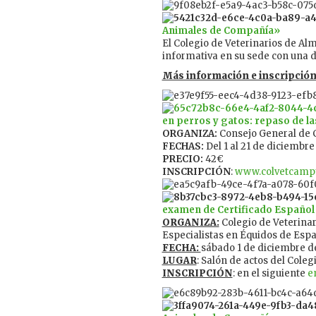
Animales de Compañía»
El Colegio de Veterinarios de Al
informativa en su sede con una d
Más información e inscripción
en perros y gatos: repaso de l
ORGANIZA:
Consejo General de C
FECHAS:
Del 1 al 21 de diciembre
PRECIO:
42€
INSCRIPCIÓN
:
www.colvetcamp
examen de Certificado Español 
ORGANIZA:
Colegio de Veterinar
Especialistas en Équidos de Esp
FECHA:
sábado 1 de diciembre d
LUGAR
: Salón de actos del Coleg
INSCRIPCIÓN
: en el siguiente
e