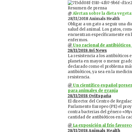
Resumen de prensa
@
Alertan sobre la dieta veget
28/11/2018 Animals Health
Obligar a un gato a seguir una d
salud del animal. Los gatos, como
encuentran específicamente en l
enfermos.
@
Uso racional de antibióticos
28/11/2018 Avi News
La resistencia a los antibióticos
planeta en mayor o menor grado.
declarado como el problema más 
antibióticos, ya sea en la medici
resistencia.
@
Un científico español prese
para animales de granja
28/11/2018 OviEspaña
El director del Centro de Regula
Parlamento Europeo (PE) el proy
contra bacterias del género «My
cantidad de antibióticos en la ca
@
La exposición al frío favorec
28/11/2018 Animals Health