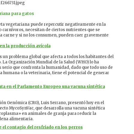
ariana para gatos
ieta vegetariana puede repercutir negativamente en la
 carnívoros, necesitan de ciertos nutrientes que se
a carne y si no los consumen, pueden caer gravemente
 en la producción avícola
 es un problema global que afecta a todos los habitantes del
 La Organización Mundial de la Salud (WHO) lo ha
serio que confronta la humanidad, dado que todo uso de
na humana o la veterinaria, tiene el potencial de generar
nta en el Parlamento Europeo una vacuna sintética
ción Genómica (CRG), Luis Serrano, presentó hoy en el
ecto MycoSynVac, que desarrolla una vacuna sintética
coplasma» en animales de granja para reducir la
dena alimentaria.
e el contagio del resfriado en los perros