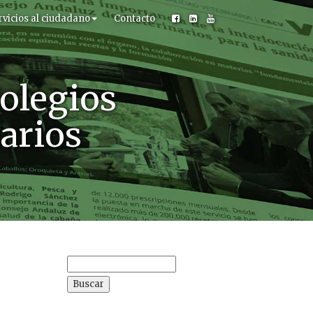
rvicios al ciudadano
Contacto
olegios
narios
Buscar: