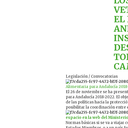
LO
VE
EL
AN
IN
DE
TO
CA
Legislación / Convocatorias
Alimentaria para Andalucía 2018
El 26 de noviembre se ha presen
para Andalucía 2018-2022. El obje
de las políticas hacia la protecci
posibilitar la coordinación entre
espacio en la web del Ministeri
Normas básicas si se va a viajar 
Estados Miembros, o a un país fu