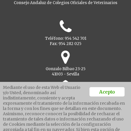
Consejo Andaluz de Colegios Oficiales de Veterinarios
Teléfono: 954 542 701
Fax: 954 282 025
Gonzalo Bilbao 23-25
41003 - Sevilla
Mediante el uso de esta Web el Usuario
Acepto
y/o Usted, denominado así
indistintamente, consiente y acepta
Ventanilla unica
expresamente el tratamiento de la información recabada en
la forma y con los fines que se detallan en este documento.
Asimismo, reconoce conocer la posibilidad de rechazar el
tratamiento de tales datos o información rechazando el uso
Aviso legal
de Cookies mediante la selección de la configuración
Política de protección de datos
apropiada a tal fin en su navegador. Si bien esta opción de
Política cookies