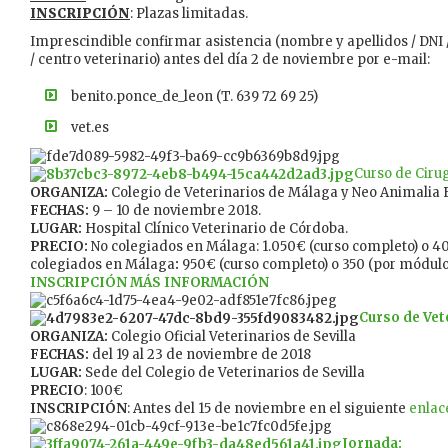
INSCRIPCIÓN
: Plazas limitadas.
Imprescindible confirmar asistencia (nombre y apellidos / DNI /
/ centro veterinario) antes del día 2 de noviembre por e-mail:
benito.ponce_de_leon (T. 639 72 69 25)
vet.es
Curso de Ciru
ORGANIZA:
Colegio de Veterinarios de Málaga y Neo Animalia 
FECHAS:
9 – 10 de noviembre 2018.
LUGAR:
Hospital Clínico Veterinario de Córdoba.
PRECIO:
No colegiados en Málaga: 1.050€ (curso completo) o 4
colegiados en Málaga
:
950€ (curso completo) o 350 (por módulo
INSCRIPCIÓN
MÁS INFORMACIÓN
Curso de Vet
ORGANIZA:
Colegio Oficial Veterinarios de Sevilla
FECHAS:
del 19 al 23 de noviembre de 2018
LUGAR:
Sede del Colegio de Veterinarios de Sevilla
PRECIO
: 100€
INSCRIPCIÓN
: Antes del 15 de noviembre en el siguiente
enlac
Jornada: