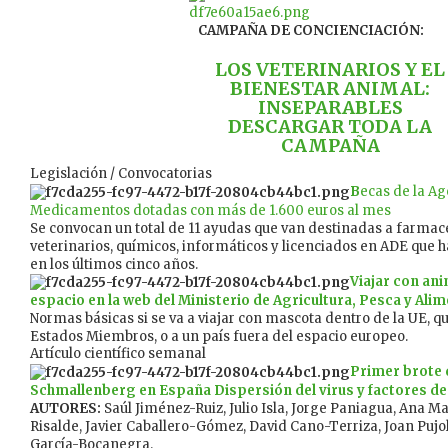
CAMPAÑA DE CONCIENCIACIÓN:
LOS VETERINARIOS Y EL
BIENESTAR ANIMAL:
INSEPARABLES
DESCARGAR TODA LA
CAMPAÑA
Legislación / Convocatorias
B
ecas de la A
Medicamentos dotadas con más de 1.600 euros al mes
Se convocan un total de 11 ayudas que van destinadas a farmac
veterinarios, químicos, informáticos y licenciados en ADE que 
en los últimos cinco años.
Viajar con an
espacio en la web del Ministerio de Agricultura, Pesca y Ali
Normas básicas si se va a viajar con mascota dentro de la UE, qu
Estados Miembros, o a un país fuera del espacio europeo.
Artículo científico semanal
Primer brote
Schmallenberg en España Dispersión del virus y factores de
AUTORES:
Saúl Jiménez-Ruiz, Julio Isla, Jorge Paniagua, Ana Ma
Risalde, Javier Caballero-Gómez, David Cano-Terriza, Joan Pujo
García-Bocanegra.