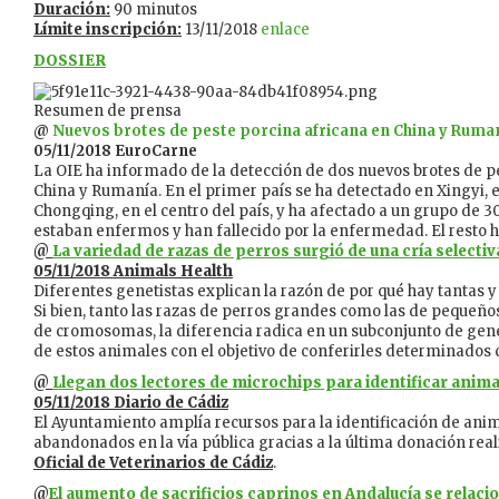
Duración:
90 minutos
Límite inscripción:
13/11/2018
enlace
DOSSIER
Resumen de prensa
@
Nuevos brotes de peste porcina africana en China y Ruma
05/11/2018 EuroCarne
La OIE ha informado de la detección de dos nuevos brotes de p
China y Rumanía. En el primer país se ha detectado en Xingyi, e
Chongqing, en el centro del país, y ha afectado a un grupo de 3
estaban enfermos y han fallecido por la enfermedad. El resto ha
@
La variedad de razas de perros surgió de una cría selectiv
05/11/2018 Animals Health
Diferentes genetistas explican la razón de por qué hay tantas y
Si bien, tanto las razas de perros grandes como las de pequeñ
de cromosomas, la diferencia radica en un subconjunto de genes
de estos animales con el objetivo de conferirles determinado
@
Llegan dos lectores de microchips para identificar animal
05/11/2018 Diario de Cádiz
El Ayuntamiento amplía recursos para la identificación de ani
abandonados en la vía pública gracias a la última donación rea
Oficial de Veterinarios de Cádiz
.
@
El aumento de sacrificios caprinos en Andalucía se relac