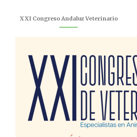
XXI Congreso Andaluz Veterinario