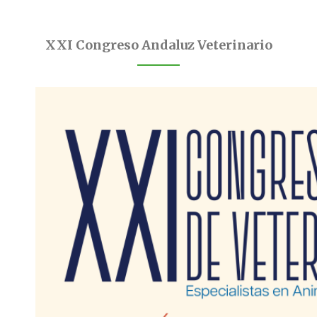
XXI Congreso Andaluz Veterinario