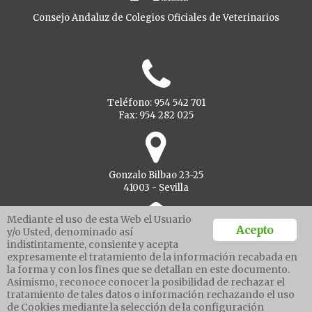
Consejo Andaluz de Colegios Oficiales de Veterinarios
Teléfono: 954 542 701
Fax: 954 282 025
Gonzalo Bilbao 23-25
41003 - Sevilla
Mediante el uso de esta Web el Usuario
Acepto
y/o Usted, denominado así
indistintamente, consiente y acepta
Ventanilla unica
expresamente el tratamiento de la información recabada en
la forma y con los fines que se detallan en este documento.
Asimismo, reconoce conocer la posibilidad de rechazar el
tratamiento de tales datos o información rechazando el uso
Aviso legal
de Cookies mediante la selección de la configuración
Política de protección de datos