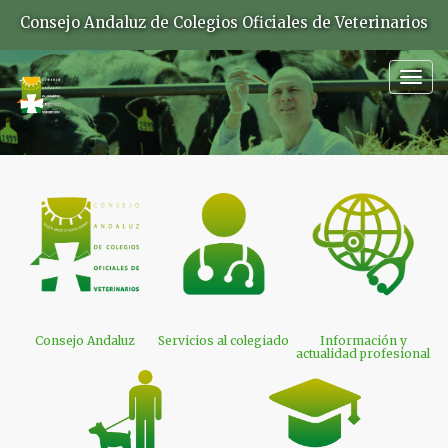
Consejo Andaluz de Colegios Oficiales de Veterinarios
Togg
navig
Consejo Andaluz
Servicios al colegiado
Información y
actualidad profesional