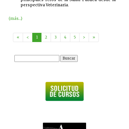
perspectiva Veterinaria
.
(más…)
«
<
1
2
3
4
5
>
»
Buscar: