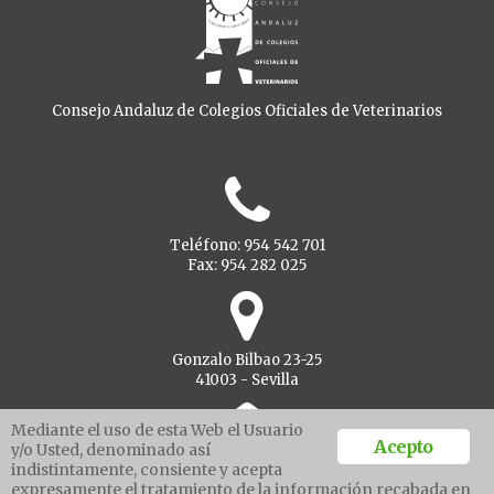
Consejo Andaluz de Colegios Oficiales de Veterinarios
Teléfono: 954 542 701
Fax: 954 282 025
Gonzalo Bilbao 23-25
41003 - Sevilla
Mediante el uso de esta Web el Usuario
Acepto
y/o Usted, denominado así
indistintamente, consiente y acepta
Ventanilla unica
expresamente el tratamiento de la información recabada en