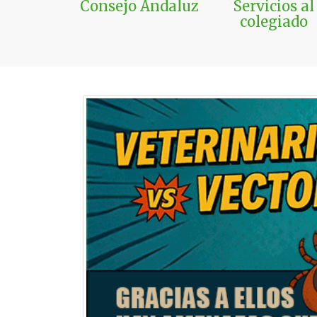
Consejo Andaluz
Servicios al
colegiado