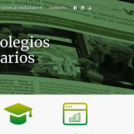
rvicios al ciudadano
Contacto
olegios
narios