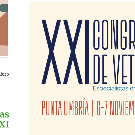
mbito
as
XI